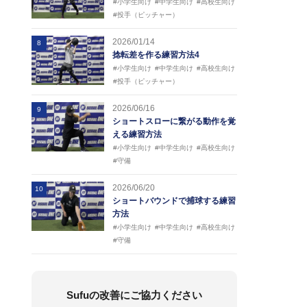
#小学生向け
#中学生向け
#高校生向け
#投手（ピッチャー）
2026/01/14
8
捻転差を作る練習方法4
#小学生向け
#中学生向け
#高校生向け
#投手（ピッチャー）
2026/06/16
9
ショートスローに繋がる動作を覚
える練習方法
#小学生向け
#中学生向け
#高校生向け
#守備
2026/06/20
10
ショートバウンドで捕球する練習
方法
#小学生向け
#中学生向け
#高校生向け
#守備
Sufuの改善にご協力ください