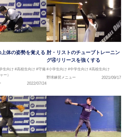
の上体の姿勢を覚える
肘・リストのチューブトレーニン
グ④リリースを強くする
中学生向け
#高校生向け
#守備
#小学生向け
#中学生向け
#高校生向け
チャー）
野球練習メニュー
2021/09/17
ー
2022/07/24