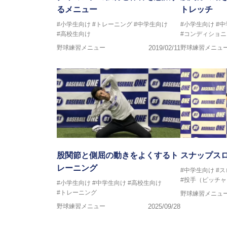
るメニュー
トレッチ
#小学生向け
#トレーニング
#中学生向け
#小学生向け
#
#高校生向け
#コンディショニ
野球練習メニュー
2019/02/11
野球練習メニュ
股関節と側屈の動きをよくするト
スナップス
レーニング
#中学生向け
#
#投手（ピッチャ
#小学生向け
#中学生向け
#高校生向け
#トレーニング
野球練習メニュ
野球練習メニュー
2025/09/28