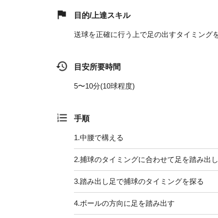
目的/上達スキル
送球を正確に行う上で足の出すタイミング
目安所要時間
5〜10分(10球程度)
手順
1.
中腰で構える
2.
捕球のタイミングに合わせて足を踏み出
3.
踏み出し足で捕球のタイミングを探る
4.
ボールの方向に足を踏み出す