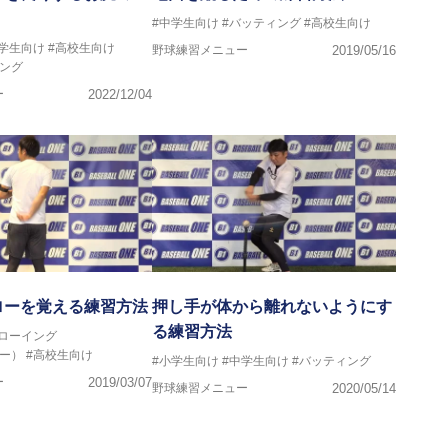
#中学生向け
#バッティング
#高校生向け
中学生向け
#高校生向け
野球練習メニュー
2019/05/16
ング
ー
2022/12/04
ローを覚える練習方法
押し手が体から離れないようにす
る練習方法
スローイング
ー）
#高校生向け
#小学生向け
#中学生向け
#バッティング
ー
2019/03/07
野球練習メニュー
2020/05/14