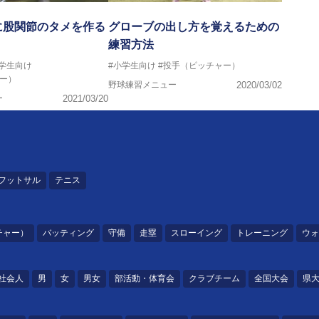
に股関節のタメを作る
グローブの出し方を覚えるための
練習方法
中学生向け
#小学生向け
#投手（ピッチャー）
ー）
野球練習メニュー
2020/03/02
ー
2021/03/20
フットサル
テニス
チャー）
バッティング
守備
走塁
スローイング
トレーニング
ウォ
社会人
男
女
男女
部活動・体育会
クラブチーム
全国大会
県