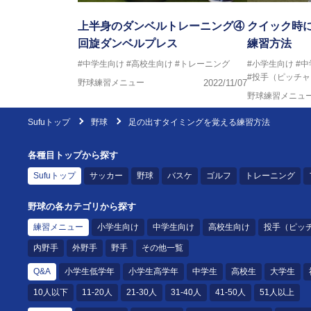
上半身のダンベルトレーニング④
クイック時
回旋ダンベルプレス
練習方法
#中学生向け
#高校生向け
#トレーニング
#小学生向け
#
#投手（ピッチャ
野球練習メニュー
2022/11/07
野球練習メニュ
Sufuトップ
野球
足の出すタイミングを覚える練習方法
各種目トップから探す
Sufuトップ
サッカー
野球
バスケ
ゴルフ
トレーニング
野球の各カテゴリから探す
練習メニュー
小学生向け
中学生向け
高校生向け
投手（ピッ
内野手
外野手
野手
その他一覧
Q&A
小学生低学年
小学生高学年
中学生
高校生
大学生
10人以下
11-20人
21-30人
31-40人
41-50人
51人以上