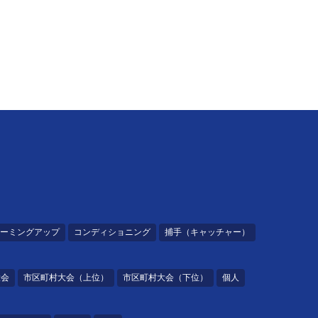
ーミングアップ
コンディショニング
捕手（キャッチャー）
大会
市区町村大会（上位）
市区町村大会（下位）
個人