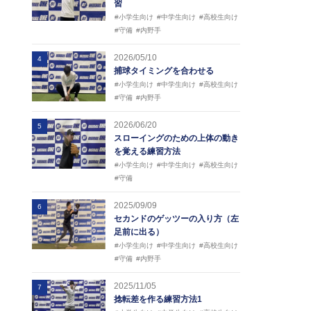
習
#小学生向け
#中学生向け
#高校生向け
#守備
#内野手
2026/05/10
4
捕球タイミングを合わせる
#小学生向け
#中学生向け
#高校生向け
#守備
#内野手
2026/06/20
5
スローイングのための上体の動き
を覚える練習方法
#小学生向け
#中学生向け
#高校生向け
#守備
2025/09/09
6
セカンドのゲッツーの入り方（左
足前に出る）
#小学生向け
#中学生向け
#高校生向け
#守備
#内野手
2025/11/05
7
捻転差を作る練習方法1