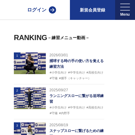
ログイン
新規会員登録
RANKING
－練習メニュー動画－
2026/03/01
1
捕球する時の手の使い方を覚える
練習方法
#小学生向け
#中学生向け
#高校生向け
#守備
#捕手（キャッチャー）
2025/09/27
2
ランニングスローに繋がる送球練
習
#小学生向け
#中学生向け
#高校生向け
#守備
#内野手
2025/08/19
3
スナップスローに繋げるための練