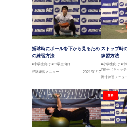
捕球時にボールを下から見るため
ストップ時
の練習方法
練習方法
#小学生向け
#中学生向け
#小学生向け
#
#捕手（キャッ
野球練習メニュー
2021/01/17
野球練習メニュ
無料