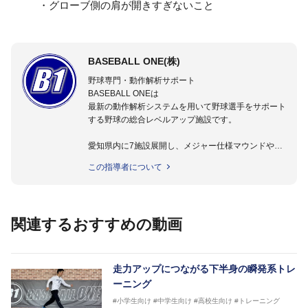
・グローブ側の肩が開きすぎないこと
BASEBALL ONE(株)
野球専門・動作解析サポート
BASEBALL ONEは
最新の動作解析システムを用いて野球選手をサポート
する野球の総合レベルアップ施設です。
愛知県内に7施設展開し、メジャー仕様マウンドやト
レーニング施設も設置しています。
この指導者について
動作解析システムを用いて、小学生からプロ野球選手
まで累計9,000人以上の選手をサポート。
個人はもちろんのこと、中・高・大学のチームサポー
トも実施。
関連するおすすめの動画
走力アップにつながる下半身の瞬発系トレ
ーニング
#小学生向け
#中学生向け
#高校生向け
#トレーニング