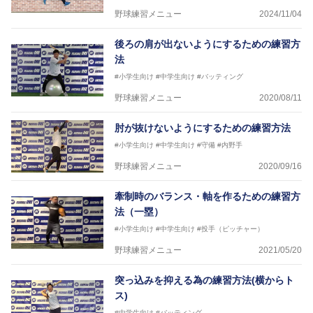
野球練習メニュー
2024/11/04
後ろの肩が出ないようにするための練習方
法
#小学生向け
#中学生向け
#バッティング
野球練習メニュー
2020/08/11
肘が抜けないようにするための練習方法
#小学生向け
#中学生向け
#守備
#内野手
野球練習メニュー
2020/09/16
牽制時のバランス・軸を作るための練習方
法（一塁）
#小学生向け
#中学生向け
#投手（ピッチャー）
野球練習メニュー
2021/05/20
突っ込みを抑える為の練習方法(横からト
ス)
#中学生向け
#バッティング