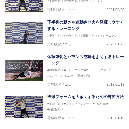
#小学生向け
#中学生向け
#投手（ピッチャー）
野球練習メニュー
2021/03/20
下半身の動きを連動させ力を発揮しやすく
するトレーニング
#小学生向け
#中学生向け
#高校生向け
#トレーニング
野球練習メニュー
2024/01/23
体幹強化とバランス感覚をよくするトレー
ニング
#中学生向け
#トレーニング
#ウォーミングアップ
#コンディショニング
#高校生向け
野球練習メニュー
2019/06/19
投球フォームを大きくするための練習方法
#小学生向け
#投手（ピッチャー）
#中学生向け
#高校生向け
野球練習メニュー
2019/01/19