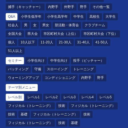
捕手（キャッチャー）
内野手
外野手
野手
その他一覧
Q&A
小学生低学年
小学生高学年
中学生
高校生
大学生
社会人
男
女
男女
部活動・体育会
クラブチーム
全国大会
県大会
市区町村大会（上位）
市区町村大会（下位）
個人
10人以下
11-20人
21-30人
31-40人
41-50人
51人以上
セミナー
小学生向け
中学生向け
投手（ピッチャー）
バッティング
守備
スローイング
トレーニング
ウォーミングアップ
コンディショニング
内野手
野手
テーマ別メニュー
レベル別
レベル1
レベル2
レベル3
レベル4
レベル5
フィジカル（トレーニング）
技術
フィジカル（トレーニング）
技術
基礎
フィジカル（トレーニング）
技術
フィジカル（トレーニング）
技術
基礎