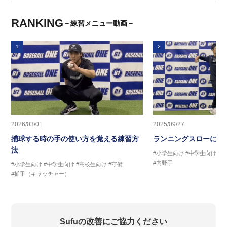
RANKING
－練習メニュー動画－
1
2
2026/03/01
2025/09/27
捕球する時の手の使い方を覚える練習方
ランニングスローに繋
法
#小学生向け
#中学生向け
#
#内野手
#小学生向け
#中学生向け
#高校生向け
#守備
#捕手（キャッチャー）
Sufuの改善にご協力ください