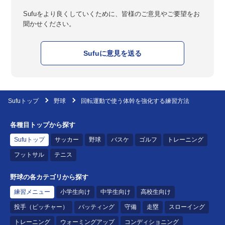
Sufuをより良くしていくために、皆様のご意見やご要望をお
聞かせください。
Sufuに意見を送る
Sufuトップ
野球
回転運動で使う体幹を強化する練習方法
各種目トップから探す
Sufuトップ
サッカー
野球
バスケ
ゴルフ
トレーニング
フットサル
テニス
野球の各カテゴリから探す
練習メニュー
小学生向け
中学生向け
高校生向け
投手（ピッチャー）
バッティング
守備
走塁
スローイング
トレーニング
ウォーミングアップ
コンディショニング