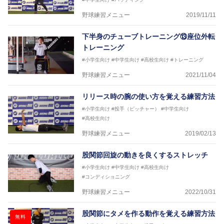
野球練習メニュー
2019/11/11
下半身のチューブトレーニング⑬座位外転
トレーニング
#小学生向け
#中学生向け
#高校生向け
#トレーニング
野球練習メニュー
2021/11/04
リリース時の腕の使い方を覚える練習方法
#小学生向け
#投手（ピッチャー）
#中学生向け
#高校生向け
野球練習メニュー
2019/02/13
股関節回旋の動きを良くするストレッチ
#小学生向け
#中学生向け
#高校生向け
#コンディショニング
野球練習メニュー
2022/10/31
股関節にタメを作る動作を覚える練習方法
無料