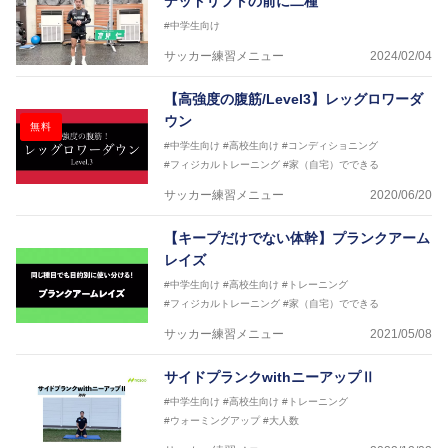
デッドリフトの前に二種
生きと」生きる、そんな『健康な人生』をサポートし
#中学生向け
ている。
サッカー練習メニュー
2024/02/04
【高強度の腹筋/Level3】レッグロワーダ
ウン
無料
#中学生向け
#高校生向け
#コンディショニング
#フィジカルトレーニング
#家（自宅）でできる
サッカー練習メニュー
2020/06/20
【キープだけでない体幹】プランクアーム
レイズ
#中学生向け
#高校生向け
#トレーニング
#フィジカルトレーニング
#家（自宅）でできる
サッカー練習メニュー
2021/05/08
サイドプランクwithニーアップⅡ
#中学生向け
#高校生向け
#トレーニング
#ウォーミングアップ
#大人数