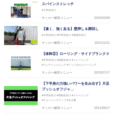
スパインストレッチ
#小学生向け
サッカー練習メニュー
2025/03/09
【速く、強く走る】壁押し＆脚回し
#小学生向け
#中学生向け
#高校生向け
サッカー練習メニュー
2021/11/21
【体幹②】ローリング・サイドプランクⅡ
#中学生向け
#高校生向け
#トレーニング
#コンディショニング
#フィジカルトレーニング
サッカー練習メニュー
2023/07/17
【下半身の力強いパワーを生み出す】片足
プッシュオフジャ…
#中学生向け
#高校生向け
#トレーニング
#ウォーミングアップ
#大人数
サッカー練習メニュー
2021/06/17