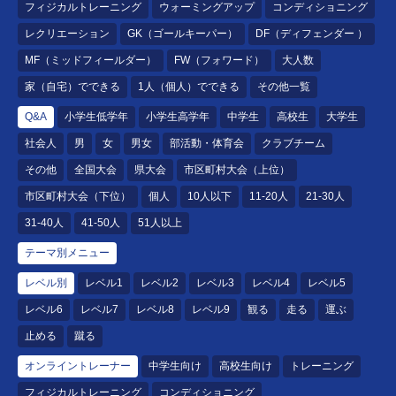
フィジカルトレーニング
ウォーミングアップ
コンディショニング
レクリエーション
GK（ゴールキーパー）
DF（ディフェンダー ）
MF（ミッドフィールダー）
FW（フォワード）
大人数
家（自宅）でできる
1人（個人）でできる
その他一覧
Q&A
小学生低学年
小学生高学年
中学生
高校生
大学生
社会人
男
女
男女
部活動・体育会
クラブチーム
その他
全国大会
県大会
市区町村大会（上位）
市区町村大会（下位）
個人
10人以下
11-20人
21-30人
31-40人
41-50人
51人以上
テーマ別メニュー
レベル別
レベル1
レベル2
レベル3
レベル4
レベル5
レベル6
レベル7
レベル8
レベル9
観る
走る
運ぶ
止める
蹴る
オンライントレーナー
中学生向け
高校生向け
トレーニング
フィジカルトレーニング
コンディショニング