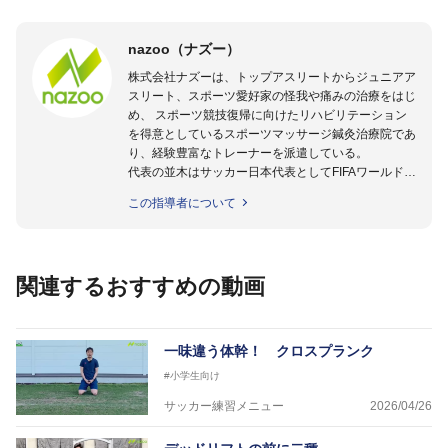
nazoo（ナズー）
株式会社ナズーは、トップアスリートからジュニアア
スリート、スポーツ愛好家の怪我や痛みの治療をはじ
め、 スポーツ競技復帰に向けたリハビリテーション
を得意としているスポーツマッサージ鍼灸治療院であ
り、経験豊富なトレーナーを派遣している。
代表の並木はサッカー日本代表としてFIFAワールドカ
ップフランス大会、日韓大会、ドイツ大会に帯同。そ
この指導者について
のほかU-23日本代表のアスレティックトレーナーと
して４度のオリンピックに帯同しており、U-17ワー
ルドカップへの帯同実績もある。
また現在までにU-19サッカー日本代表、Jリーグ、各
関連するおすすめの動画
世代のサッカーを中心に、WJBL、社会人ラグビー、
ソフトボール、モトクロス、卓球、陸上、アーティス
トなど様々な競技や分野にアスレティックトレーナー
を派遣している。
一味違う体幹！ クロスプランク
さらには講演会やセミナー、専門学校などの教育機関
#小学生向け
に講師を派遣するなど後進育成にも力を入れている。
「一人一人の健康な人生をサポートする」を企業理念
サッカー練習メニュー
2026/04/26
として掲げ、世の中の人々の『健康』をあらゆる方向
からサポートし、一人一人の「楽しく、豊かに、生き