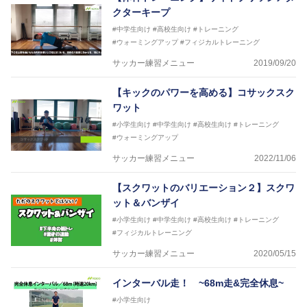
さらには講演会やセミナー、専門学校などの教育機関
クターキープ
に講師を派遣するなど後進育成にも力を入れている。
#中学生向け
#高校生向け
#トレーニング
「一人一人の健康な人生をサポートする」を企業理念
#ウォーミングアップ
#フィジカルトレーニング
として掲げ、世の中の人々の『健康』をあらゆる方向
からサポートし、一人一人の「楽しく、豊かに、生き
サッカー練習メニュー
2019/09/20
生きと」生きる、そんな『健康な人生』をサポートし
ている。
【キックのパワーを高める】コサックスク
ワット
#小学生向け
#中学生向け
#高校生向け
#トレーニング
#ウォーミングアップ
サッカー練習メニュー
2022/11/06
【スクワットのバリエーション２】スクワ
ット＆バンザイ
#小学生向け
#中学生向け
#高校生向け
#トレーニング
#フィジカルトレーニング
サッカー練習メニュー
2020/05/15
インターバル走！ ~68m走&完全休息~
#小学生向け