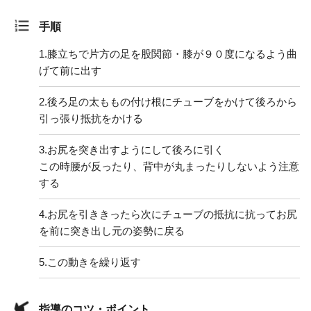
手順
1.
膝立ちで片方の足を股関節・膝が９０度になるよう曲
げて前に出す
2.
後ろ足の太ももの付け根にチューブをかけて後ろから
引っ張り抵抗をかける
3.
お尻を突き出すようにして後ろに引く
この時腰が反ったり、背中が丸まったりしないよう注意
する
4.
お尻を引ききったら次にチューブの抵抗に抗ってお尻
を前に突き出し元の姿勢に戻る
5.
この動きを繰り返す
指導のコツ・ポイント