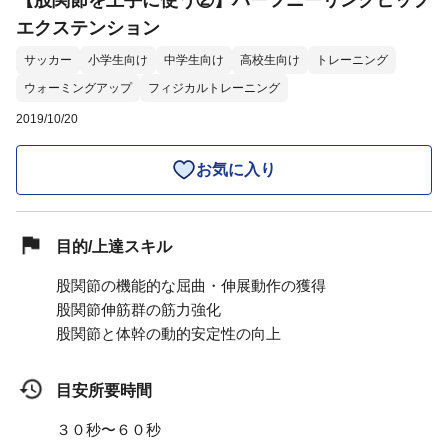
【股関節を上手に使う②】ハーフニーリングヒップ
エクステンション
サッカー
小学生向け
中学生向け
高校生向け
トレーニング
ウォーミングアップ
フィジカルトレーニング
2019/10/20
お気に入り
目的/上達スキル
股関節の機能的な屈曲・伸展動作の獲得
股関節伸筋群の筋力強化
股関節と体幹の動的安定性の向上
目安所要時間
３０秒〜６０秒