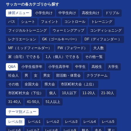
サッカーの各カテゴリから探す
練習メニュー
小学生向け
中学生向け
高校生向け
ドリブル
パス
シュート
フェイント
コントロール
トレーニング
フィジカルトレーニング
ウォーミングアップ
コンディショニング
レクリエーション
GK（ゴールキーパー）
DF（ディフェンダー ）
MF（ミッドフィールダー）
FW（フォワード）
大人数
家（自宅）でできる
1人（個人）でできる
その他一覧
Q&A
小学生低学年
小学生高学年
中学生
高校生
大学生
社会人
男
女
男女
部活動・体育会
クラブチーム
その他
全国大会
県大会
市区町村大会（上位）
市区町村大会（下位）
個人
10人以下
11-20人
21-30人
31-40人
41-50人
51人以上
テーマ別メニュー
レベル別
レベル1
レベル2
レベル3
レベル4
レベル5
レベル6
レベル7
レベル8
レベル9
観る
走る
運ぶ