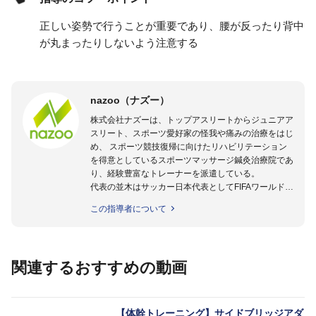
正しい姿勢で行うことが重要であり、腰が反ったり背中
が丸まったりしないよう注意する
nazoo（ナズー）
株式会社ナズーは、トップアスリートからジュニアア
スリート、スポーツ愛好家の怪我や痛みの治療をはじ
め、 スポーツ競技復帰に向けたリハビリテーション
を得意としているスポーツマッサージ鍼灸治療院であ
り、経験豊富なトレーナーを派遣している。
代表の並木はサッカー日本代表としてFIFAワールドカ
ップフランス大会、日韓大会、ドイツ大会に帯同。そ
この指導者について
のほかU-23日本代表のアスレティックトレーナーと
して４度のオリンピックに帯同しており、U-17ワー
ルドカップへの帯同実績もある。
また現在までにU-19サッカー日本代表、Jリーグ、各
関連するおすすめの動画
世代のサッカーを中心に、WJBL、社会人ラグビー、
ソフトボール、モトクロス、卓球、陸上、アーティス
トなど様々な競技や分野にアスレティックトレーナー
を派遣している。
【体幹トレーニング】サイドブリッジアダ