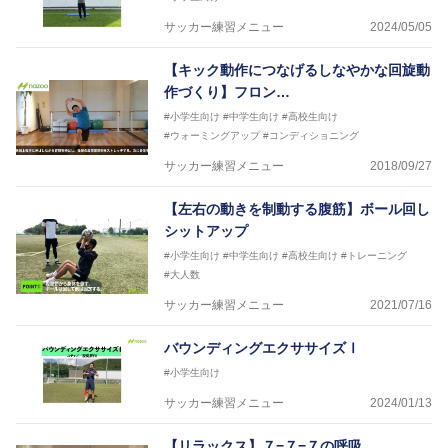
サッカー練習メニュー
2024/05/05
【キック動作につなげるしなやかな回旋動
作づくり】フロン…
#小学生向け
#中学生向け
#高校生向け
#ウォーミングアップ
#コンディショニング
サッカー練習メニュー
2018/09/27
【左右の動きを制動する腹筋】ボール回し
シットアップ
#小学生向け
#中学生向け
#高校生向け
#トレーニング
#大人数
サッカー練習メニュー
2021/07/16
バウンディングエクササイズⅠ
#小学生向け
サッカー練習メニュー
2024/01/13
【リラックス】７−７−７の呼吸