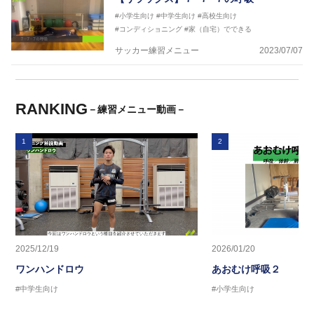
#小学生向け
#中学生向け
#高校生向け
#コンディショニング
#家（自宅）でできる
サッカー練習メニュー
2023/07/07
RANKING
－練習メニュー動画－
1
2
2025/12/19
2026/01/20
ワンハンドロウ
あおむけ呼吸２
#中学生向け
#小学生向け