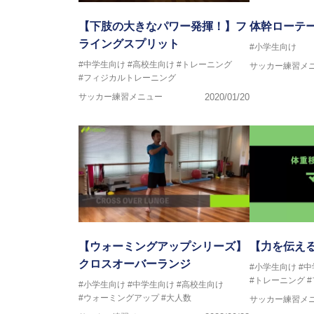
【下肢の大きなパワー発揮！】フ
体幹ローテ
ライングスプリット
#小学生向け
#中学生向け
#高校生向け
#トレーニング
サッカー練習メ
#フィジカルトレーニング
サッカー練習メニュー
2020/01/20
【ウォーミングアップシリーズ】
【力を伝え
クロスオーバーランジ
#小学生向け
#
#トレーニング
#小学生向け
#中学生向け
#高校生向け
#ウォーミングアップ
#大人数
サッカー練習メ