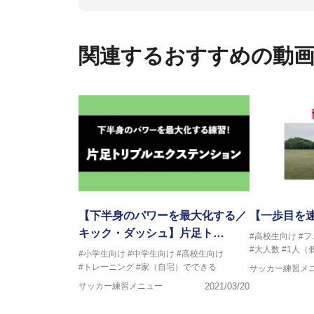
ックトレーナーを派遣している。
さらには講演会やセミナー、専
ている。
関連するおすすめの動
「一人一人の健康な人生をサポ
ゆる方向からサポートし、一人
生』をサポートしている。
【下半身のパワーを最大化する／
【一歩目を
キック・ダッシュ】片足ト…
#高校生向け
#
#大人数
#1人（
#小学生向け
#中学生向け
#高校生向け
#トレーニング
#家（自宅）でできる
サッカー練習メ
サッカー練習メニュー
2021/03/20