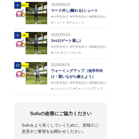
2026/05/10
8
マーク外し(離れる)シュート
#小学生向け
#中学生向け
#高校生向け
#シュート
#フェイント
2026/05/10
9
3vs1(ゲート通し)
#小学生向け
#中学生向け
#高校生向け
#パス
#コントロール
2026/06/15
10
ウォーミングアップ（低学年向
け・競いながら鍛えよう）
#小学生向け
#中学生向け
#高校生向け
#トレーニング
#ウォーミングアップ
Sufuの改善にご協力ください
Sufuをより良くしていくために、皆様のご
意見やご要望をお聞かせください。