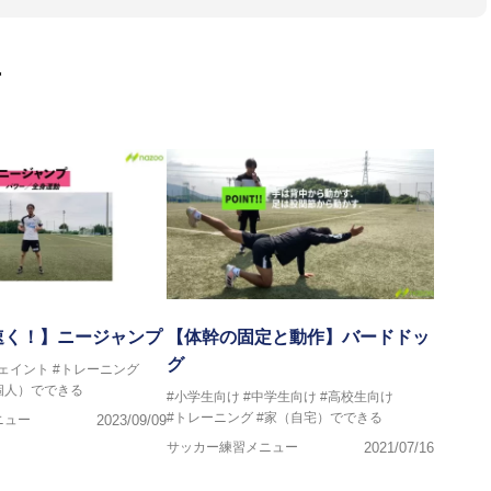
門学校などの教育機関に講師を派遣するなど後進育成にも力を入れ
画
ートする」を企業理念として掲げ、世の中の人々の『健康』をあら
一人の「楽しく、豊かに、生き生きと」生きる、そんな『健康な人
速く！】ニージャンプ
【体幹の固定と動作】バードドッ
グ
フェイント
#トレーニング
個人）でできる
#小学生向け
#中学生向け
#高校生向け
#トレーニング
#家（自宅）でできる
ニュー
2023/09/09
サッカー練習メニュー
2021/07/16