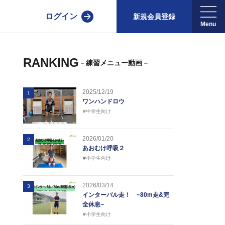
ログイン
新規会員登録
RANKING
－練習メニュー動画－
2025/12/19
1
ワンハンドロウ
#中学生向け
2026/01/20
2
あおむけ呼吸２
#小学生向け
2026/03/14
3
インターバル走！ ~80m走&完
全休息~
#小学生向け