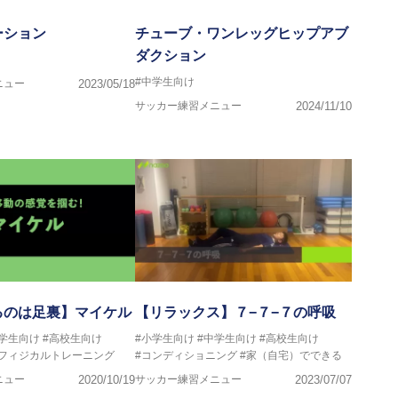
ーション
チューブ・ワンレッグヒップアブ
ダクション
#中学生向け
ニュー
2023/05/18
サッカー練習メニュー
2024/11/10
るのは足裏】マイケル
【リラックス】７−７−７の呼吸
中学生向け
#高校生向け
#小学生向け
#中学生向け
#高校生向け
#フィジカルトレーニング
#コンディショニング
#家（自宅）でできる
ニュー
2020/10/19
サッカー練習メニュー
2023/07/07