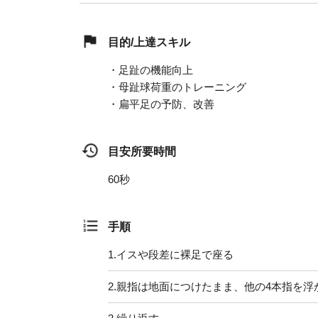
目的/上達スキル
・足趾の機能向上
・母趾球荷重のトレーニング
・扁平足の予防、改善
目安所要時間
60秒
手順
1.
イスや段差に裸足で座る
2.
親指は地面につけたまま、他の4本指を浮