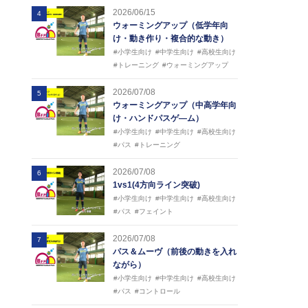
2026/06/15
4
ウォーミングアップ（低学年向
け・動き作り・複合的な動き）
#小学生向け
#中学生向け
#高校生向け
#トレーニング
#ウォーミングアップ
2026/07/08
5
ウォーミングアップ（中高学年向
け・ハンドパスゲ―ム）
#小学生向け
#中学生向け
#高校生向け
#パス
#トレーニング
2026/07/08
6
1vs1(4方向ライン突破)
#小学生向け
#中学生向け
#高校生向け
#パス
#フェイント
2026/07/08
7
パス＆ムーヴ（前後の動きを入れ
ながら）
#小学生向け
#中学生向け
#高校生向け
#パス
#コントロール