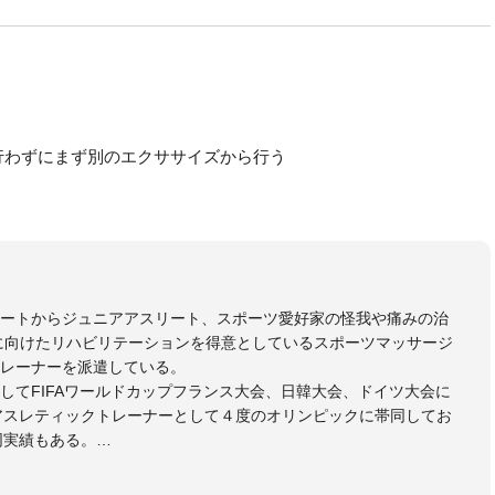
行わずにまず別のエクササイズから行う
リートからジュニアアスリート、スポーツ愛好家の怪我や痛みの治
に向けたリハビリテーションを得意としているスポーツマッサージ
レーナーを派遣している。
してFIFAワールドカップフランス大会、日韓大会、ドイツ大会に
のアスレティックトレーナーとして４度のオリンピックに帯同してお
同実績もある。
本代表、Jリーグ、各世代のサッカーを中心に、WJBL、社会人ラグ
ス、卓球、陸上、アーティストなど様々な競技や分野にアスレティ