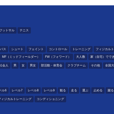
フットサル
テニス
パス
シュート
フェイント
コントロール
トレーニング
フィジカルト
MF（ミッドフィールダー）
FW（フォワード）
大人数
家（自宅）でで
社会人
男
女
男女
部活動・体育会
クラブチーム
その他
全国
ベル6
レベル7
レベル8
レベル9
観る
走る
運ぶ
止める
蹴る
フィジカルトレーニング
コンディショニング