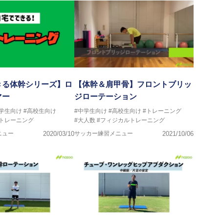
きる体幹シリーズ】ロ
【体幹＆肩甲骨】フロントブリッ
マー
ジローテーション
中学生向け
#高校生向け
#中学生向け
#高校生向け
#トレーニング
#トレーニング
#大人数
#フィジカルトレーニング
ニュー
2020/03/10
サッカー練習メニュー
2021/10/06