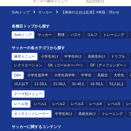
サッカー練習メニュー
2022/09/23
Sufuトップ
サッカー
【身体の土台は足底】4本指・浮かせ
各種目トップから探す
Sufuトップ
サッカー
野球
バスケ
ゴルフ
トレーニング
サッカーの各カテゴリから探す
練習メニュー
小学生向け
中学生向け
高校生向け
ドリブル
レクリエーション
GK（ゴールキーパー）
DF（ディフェンダー ）
Q&A
小学生低学年
小学生高学年
中学生
高校生
大学生
10人以下
11-20人
21-30人
31-40人
41-50人
51人以上
テーマ別メニュー
レベル別
レベル1
レベル2
レベル3
レベル4
レベル5
レ
オンライントレーナー
中学生向け
高校生向け
トレーニング
サッカーに関するコンテンツ