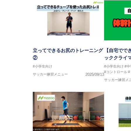
立ってできるお尻のトレーニング
【自宅でで
②
ッククライ
#小学生向け
#小学生向け
#
#コントロール
サッカー練習メニュー
2025/09/13
サッカー練習メ