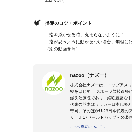
3.
繰り返す
指導のコツ・ポイント
・指を浮かせる時、丸まらないように！
・指が思うように動かせない場合、無理に
（別の動画参照）
nazoo（ナズー）
株式会社ナズーは、トップアス
療をはじめ、 スポーツ競技復帰
鍼灸治療院であり、経験豊富なト
代表の並木はサッカー日本代表と
帯同。そのほかU-23日本代表
り、U-17ワールドカップへの帯
また現在までにU-19サッカー日
この指導者について
ビー、ソフトボール、モトクロ