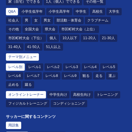
家（自宅）でできる
1人（個人）でできる
その他一覧
Q&A
小学生低学年
小学生高学年
中学生
高校生
大学生
社会人
男
女
男女
部活動・体育会
クラブチーム
その他
全国大会
県大会
市区町村大会（上位）
市区町村大会（下位）
個人
10人以下
11-20人
21-30人
31-40人
41-50人
51人以上
テーマ別メニュー
レベル別
レベル1
レベル2
レベル3
レベル4
レベル5
レベル6
レベル7
レベル8
レベル9
観る
走る
運ぶ
止める
蹴る
オンライントレーナー
中学生向け
高校生向け
トレーニング
フィジカルトレーニング
コンディショニング
サッカーに関するコンテンツ
用語集