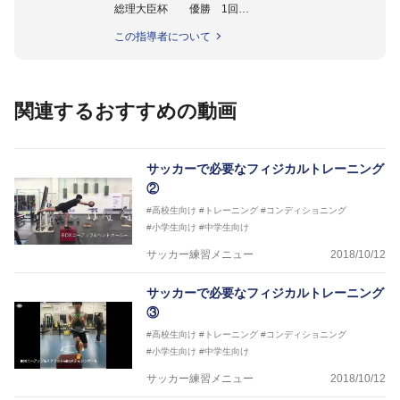
総理大臣杯 優勝 1回
準優勝 2回
この指導者について
大学選手権 準優勝 3回
これまでに67名のＪリーガーを輩出
主なOBに坪井慶介、永井謙佑、藤田直之がいる。
関連するおすすめの動画
（※2018年3月
時点）
サッカーで必要なフィジカルトレーニング
②
#高校生向け
#トレーニング
#コンディショニング
#小学生向け
#中学生向け
サッカー練習メニュー
2018/10/12
サッカーで必要なフィジカルトレーニング
③
#高校生向け
#トレーニング
#コンディショニング
#小学生向け
#中学生向け
サッカー練習メニュー
2018/10/12