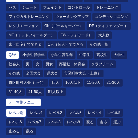
パス
シュート
フェイント
コントロール
トレーニング
フィジカルトレーニング
ウォーミングアップ
コンディショニング
レクリエーション
GK（ゴールキーパー）
DF（ディフェンダー ）
MF（ミッドフィールダー）
FW（フォワード）
大人数
家（自宅）でできる
1人（個人）でできる
その他一覧
Q&A
小学生低学年
小学生高学年
中学生
高校生
大学生
社会人
男
女
男女
部活動・体育会
クラブチーム
その他
全国大会
県大会
市区町村大会（上位）
市区町村大会（下位）
個人
10人以下
11-20人
21-30人
31-40人
41-50人
51人以上
テーマ別メニュー
レベル別
レベル1
レベル2
レベル3
レベル4
レベル5
レベル6
レベル7
レベル8
レベル9
観る
走る
運ぶ
止める
蹴る