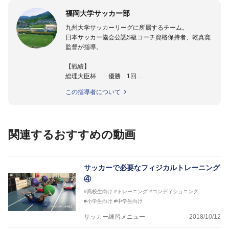
福岡大学サッカー部
九州大学サッカーリーグに所属するチーム。
日本サッカー協会公認S級コーチ資格保持者、乾真寛
監督が指導。
【戦績】
総理大臣杯 優勝 1回
準優勝 2回
この指導者について
大学選手権 準優勝 3回
これまでに67名のＪリーガーを輩出
主なOBに坪井慶介、永井謙佑、藤田直之がいる。
関連するおすすめの動画
（※2018年3月
時点）
サッカーで必要なフィジカルトレーニング
④
#高校生向け
#トレーニング
#コンディショニング
#小学生向け
#中学生向け
サッカー練習メニュー
2018/10/12