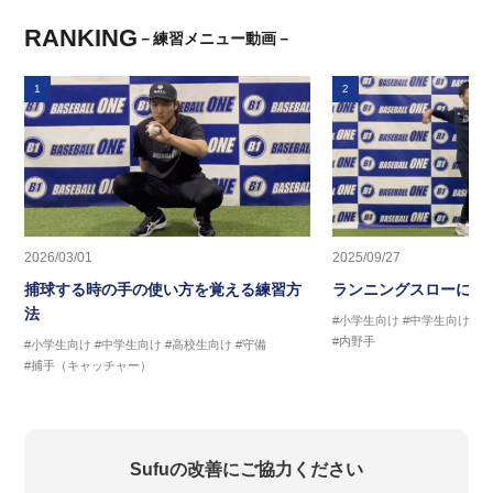
RANKING
－練習メニュー動画－
1
2
2026/03/01
2025/09/27
捕球する時の手の使い方を覚える練習方
ランニングスローに繋
法
#小学生向け
#中学生向け
#
#内野手
#小学生向け
#中学生向け
#高校生向け
#守備
#捕手（キャッチャー）
Sufuの改善にご協力ください