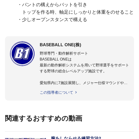
・バントの構えからバットを引き
トップを作る時、軸足にしっかりと体重をのせること
・少しオープンスタンスで構える
BASEBALL ONE(株)
野球専門・動作解析サポート
BASEBALL ONEは
最新の動作解析システムを用いて野球選手をサポート
する野球の総合レベルアップ施設です。
愛知県内に7施設展開し、メジャー仕様マウンドやト
レーニング施設も設置しています。
この指導者について
動作解析システムを用いて、小学生からプロ野球選手
まで累計9,000人以上の選手をサポート。
個人はもちろんのこと、中・高・大学のチームサポー
トも実施。
関連するおすすめの動画
腕をしならせる練習方法2