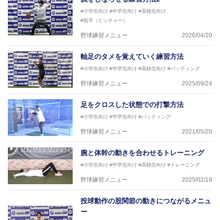
#小学生向け
#中学生向け
#高校生向け
#投手（ピッチャー）
野球練習メニュー
2026/04/20
軸足のタメを覚えていく練習方法
#小学生向け
#中学生向け
#高校生向け
#バッティング
野球練習メニュー
2025/09/24
足をクロスした状態での打撃方法
#小学生向け
#中学生向け
#バッティング
野球練習メニュー
2021/05/20
腕と体幹の動きを合わせるトレーニング
#小学生向け
#中学生向け
#高校生向け
#トレーニング
野球練習メニュー
2025/02/18
投球動作の股関節の動きにつながるメニュ
ー