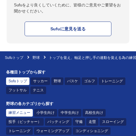
Sufuをより良くしていくために、皆様のご意見やご要望をお
聞かせください。
Sufuに意見を送る
Sufuトップ
野球
トップを覚え、軸足と押し手の連動を覚える為の練
各種目トップから探す
Sufuトップ
サッカー
野球
バスケ
ゴルフ
トレーニング
フットサル
テニス
野球の各カテゴリから探す
練習メニュー
小学生向け
中学生向け
高校生向け
投手（ピッチャー）
バッティング
守備
走塁
スローイング
トレーニング
ウォーミングアップ
コンディショニング