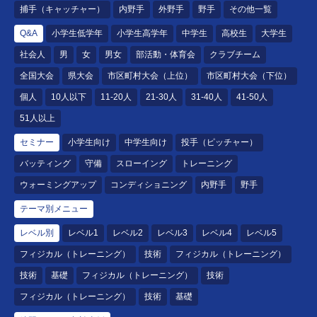
捕手（キャッチャー）
内野手
外野手
野手
その他一覧
Q&A
小学生低学年
小学生高学年
中学生
高校生
大学生
社会人
男
女
男女
部活動・体育会
クラブチーム
全国大会
県大会
市区町村大会（上位）
市区町村大会（下位）
個人
10人以下
11-20人
21-30人
31-40人
41-50人
51人以上
セミナー
小学生向け
中学生向け
投手（ピッチャー）
バッティング
守備
スローイング
トレーニング
ウォーミングアップ
コンディショニング
内野手
野手
テーマ別メニュー
レベル別
レベル1
レベル2
レベル3
レベル4
レベル5
フィジカル（トレーニング）
技術
フィジカル（トレーニング）
技術
基礎
フィジカル（トレーニング）
技術
フィジカル（トレーニング）
技術
基礎