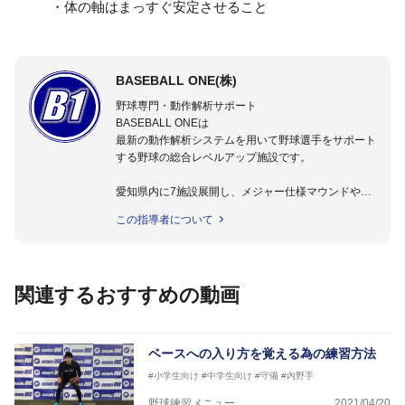
・体の軸はまっすぐ安定させること
BASEBALL ONE(株)
野球専門・動作解析サポート
BASEBALL ONEは
最新の動作解析システムを用いて野球選手をサポート
する野球の総合レベルアップ施設です。
愛知県内に7施設展開し、メジャー仕様マウンドやト
レーニング施設も設置しています。
この指導者について
動作解析システムを用いて、小学生からプロ野球選手
まで累計9,000人以上の選手をサポート。
個人はもちろんのこと、中・高・大学のチームサポー
トも実施。
関連するおすすめの動画
ベースへの入り方を覚える為の練習方法
#小学生向け
#中学生向け
#守備
#内野手
野球練習メニュー
2021/04/20