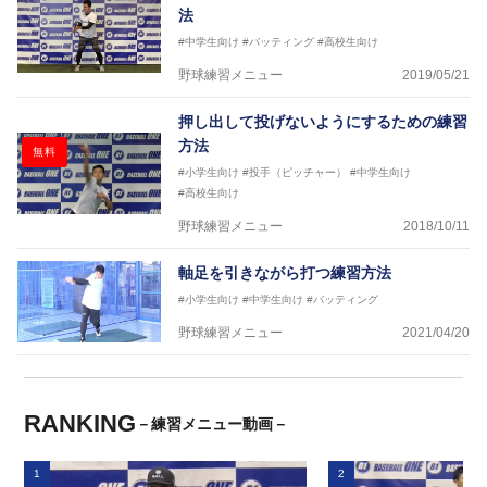
法
#中学生向け
#バッティング
#高校生向け
野球練習メニュー
2019/05/21
押し出して投げないようにするための練習
方法
無料
#小学生向け
#投手（ピッチャー）
#中学生向け
#高校生向け
野球練習メニュー
2018/10/11
軸足を引きながら打つ練習方法
#小学生向け
#中学生向け
#バッティング
野球練習メニュー
2021/04/20
RANKING
－練習メニュー動画－
1
2