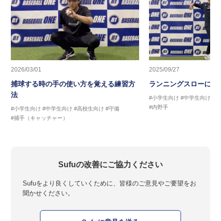
2026/03/01
2025/09/27
捕球する時の手の使い方を覚える練習方
ランニングスローに繋
法
#小学生向け
#中学生向け
#
#内野手
#小学生向け
#中学生向け
#高校生向け
#守備
#捕手（キャッチャー）
Sufuの改善にご協力ください
Sufuをより良くしていくために、皆様のご意見やご要望をお
聞かせください。