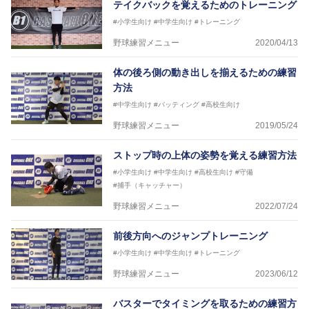
テイクバックを覚えるためのトレーニング
#小学生向け
#中学生向け
#トレーニング
野球練習メニュー
2020/04/13
体の後ろ側の動き出しを揃えるための練習
方法
#中学生向け
#バッティング
#高校生向け
野球練習メニュー
2019/05/24
ストップ時の上体の姿勢を覚える練習方法
#小学生向け
#中学生向け
#高校生向け
#守備
#捕手（キャッチャー）
野球練習メニュー
2022/07/24
前後方向へのジャンプトレーニング
#小学生向け
#中学生向け
#トレーニング
野球練習メニュー
2023/06/12
バスターでタイミングを取るための練習方