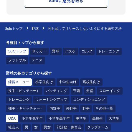
Sufuに意見を送る
Sufuトップ
野球
肘を出してリリースしないようにする練習方法
各種目トップから探す
Sufuトップ
サッカー
野球
バスケ
ゴルフ
トレーニング
フットサル
テニス
野球の各カテゴリから探す
練習メニュー
小学生向け
中学生向け
高校生向け
投手（ピッチャー）
バッティング
守備
走塁
スローイング
トレーニング
ウォーミングアップ
コンディショニング
捕手（キャッチャー）
内野手
外野手
野手
その他一覧
Q&A
小学生低学年
小学生高学年
中学生
高校生
大学生
社会人
男
女
男女
部活動・体育会
クラブチーム