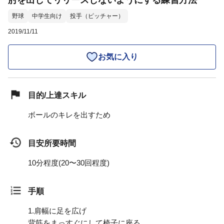
肘を出してリリースしないようにする練習方法
野球
中学生向け
投手（ピッチャー）
2019/11/11
お気に入り
目的/上達スキル
ボールのキレを出すため
目安所要時間
10分程度(20〜30回程度)
手順
1.
肩幅に足を広げ
背筋をまっすぐにして椅子に座る