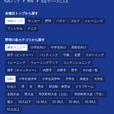
Sufuトップ
野球
右足でベースに入る
各種目トップから探す
Sufuトップ
サッカー
野球
バスケ
ゴルフ
トレーニング
フットサル
テニス
野球の各カテゴリから探す
練習メニュー
小学生向け
中学生向け
高校生向け
投手（ピッチャー）
バッティング
守備
走塁
スローイング
トレーニング
ウォーミングアップ
コンディショニング
捕手（キャッチャー）
内野手
外野手
野手
その他一覧
Q&A
小学生低学年
小学生高学年
中学生
高校生
大学生
社会人
男
女
男女
部活動・体育会
クラブチーム
全国大会
県大会
市区町村大会（上位）
市区町村大会（下位）
個人
10人以下
11-20人
21-30人
31-40人
41-50人
51人以上