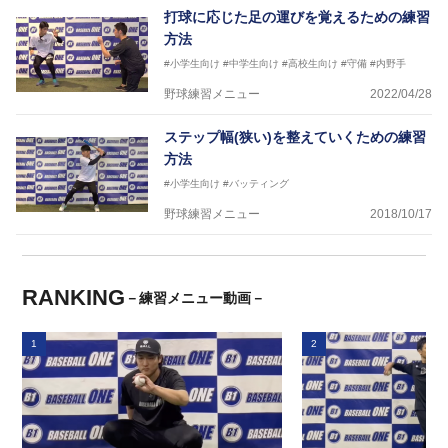
打球に応じた足の運びを覚えるための練習
方法
#小学生向け
#中学生向け
#高校生向け
#守備
#内野手
野球練習メニュー
2022/04/28
ステップ幅(狭い)を整えていくための練習
方法
#小学生向け
#バッティング
野球練習メニュー
2018/10/17
RANKING
－練習メニュー動画－
1
2