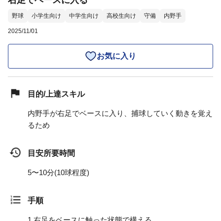
右足でベースに入る
野球
小学生向け
中学生向け
高校生向け
守備
内野手
2025/11/01
お気に入り
目的/上達スキル
内野手が右足でベースに入り、捕球していく動きを覚え
るため
目安所要時間
5〜10分(10球程度)
手順
1.
右足をベースに触った状態で構える