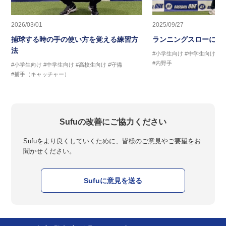
2026/03/01
2025/09/27
捕球する時の手の使い方を覚える練習方
ランニングスローに繋
法
#小学生向け
#中学生向け
#
#内野手
#小学生向け
#中学生向け
#高校生向け
#守備
#捕手（キャッチャー）
Sufuの改善にご協力ください
Sufuをより良くしていくために、皆様のご意見やご要望をお
聞かせください。
Sufuに意見を送る