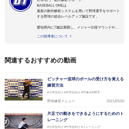
野球専門・動作解析サポート
BASEBALL ONEは
最新の動作解析システムを用いて野球選手をサポート
する野球の総合レベルアップ施設です。
愛知県内に7施設展開し、メジャー仕様マウンドやト
レーニング施設も設置しています。
この指導者について
動作解析システムを用いて、小学生からプロ野球選手
まで累計9,000人以上の選手をサポート。
個人はもちろんのこと、中・高・大学のチームサポー
トも実施。
関連するおすすめの動画
ピッチャー送球のボールの受け方を覚える
練習方法
#小学生向け
#中学生向け
#守備
#内野手
野球練習メニュー
2021/05/20
片足での動きをできるようにするためのト
レーニング
#小学生向け
#中学生向け
#トレーニング