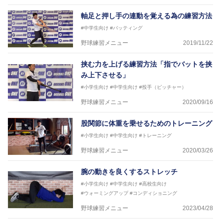
軸足と押し手の連動を覚える為の練習方法
#中学生向け
#バッティング
野球練習メニュー
2019/11/22
挟む力を上げる練習方法「指でバットを挟
み上下させる」
#小学生向け
#中学生向け
#投手（ピッチャー）
野球練習メニュー
2020/09/16
股関節に体重を乗せるためのトレーニング
#小学生向け
#中学生向け
#トレーニング
野球練習メニュー
2020/03/26
腕の動きを良くするストレッチ
#小学生向け
#中学生向け
#高校生向け
#ウォーミングアップ
#コンディショニング
野球練習メニュー
2023/04/28