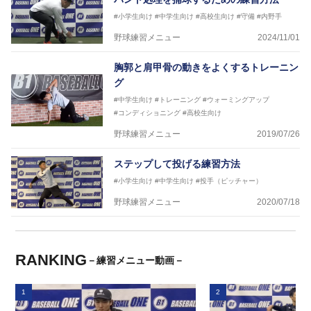
#小学生向け
#中学生向け
#高校生向け
#守備
#内野手
野球練習メニュー
2024/11/01
胸郭と肩甲骨の動きをよくするトレーニン
グ
#中学生向け
#トレーニング
#ウォーミングアップ
#コンディショニング
#高校生向け
野球練習メニュー
2019/07/26
ステップして投げる練習方法
#小学生向け
#中学生向け
#投手（ピッチャー）
野球練習メニュー
2020/07/18
RANKING
－練習メニュー動画－
1
2