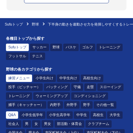
Sufuトップ
野球
下半身の動きを連動させ力を発揮しやすくするトレ
各種目トップから探す
Sufuトップ
サッカー
野球
バスケ
ゴルフ
トレーニング
フットサル
テニス
野球の各カテゴリから探す
練習メニュー
小学生向け
中学生向け
高校生向け
投手（ピッチャー）
バッティング
守備
走塁
スローイング
トレーニング
ウォーミングアップ
コンディショニング
捕手（キャッチャー）
内野手
外野手
野手
その他一覧
Q&A
小学生低学年
小学生高学年
中学生
高校生
大学生
社会人
男
女
男女
部活動・体育会
クラブチーム
全国大会
県大会
市区町村大会（上位）
市区町村大会（下位）