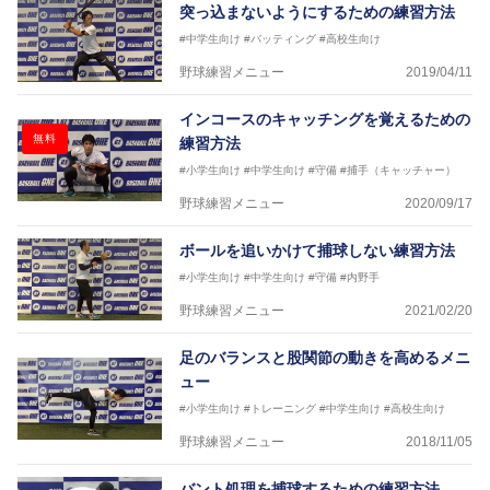
突っ込まないようにするための練習方法
#中学生向け
#バッティング
#高校生向け
野球練習メニュー
2019/04/11
インコースのキャッチングを覚えるための
無料
練習方法
#小学生向け
#中学生向け
#守備
#捕手（キャッチャー）
野球練習メニュー
2020/09/17
ボールを追いかけて捕球しない練習方法
#小学生向け
#中学生向け
#守備
#内野手
野球練習メニュー
2021/02/20
足のバランスと股関節の動きを高めるメニ
ュー
#小学生向け
#トレーニング
#中学生向け
#高校生向け
野球練習メニュー
2018/11/05
バント処理を捕球するための練習方法