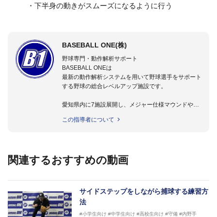
・下半身の動きがスムーズになるように行う
BASEBALL ONE(株)
野球専門・動作解析サポート
BASEBALL ONEは
最新の動作解析システムを用いて野球選手をサポート
する野球の総合レベルアップ施設です。
愛知県内に7施設展開し、メジャー仕様マウンドやト
レーニング施設も設置しています。
この指導者について
動作解析システムを用いて、小学生からプロ野球選手
まで累計9,000人以上の選手をサポート。
個人はもちろんのこと、中・高・大学のチームサポー
トも実施。
関連するおすすめの動画
サイドステップをしながら捕球する練習方
法
#小学生向け
#中学生向け
#高校生向け
#守備
#内野手