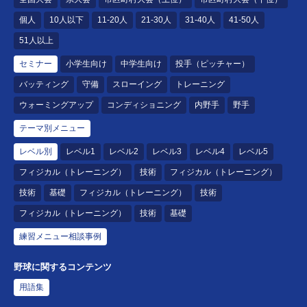
個人
10人以下
11-20人
21-30人
31-40人
41-50人
51人以上
セミナー
小学生向け
中学生向け
投手（ピッチャー）
バッティング
守備
スローイング
トレーニング
ウォーミングアップ
コンディショニング
内野手
野手
テーマ別メニュー
レベル別
レベル1
レベル2
レベル3
レベル4
レベル5
フィジカル（トレーニング）
技術
フィジカル（トレーニング）
技術
基礎
フィジカル（トレーニング）
技術
フィジカル（トレーニング）
技術
基礎
練習メニュー相談事例
野球に関するコンテンツ
用語集