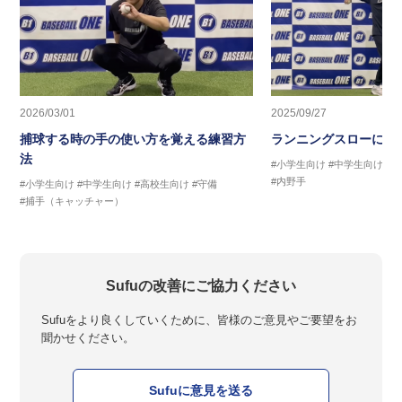
2026/03/01
2025/09/27
捕球する時の手の使い方を覚える練習方
ランニングスローに繋
法
#小学生向け
#中学生向け
#
#内野手
#小学生向け
#中学生向け
#高校生向け
#守備
#捕手（キャッチャー）
Sufuの改善にご協力ください
Sufuをより良くしていくために、皆様のご意見やご要望をお
聞かせください。
Sufuに意見を送る