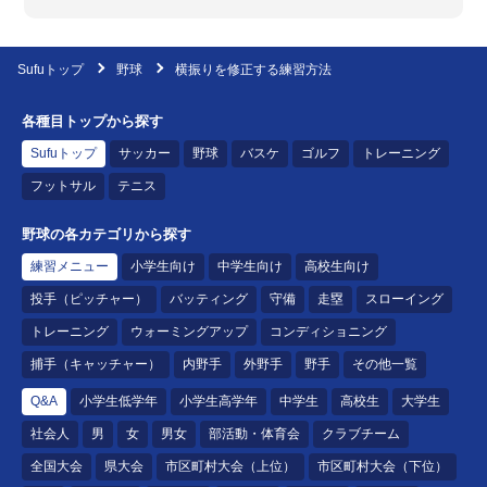
Sufuトップ
野球
横振りを修正する練習方法
各種目トップから探す
Sufuトップ
サッカー
野球
バスケ
ゴルフ
トレーニング
フットサル
テニス
野球の各カテゴリから探す
練習メニュー
小学生向け
中学生向け
高校生向け
投手（ピッチャー）
バッティング
守備
走塁
スローイング
トレーニング
ウォーミングアップ
コンディショニング
捕手（キャッチャー）
内野手
外野手
野手
その他一覧
Q&A
小学生低学年
小学生高学年
中学生
高校生
大学生
社会人
男
女
男女
部活動・体育会
クラブチーム
全国大会
県大会
市区町村大会（上位）
市区町村大会（下位）