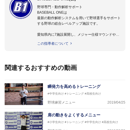
野球専門・動作解析サポート
BASEBALL ONEは
最新の動作解析システムを用いて野球選手をサポート
する野球の総合レベルアップ施設です。
愛知県内に7施設展開し、メジャー仕様マウンドやト
レーニング施設も設置しています。
この指導者について
動作解析システムを用いて、小学生からプロ野球選手
まで累計9,000人以上の選手をサポート。
個人はもちろんのこと、中・高・大学のチームサポー
トも実施。
関連するおすすめの動画
瞬発力を高めるトレーニング
#中学生向け
#トレーニング
#高校生向け
野球練習メニュー
2019/04/25
肩の動きをよくするメニュー
#小学生向け
#トレーニング
#中学生向け
#高校生向け