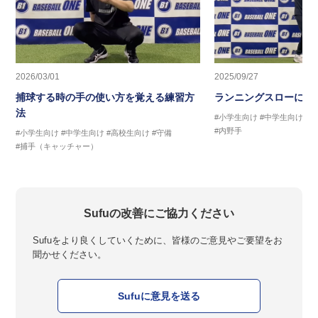
2026/03/01
2025/09/27
捕球する時の手の使い方を覚える練習方
ランニングスローに繋
法
#小学生向け
#中学生向け
#
#内野手
#小学生向け
#中学生向け
#高校生向け
#守備
#捕手（キャッチャー）
Sufuの改善にご協力ください
Sufuをより良くしていくために、皆様のご意見やご要望をお
聞かせください。
Sufuに意見を送る