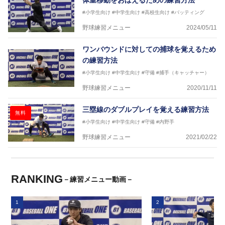
体重移動をおぼえるための練習方法
#小学生向け
#中学生向け
#高校生向け
#バッティング
野球練習メニュー
2024/05/11
ワンバウンドに対しての捕球を覚えるため
の練習方法
#小学生向け
#中学生向け
#守備
#捕手（キャッチャー）
野球練習メニュー
2020/11/11
三塁線のダブルプレイを覚える練習方法
無料
#小学生向け
#中学生向け
#守備
#内野手
野球練習メニュー
2021/02/22
RANKING
－練習メニュー動画－
1
2