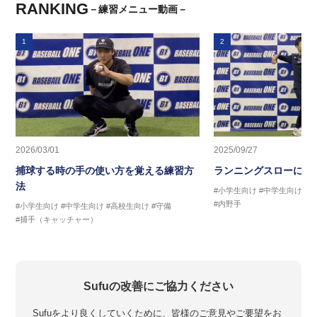
RANKING
－練習メニュー動画－
1
2
2026/03/01
2025/09/27
捕球する時の手の使い方を覚える練習方
ランニングスローに繋
法
#小学生向け
#中学生向け
#
#内野手
#小学生向け
#中学生向け
#高校生向け
#守備
#捕手（キャッチャー）
Sufuの改善にご協力ください
Sufuをより良くしていくために、皆様のご意見やご要望をお