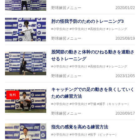
野球練習メニュー
2020/01/22
肘の怪我予防のためのトレーニング3
#小学生向け
#中学生向け
#高校生向け
#トレーニング
野球練習メニュー
2025/08/19
股関節の動きと体幹のひねる動きを連動さ
せるトレーニング
#小学生向け
#中学生向け
#高校生向け
#トレーニング
野球練習メニュー
2023/12/05
キャッチングでの足の動きを良くしていく
無料
ための練習方法
#小学生向け
#中学生向け
#守備
#捕手（キャッチャー）
野球練習メニュー
2020/09/17
指先の感覚を高める練習方法
#小学生向け
#中学生向け
#投手（ピッチャー）