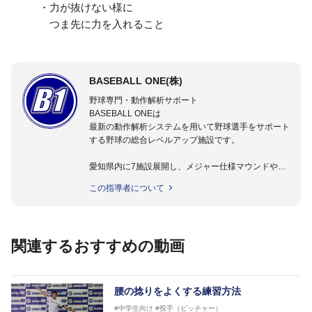
・力が抜けない様に
つま先に力を入れること
BASEBALL ONE(株)
野球専門・動作解析サポート
BASEBALL ONEは
最新の動作解析システムを用いて野球選手をサポート
する野球の総合レベルアップ施設です。
愛知県内に7施設展開し、メジャー仕様マウンドやト
レーニング施設も設置しています。
この指導者について
動作解析システムを用いて、小学生からプロ野球選手
まで累計9,000人以上の選手をサポート。
個人はもちろんのこと、中・高・大学のチームサポー
トも実施。
関連するおすすめの動画
腰の捻りをよくする練習方法
#中学生向け
#投手（ピッチャー）