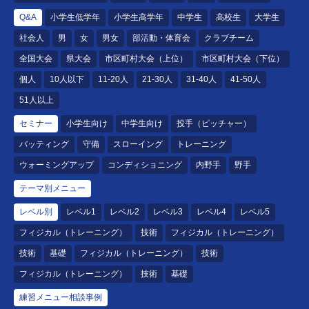
Q&A
小学生低学年
小学生高学年
中学生
高校生
大学生
社会人
男
女
男女
部活動・体育会
クラブチーム
全国大会
県大会
市区町村大会（上位）
市区町村大会（下位）
個人
10人以下
11-20人
21-30人
31-40人
41-50人
51人以上
セミナー
小学生向け
中学生向け
投手（ピッチャー）
バッティング
守備
スローイング
トレーニング
ウォーミングアップ
コンディショニング
内野手
野手
テーマ別メニュー
レベル別
レベル1
レベル2
レベル3
レベル4
レベル5
フィジカル（トレーニング）
技術
フィジカル（トレーニング）
技術
基礎
フィジカル（トレーニング）
技術
フィジカル（トレーニング）
技術
基礎
練習メニュー相談事例