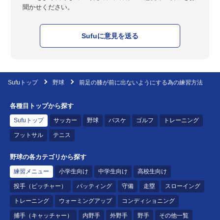
聞かせください。
Sufuに意見を送る
Sufuトップ
野球
前足の膝が前に出ないようにする為の練習方法
各種目トップから探す
Sufuトップ
サッカー
野球
バスケ
ゴルフ
トレーニング
フットサル
テニス
野球の各カテゴリから探す
練習メニュー
小学生向け
中学生向け
高校生向け
投手（ピッチャー）
バッティング
守備
走塁
スローイング
トレーニング
ウォーミングアップ
コンディショニング
捕手（キャッチャー）
内野手
外野手
野手
その他一覧