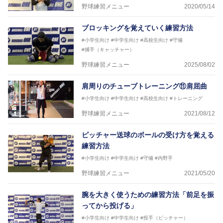
野球練習メニュー
2020/05/14
ブロッキングを覚えていく練習方法
#小学生向け
#中学生向け
#高校生向け
#守備
#捕手（キャッチャー）
野球練習メニュー
2025/08/02
肩周りのチューブトレーニング⑪肩屈曲
#小学生向け
#中学生向け
#高校生向け
#トレーニング
野球練習メニュー
2021/08/12
ピッチャー送球のボールの受け方を覚える
練習方法
#小学生向け
#中学生向け
#守備
#内野手
野球練習メニュー
2021/05/20
腕を大きく使うための練習方法「前足を振
ってから投げる」
#小学生向け
#中学生向け
#投手（ピッチャー）