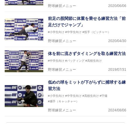
野球練習メニュー
2020/06/06
前足の股関節に体重を乗せる練習方法「前
足だけでジャンプ」
#小学生向け
#中学生向け
#投手（ピッチャー）
野球練習メニュー
2020/04/30
体を前に流さずタイミングを取る練習方法
#中学生向け
#バッティング
#高校生向け
野球練習メニュー
2019/07/31
低めの球をミットが下がらずに捕球する練
習方法
#小学生向け
#中学生向け
#高校生向け
#守備
#捕手（キャッチャー）
野球練習メニュー
2024/08/06