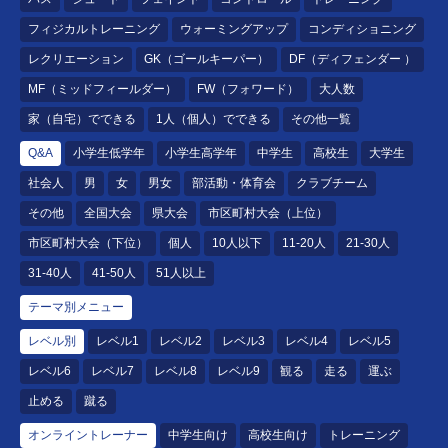
フィジカルトレーニング
ウォーミングアップ
コンディショニング
レクリエーション
GK（ゴールキーパー）
DF（ディフェンダー ）
MF（ミッドフィールダー）
FW（フォワード）
大人数
家（自宅）でできる
1人（個人）でできる
その他一覧
Q&A
小学生低学年
小学生高学年
中学生
高校生
大学生
社会人
男
女
男女
部活動・体育会
クラブチーム
その他
全国大会
県大会
市区町村大会（上位）
市区町村大会（下位）
個人
10人以下
11-20人
21-30人
31-40人
41-50人
51人以上
テーマ別メニュー
レベル別
レベル1
レベル2
レベル3
レベル4
レベル5
レベル6
レベル7
レベル8
レベル9
観る
走る
運ぶ
止める
蹴る
オンライントレーナー
中学生向け
高校生向け
トレーニング