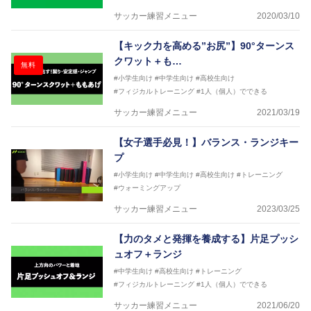
からサポートし、一人一人の「楽しく、豊かに、生き
サッカー練習メニュー
2020/03/10
生きと」生きる、そんな『健康な人生』をサポートし
ている。
【キック力を高める”お尻”】90°ターンス
クワット＋も…
無料
#小学生向け
#中学生向け
#高校生向け
#フィジカルトレーニング
#1人（個人）でできる
サッカー練習メニュー
2021/03/19
【女子選手必見！】バランス・ランジキー
プ
#小学生向け
#中学生向け
#高校生向け
#トレーニング
#ウォーミングアップ
サッカー練習メニュー
2023/03/25
【力のタメと発揮を養成する】片足プッシ
ュオフ＋ランジ
#中学生向け
#高校生向け
#トレーニング
#フィジカルトレーニング
#1人（個人）でできる
サッカー練習メニュー
2021/06/20