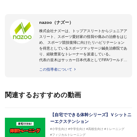
nazoo（ナズー）
株式会社ナズーは、トップアスリートからジュニアア
スリート、スポーツ愛好家の怪我や痛みの治療をはじ
め、 スポーツ競技復帰に向けたリハビリテーション
を得意としているスポーツマッサージ鍼灸治療院であ
り、経験豊富なトレーナーを派遣している。
代表の並木はサッカー日本代表としてFIFAワールドカ
ップフランス大会、日韓大会、ドイツ大会に帯同。そ
この指導者について
のほかU-23日本代表のアスレティックトレーナーと
して４度のオリンピックに帯同しており、U-17ワー
ルドカップへの帯同実績もある。
また現在までにU-19サッカー日本代表、Jリーグ、各
関連するおすすめの動画
世代のサッカーを中心に、WJBL、社会人ラグビー、
ソフトボール、モトクロス、卓球、陸上、アーティス
トなど様々な競技や分野にアスレティックトレーナー
を派遣している。
【自宅でできる体幹シリーズ】Ｖシットニ
さらには講演会やセミナー、専門学校などの教育機関
ーエクステンション
に講師を派遣するなど後進育成にも力を入れている。
#小学生向け
#中学生向け
#高校生向け
#トレーニング
「一人一人の健康な人生をサポートする」を企業理念
#フィジカルトレーニング
として掲げ、世の中の人々の『健康』をあらゆる方向