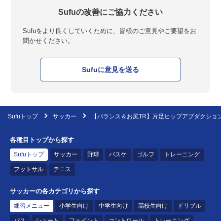
Sufuの改善にご協力ください
Sufuをより良くしていくために、皆様のご意見やご要望をお
聞かせください。
Sufuに意見を送る
Sufuトップ
サッカー
【バランス＆お尻TR】片足ヒップアブダクショ
各種目トップから探す
Sufuトップ
サッカー
野球
バスケ
ゴルフ
トレーニング
フットサル
テニス
サッカーの各カテゴリから探す
練習メニュー
小学生向け
中学生向け
高校生向け
ドリブル
パス
シュート
フェイント
コントロール
トレーニング