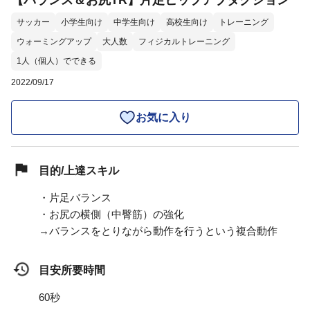
【バランス＆お尻TR】片足ヒップアブダクション
サッカー
小学生向け
中学生向け
高校生向け
トレーニング
ウォーミングアップ
大人数
フィジカルトレーニング
1人（個人）でできる
2022/09/17
お気に入り
目的/上達スキル
・片足バランス
・お尻の横側（中臀筋）の強化
→バランスをとりながら動作を行うという複合動作
目安所要時間
60秒