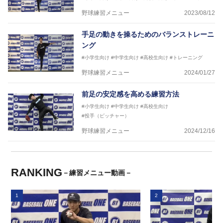
野球練習メニュー
2023/08/12
手足の動きを操るためのバランストレーニ
ング
#小学生向け
#中学生向け
#高校生向け
#トレーニング
野球練習メニュー
2024/01/27
前足の安定感を高める練習方法
#小学生向け
#中学生向け
#高校生向け
#投手（ピッチャー）
野球練習メニュー
2024/12/16
RANKING
－練習メニュー動画－
1
2