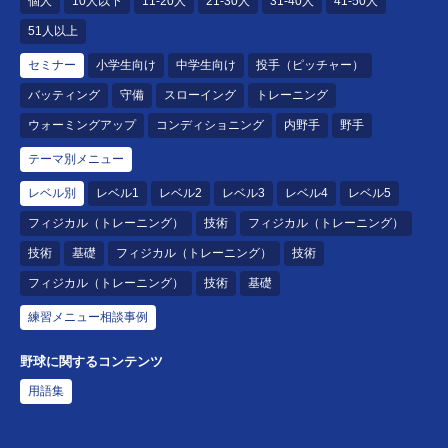
個人
10人以下
11-20人
21-30人
31-40人
41-50人
51人以上
セミナー
小学生向け
中学生向け
投手（ピッチャー）
バッティング
守備
スローイング
トレーニング
ウォーミングアップ
コンディショニング
内野手
野手
テーマ別メニュー
レベル別
レベル1
レベル2
レベル3
レベル4
レベル5
フィジカル（トレーニング）
技術
フィジカル（トレーニング）
技術
基礎
フィジカル（トレーニング）
技術
フィジカル（トレーニング）
技術
基礎
練習メニュー相談事例
野球に関するコンテンツ
用語集