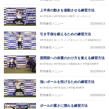
上半身の動きを連動させる練習方法
#小学生向け
#中学生向け
#投手（ピッチャー）
野球練習メニュー
2020/04/13
引き手側を鍛えるための練習方法
#中学生向け
#バッティング
#トレーニング
#高校生向け
野球練習メニュー
2019/06/28
股関節への体重のかけ方を覚える練習方法
#小学生向け
#中学生向け
#高校生向け
#守備
#内野手
野球練習メニュー
2022/04/14
強いボールを投げるための練習方法
#小学生向け
#中学生向け
#守備
#内野手
野球練習メニュー
2020/09/16
ボールの重さに慣れる練習方法