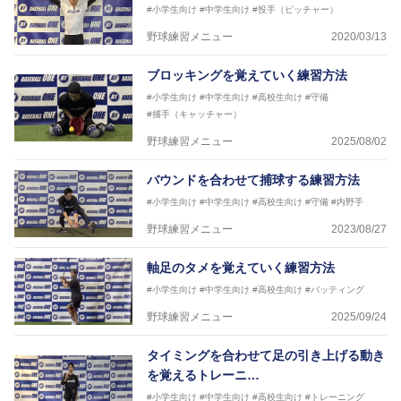
#小学生向け
#中学生向け
#投手（ピッチャー）
野球練習メニュー
2020/03/13
ブロッキングを覚えていく練習方法
#小学生向け
#中学生向け
#高校生向け
#守備
#捕手（キャッチャー）
野球練習メニュー
2025/08/02
バウンドを合わせて捕球する練習方法
#小学生向け
#中学生向け
#高校生向け
#守備
#内野手
野球練習メニュー
2023/08/27
軸足のタメを覚えていく練習方法
#小学生向け
#中学生向け
#高校生向け
#バッティング
野球練習メニュー
2025/09/24
タイミングを合わせて足の引き上げる動き
を覚えるトレーニ…
#小学生向け
#中学生向け
#高校生向け
#トレーニング