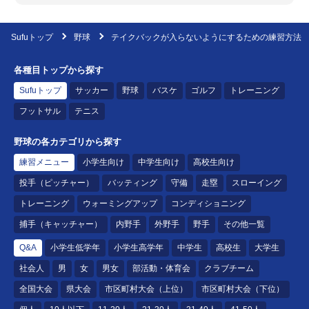
Sufuトップ
野球
テイクバックが入らないようにするための練習方法
各種目トップから探す
Sufuトップ
サッカー
野球
バスケ
ゴルフ
トレーニング
フットサル
テニス
野球の各カテゴリから探す
練習メニュー
小学生向け
中学生向け
高校生向け
投手（ピッチャー）
バッティング
守備
走塁
スローイング
トレーニング
ウォーミングアップ
コンディショニング
捕手（キャッチャー）
内野手
外野手
野手
その他一覧
Q&A
小学生低学年
小学生高学年
中学生
高校生
大学生
社会人
男
女
男女
部活動・体育会
クラブチーム
全国大会
県大会
市区町村大会（上位）
市区町村大会（下位）