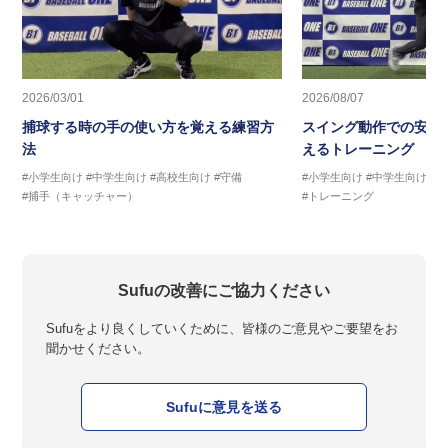
2026/03/01
2026/08/07
捕球する時の手の使い方を覚える練習方
スイング動作での安定
法
えるトレーニング ス
#小学生向け
#中学生向け
#高校生向け
#守備
#小学生向け
#中学生向け
#
#捕手（キャッチャー）
#トレーニング
Sufuの改善にご協力ください
Sufuをより良くしていくために、皆様のご意見やご要望をお
聞かせください。
Sufuに意見を送る