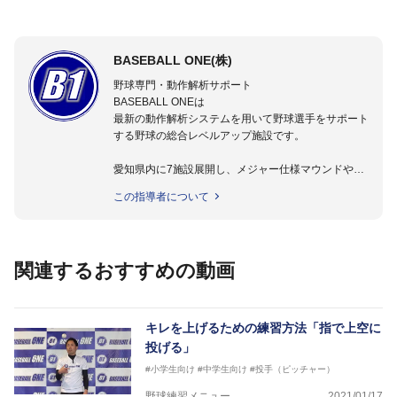
BASEBALL ONE(株)
野球専門・動作解析サポート
BASEBALL ONEは
最新の動作解析システムを用いて野球選手をサポート
する野球の総合レベルアップ施設です。
愛知県内に7施設展開し、メジャー仕様マウンドやト
レーニング施設も設置しています。
この指導者について
動作解析システムを用いて、小学生からプロ野球選手
まで累計9,000人以上の選手をサポート。
個人はもちろんのこと、中・高・大学のチームサポー
トも実施。
関連するおすすめの動画
キレを上げるための練習方法「指で上空に
投げる」
#小学生向け
#中学生向け
#投手（ピッチャー）
野球練習メニュー
2021/01/17