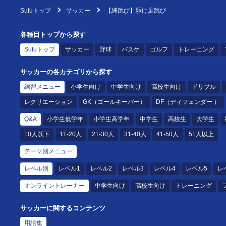
Sufuトップ
サッカー
【縄跳び】駆け足跳び
各種目トップから探す
Sufuトップ
サッカー
野球
バスケ
ゴルフ
トレーニング
サッカーの各カテゴリから探す
練習メニュー
小学生向け
中学生向け
高校生向け
ドリブル
レクリエーション
GK（ゴールキーパー）
DF（ディフェンダー ）
Q&A
小学生低学年
小学生高学年
中学生
高校生
大学生
10人以下
11-20人
21-30人
31-40人
41-50人
51人以上
テーマ別メニュー
レベル別
レベル1
レベル2
レベル3
レベル4
レベル5
レ
オンライントレーナー
中学生向け
高校生向け
トレーニング
サッカーに関するコンテンツ
用語集