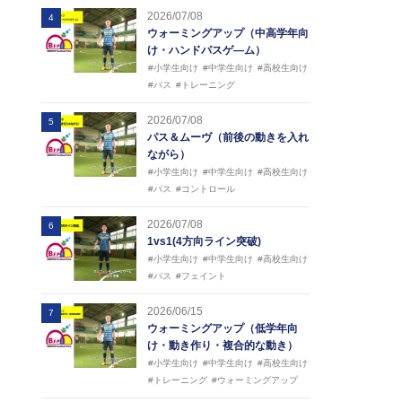
2026/07/08
4
ウォーミングアップ（中高学年向
け・ハンドパスゲ―ム）
#小学生向け
#中学生向け
#高校生向け
#パス
#トレーニング
2026/07/08
5
パス＆ムーヴ（前後の動きを入れ
ながら）
#小学生向け
#中学生向け
#高校生向け
#パス
#コントロール
2026/07/08
6
1vs1(4方向ライン突破)
#小学生向け
#中学生向け
#高校生向け
#パス
#フェイント
2026/06/15
7
ウォーミングアップ（低学年向
け・動き作り・複合的な動き）
#小学生向け
#中学生向け
#高校生向け
#トレーニング
#ウォーミングアップ