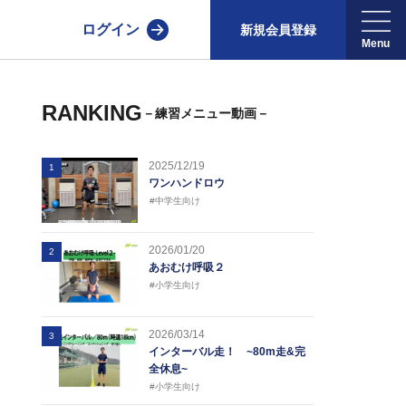
ログイン
新規会員登録
RANKING
－練習メニュー動画－
2025/12/19
1
ワンハンドロウ
#中学生向け
2026/01/20
2
あおむけ呼吸２
#小学生向け
2026/03/14
3
インターバル走！ ~80m走&完
全休息~
#小学生向け