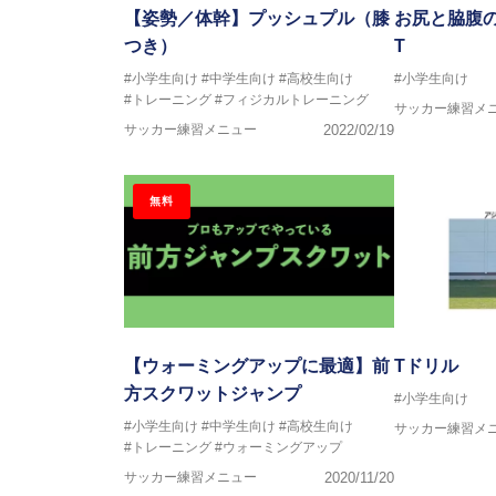
【姿勢／体幹】プッシュプル（膝
お尻と脇腹
つき）
T
#小学生向け
#中学生向け
#高校生向け
#小学生向け
#トレーニング
#フィジカルトレーニング
サッカー練習メ
サッカー練習メニュー
2022/02/19
無料
【ウォーミングアップに最適】前
Tドリル
方スクワットジャンプ
#小学生向け
#小学生向け
#中学生向け
#高校生向け
サッカー練習メ
#トレーニング
#ウォーミングアップ
サッカー練習メニュー
2020/11/20