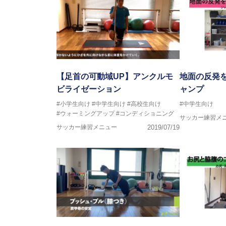
【足首の可動域UP】アンクルモ
地面の反発
ビライゼーション
ャンプ
#小学生向け
#中学生向け
#高校生向け
#中学生向け
#ウォーミングアップ
#コンディショニング
サッカー練習メ
サッカー練習メニュー
2019/07/19