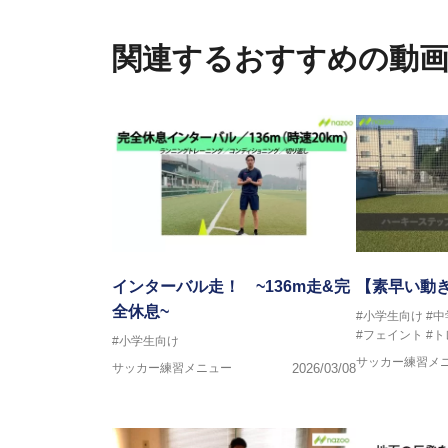
さらには講演会やセミナー、専
ている。
関連するおすすめの動
「一人一人の健康な人生をサポ
ゆる方向からサポートし、一人
生』をサポートしている。
インターバル走！ ~136m走&完
【素早い動
全休息~
#小学生向け
#
#フェイント
#
#小学生向け
サッカー練習メ
サッカー練習メニュー
2026/03/08