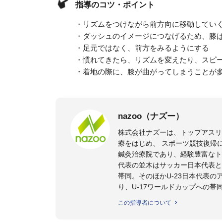
指導のコツ・ポイント
・リズムをつけながら前方向に移動してい
・ダッシュのイメージにつなげるため、膝
・足元ではなく、前方をみるようにする
・慣れてきたら、リズムを変えたり、スピ
・着地の際に、膝が曲がってしまうことが
nazoo（ナズー）
株式会社ナズーは、トップアス
療をはじめ、 スポーツ競技復帰
鍼灸治療院であり、経験豊富なト
代表の並木はサッカー日本代表と
帯同。そのほかU-23日本代表
り、U-17ワールドカップへの帯
また現在までにU-19サッカー日
この指導者について
ビー、ソフトボール、モトクロ
ックトレーナーを派遣している。