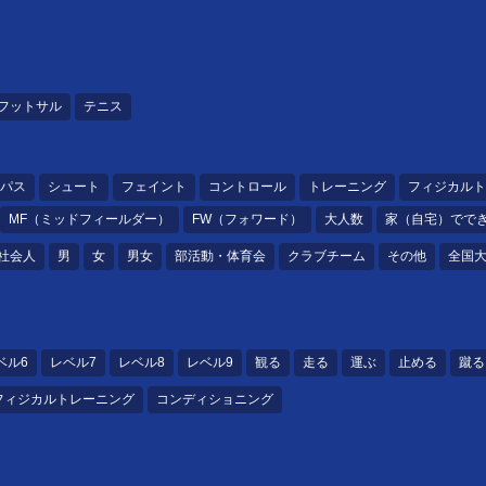
フットサル
テニス
パス
シュート
フェイント
コントロール
トレーニング
フィジカルト
MF（ミッドフィールダー）
FW（フォワード）
大人数
家（自宅）でで
社会人
男
女
男女
部活動・体育会
クラブチーム
その他
全国
ベル6
レベル7
レベル8
レベル9
観る
走る
運ぶ
止める
蹴る
フィジカルトレーニング
コンディショニング