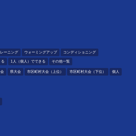
レーニング
ウォーミングアップ
コンディショニング
きる
1人（個人）でできる
その他一覧
大会
県大会
市区町村大会（上位）
市区町村大会（下位）
個人