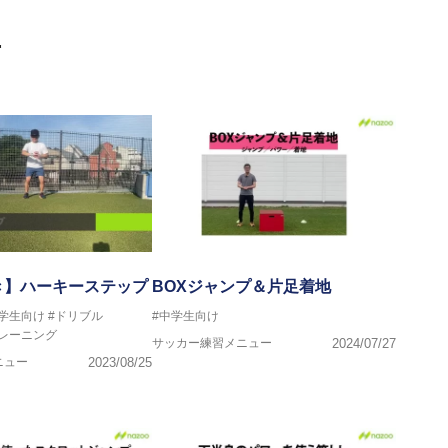
門学校などの教育機関に講師を派遣するなど後進育成にも力を入れ
画
ートする」を企業理念として掲げ、世の中の人々の『健康』をあら
一人の「楽しく、豊かに、生き生きと」生きる、そんな『健康な人
き】ハーキーステップ
BOXジャンプ＆片足着地
中学生向け
#ドリブル
#中学生向け
トレーニング
サッカー練習メニュー
2024/07/27
ニュー
2023/08/25