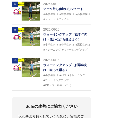
2026/05/10
8
マーク外し(離れる)シュート
#小学生向け
#中学生向け
#高校生向け
#シュート
#フェイント
2026/06/15
9
ウォーミングアップ（低学年向
け・競いながら鍛えよう）
#小学生向け
#中学生向け
#高校生向け
#トレーニング
#ウォーミングアップ
2026/06/15
10
ウォーミングアップ（低学年向
け・狙って蹴る）
#小学生向け
#パス
#トレーニング
#ウォーミングアップ
#GK（ゴールキーパー）
Sufuの改善にご協力ください
Sufuをより良くしていくために、皆様のご