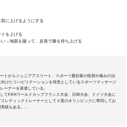
く
は前に上げるようにする
ードを上げる
多い→地面を蹴って、反発で膝を持ち上げる
リートからジュニアアスリート、スポーツ愛好家の怪我や痛みの治
に向けたリハビリテーションを得意としているスポーツマッサージ
レーナーを派遣している。
してFIFAワールドカップフランス大会、日韓大会、ドイツ大会に
のアスレティックトレーナーとして４度のオリンピックに帯同してお
同実績もある。
本代表、Jリーグ、各世代のサッカーを中心に、WJBL、社会人ラグ
ス、卓球、陸上、アーティストなど様々な競技や分野にアスレティ