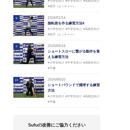
#小学生向け
#中学生向け
#高校生向け
#投手（ピッチャー）
2026/01/14
8
捻転差を作る練習方法4
#小学生向け
#中学生向け
#高校生向け
#投手（ピッチャー）
2026/06/16
9
ショートスローに繋がる動作を覚
える練習方法
#小学生向け
#中学生向け
#高校生向け
#守備
2026/06/20
10
ショートバウンドで捕球する練習
方法
#小学生向け
#中学生向け
#高校生向け
#守備
Sufuの改善にご協力ください