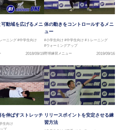
と可動域を広げるメニ
体の動きをコントロールするメニ
ュー
トレーニング
#中学生向け
#小学生向け
#中学生向け
#トレーニング
#ウォーミングアップ
ー
2018/09/19
野球練習メニュー
2019/09/16
側を伸ばすストレッチ
リリースポイントを安定させる練
習方法
中学生向け
ップ