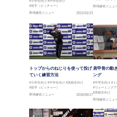
#小学生向け
#中学生向け
#投手（ピッチャー）
野球練習メニュ
野球練習メニュー
2021/01/23
トップからのねじりを使って投げ
肩甲骨の動
ていく練習方法
ング
#小学生向け
#中学生向け
#高校生向け
#中学生向け
#
#投手（ピッチャー）
#ウォーミングア
#高校生向け
野球練習メニュー
2026/06/17
野球練習メニュ