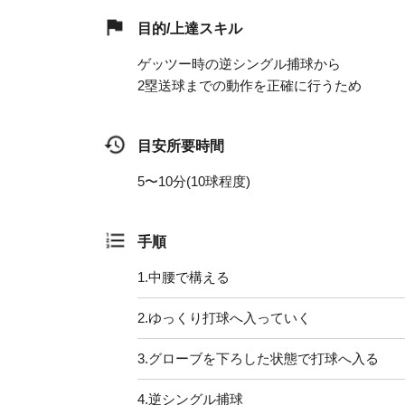
目的/上達スキル
ゲッツー時の逆シングル捕球から
2塁送球までの動作を正確に行うため
目安所要時間
5〜10分(10球程度)
手順
1.
中腰で構える
2.
ゆっくり打球へ入っていく
3.
グローブを下ろした状態で打球へ入る
4.
逆シングル捕球