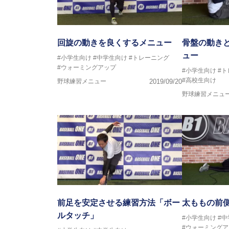
回旋の動きを良くするメニュー
骨盤の動き
ュー
#小学生向け
#中学生向け
#トレーニング
#ウォーミングアップ
#小学生向け
#
#高校生向け
野球練習メニュー
2019/09/20
野球練習メニュ
前足を安定させる練習方法「ボー
太ももの前
ルタッチ」
#小学生向け
#
#ウォーミングア