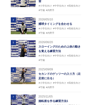
習
#小学生向け
#中学生向け
#高校生向け
#守備
#内野手
2026/05/10
4
捕球タイミングを合わせる
#小学生向け
#中学生向け
#高校生向け
#守備
#内野手
2026/06/20
5
スローイングのための上体の動き
を覚える練習方法
#小学生向け
#中学生向け
#高校生向け
#守備
2025/09/09
6
セカンドのゲッツーの入り方（左
足前に出る）
#小学生向け
#中学生向け
#高校生向け
#守備
#内野手
2025/11/05
7
捻転差を作る練習方法1