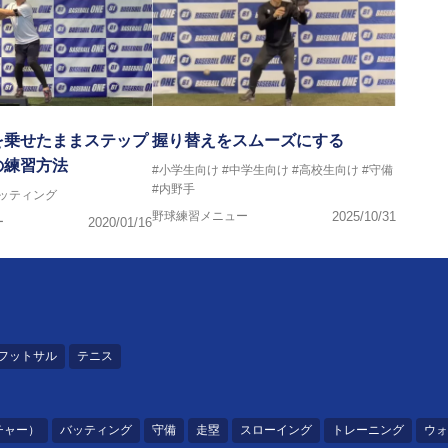
を乗せたままステップ
握り替えをスムーズにする
の練習方法
#小学生向け
#中学生向け
#高校生向け
#守備
#内野手
バッティング
野球練習メニュー
2025/10/31
ー
2020/01/16
フットサル
テニス
チャー）
バッティング
守備
走塁
スローイング
トレーニング
ウォ