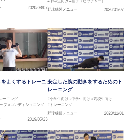
#中学生向け
#投手（ピッチャー）
ー
2020/08/07
野球練習メニュー
2020/01/07
きをよくするトレーニ
安定した腕の動きをするためのト
レーニング
トレーニング
#小学生向け
#中学生向け
#高校生向け
ップ
#コンディショニング
#トレーニング
野球練習メニュー
2023/11/01
ー
2019/05/23