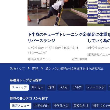
下半身のチューブトレーニング②
軸足に体重
リバースランジ
していく為
#小学生向け
#中学生向け
#高校生向け
#中学生向け
#
#トレーニング
野球練習メニュ
野球練習メニュー
2021/10/01
Sufuトップ
野球
逆シングル捕球から2塁送球を行う練習方法
各種目トップから探す
Sufuトップ
サッカー
野球
バスケ
ゴルフ
トレーニング
野球の各カテゴリから探す
練習メニュー
小学生向け
中学生向け
高校生向け
投手（ピッ