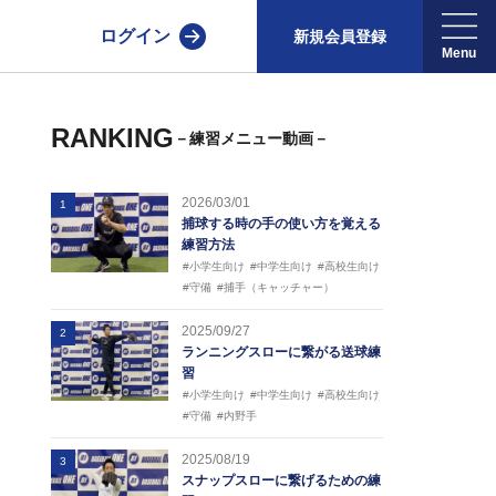
ログイン
新規会員登録
RANKING
－練習メニュー動画－
2026/03/01
1
捕球する時の手の使い方を覚える
練習方法
#小学生向け
#中学生向け
#高校生向け
#守備
#捕手（キャッチャー）
2025/09/27
2
ランニングスローに繋がる送球練
習
#小学生向け
#中学生向け
#高校生向け
#守備
#内野手
2025/08/19
3
スナップスローに繋げるための練