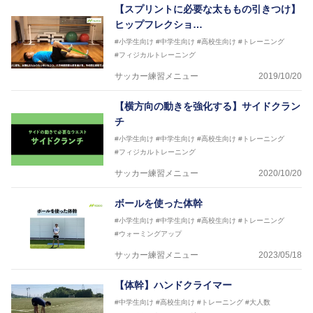
を派遣している。
【スプリントに必要な太ももの引きつけ】
さらには講演会やセミナー、専門学校などの教育機関
ヒップフレクショ…
に講師を派遣するなど後進育成にも力を入れている。
#小学生向け
#中学生向け
#高校生向け
#トレーニング
「一人一人の健康な人生をサポートする」を企業理念
#フィジカルトレーニング
として掲げ、世の中の人々の『健康』をあらゆる方向
からサポートし、一人一人の「楽しく、豊かに、生き
サッカー練習メニュー
2019/10/20
生きと」生きる、そんな『健康な人生』をサポートし
ている。
【横方向の動きを強化する】サイドクラン
チ
#小学生向け
#中学生向け
#高校生向け
#トレーニング
#フィジカルトレーニング
サッカー練習メニュー
2020/10/20
ボールを使った体幹
#小学生向け
#中学生向け
#高校生向け
#トレーニング
#ウォーミングアップ
サッカー練習メニュー
2023/05/18
【体幹】ハンドクライマー
#中学生向け
#高校生向け
#トレーニング
#大人数