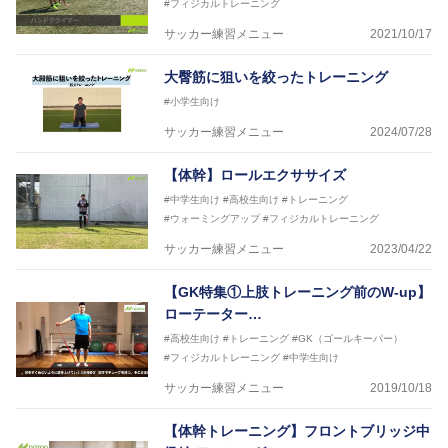
#フィジカルトレーニング
サッカー練習メニュー
2021/10/17
大臀筋に狙いを絞ったトレーニング
#小学生向け
サッカー練習メニュー
2024/07/28
【体幹】ロールエクササイズ
#中学生向け
#高校生向け
#トレーニング
#ウォーミングアップ
#フィジカルトレーニング
サッカー練習メニュー
2023/04/22
【GK特集①上肢トレーニング前のW-up】
ローテーター…
#高校生向け
#トレーニング
#GK（ゴールキーパー）
#フィジカルトレーニング
#中学生向け
サッカー練習メニュー
2019/10/18
【体幹トレーニング】フロントブリッジ中