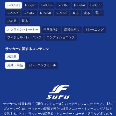
レベル別
レベル1
レベル2
レベル3
レベル4
レベル5
レベル6
レベル7
レベル8
レベル9
観る
走る
運ぶ
止める
蹴る
オンライントレーナー
中学生向け
高校生向け
トレーニング
フィジカルトレーニング
コンディショニング
サッカーに関するコンテンツ
用語集
用具・用品
トレーニングボール
サッカーの練習動画「【重心コントロール】バックランジ→ニーアップ」【Suf
u/スーフー】は、サッカーの現場で役立つ練習メニュー・トレーニング方法を
提供することで、サッカーの指導者・トレーナー・コーチ・選手など多くの方