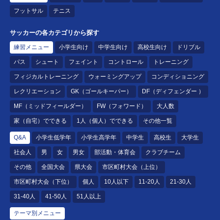
フットサル
テニス
サッカーの各カテゴリから探す
練習メニュー
小学生向け
中学生向け
高校生向け
ドリブル
パス
シュート
フェイント
コントロール
トレーニング
フィジカルトレーニング
ウォーミングアップ
コンディショニング
レクリエーション
GK（ゴールキーパー）
DF（ディフェンダー ）
MF（ミッドフィールダー）
FW（フォワード）
大人数
家（自宅）でできる
1人（個人）でできる
その他一覧
Q&A
小学生低学年
小学生高学年
中学生
高校生
大学生
社会人
男
女
男女
部活動・体育会
クラブチーム
その他
全国大会
県大会
市区町村大会（上位）
市区町村大会（下位）
個人
10人以下
11-20人
21-30人
31-40人
41-50人
51人以上
テーマ別メニュー