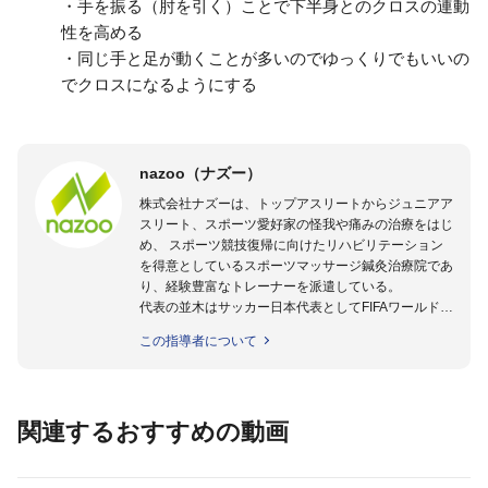
・手を振る（肘を引く）ことで下半身とのクロスの連動
性を高める
・同じ手と足が動くことが多いのでゆっくりでもいいの
でクロスになるようにする
nazoo（ナズー）
株式会社ナズーは、トップアスリートからジュニアア
スリート、スポーツ愛好家の怪我や痛みの治療をはじ
め、 スポーツ競技復帰に向けたリハビリテーション
を得意としているスポーツマッサージ鍼灸治療院であ
り、経験豊富なトレーナーを派遣している。
代表の並木はサッカー日本代表としてFIFAワールドカ
ップフランス大会、日韓大会、ドイツ大会に帯同。そ
この指導者について
のほかU-23日本代表のアスレティックトレーナーと
して４度のオリンピックに帯同しており、U-17ワー
ルドカップへの帯同実績もある。
また現在までにU-19サッカー日本代表、Jリーグ、各
関連するおすすめの動画
世代のサッカーを中心に、WJBL、社会人ラグビー、
ソフトボール、モトクロス、卓球、陸上、アーティス
トなど様々な競技や分野にアスレティックトレーナー