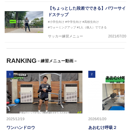
【ちょっとした段差でできる】パワーサイ
ドステップ
#小学生向け
#中学生向け
#高校生向け
#ウォーミングアップ
#1人（個人）でできる
サッカー練習メニュー
2021/07/20
RANKING
－練習メニュー動画－
1
2
2025/12/19
2026/01/20
ワンハンドロウ
あおむけ呼吸２