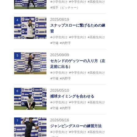
#小学生向け
#中学生向け
#高校生向け
#投手（ピッチャー）
2025/08/19
4
スナップスローに繋げるための練
習
#小学生向け
#中学生向け
#高校生向け
#守備
#内野手
2025/09/09
5
セカンドのゲッツーの入り方（左
足前に出る）
#小学生向け
#中学生向け
#高校生向け
#守備
#内野手
2026/05/10
6
捕球タイミングを合わせる
#小学生向け
#中学生向け
#高校生向け
#守備
#内野手
2026/06/16
7
ジャンピングスローの練習方法
#小学生向け
#中学生向け
#高校生向け