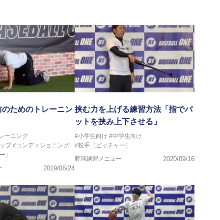
防のためのトレーニン
挟む力を上げる練習方法「指でバ
ットを挟み上下させる」
トレーニング
#小学生向け
#中学生向け
ップ
#コンディショニング
#投手（ピッチャー）
ー）
野球練習メニュー
2020/09/16
ー
2019/06/24