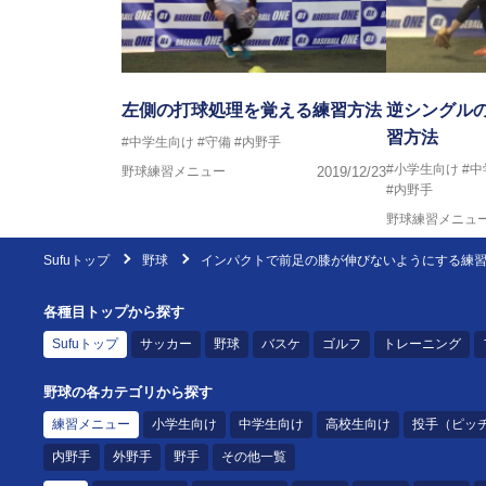
左側の打球処理を覚える練習方法
逆シングル
習方法
#中学生向け
#守備
#内野手
#小学生向け
#
野球練習メニュー
2019/12/23
#内野手
野球練習メニュ
Sufuトップ
野球
インパクトで前足の膝が伸びないようにする練
各種目トップから探す
Sufuトップ
サッカー
野球
バスケ
ゴルフ
トレーニング
野球の各カテゴリから探す
練習メニュー
小学生向け
中学生向け
高校生向け
投手（ピッ
内野手
外野手
野手
その他一覧