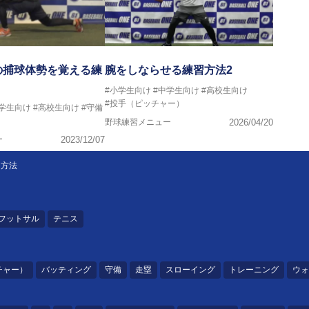
の捕球体勢を覚える練
腕をしならせる練習方法2
#小学生向け
#中学生向け
#高校生向け
#投手（ピッチャー）
中学生向け
#高校生向け
#守備
野球練習メニュー
2026/04/20
ー
2023/12/07
習方法
フットサル
テニス
チャー）
バッティング
守備
走塁
スローイング
トレーニング
ウォ