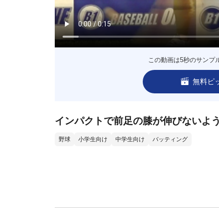
この動画は5秒のサンプ
無料ピ
インパクトで前足の膝が伸びないよ
野球
小学生向け
中学生向け
バッティング