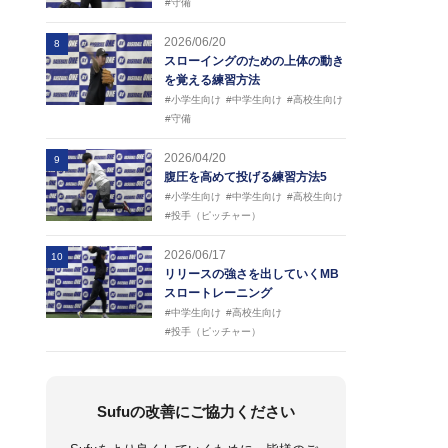
#守備
2026/06/20
8
スローイングのための上体の動き
を覚える練習方法
#小学生向け
#中学生向け
#高校生向け
#守備
2026/04/20
9
腹圧を高めて投げる練習方法5
#小学生向け
#中学生向け
#高校生向け
#投手（ピッチャー）
2026/06/17
10
リリースの強さを出していくMB
スロートレーニング
#中学生向け
#高校生向け
#投手（ピッチャー）
Sufuの改善にご協力ください