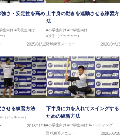
の強さ・安定性を高め
上半身の動きを連動させる練習方
法
中学生向け
#高校生向け
#小学生向け
#中学生向け
ー）
#投手（ピッチャー）
ー
2025/01/12
野球練習メニュー
2020/04/13
定させる練習方法
下半身に力を入れてスイングする
ための練習方法
投手（ピッチャー）
#小学生向け
#中学生向け
#バッティング
ー
2018/11/15
野球練習メニュー
2020/06/10