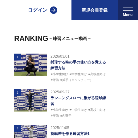
ログイン
新規会員登録
RANKING
－練習メニュー動画－
2026/03/01
1
捕球する時の手の使い方を覚える
練習方法
#小学生向け
#中学生向け
#高校生向け
#守備
#捕手（キャッチャー）
2025/09/27
2
ランニングスローに繋がる送球練
習
#小学生向け
#中学生向け
#高校生向け
#守備
#内野手
2025/11/05
3
捻転差を作る練習方法1