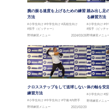
腕の振る速度を上げるための練習
踏み出し足
方法
る練習方法
#小学生向け
#中学生向け
#高校生向け
#小学生向け
#
#投手（ピッチャー）
#投手（ピッチャ
野球練習メニュー
2024/03/26
野球練習メニュ
クロスステップをして送球しない
体の軸を安
練習方法
#小学生向け
#
#小学生向け
#中学生向け
#守備
#内野手
野球練習メニュ
野球練習メニュー
2021/02/20