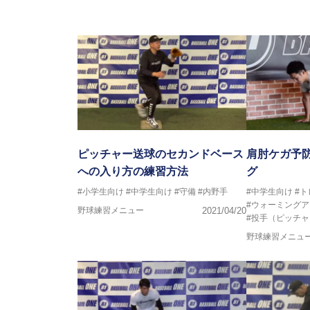
ピッチャー送球のセカンドベース
肩肘ケガ予
への入り方の練習方法
グ
#小学生向け
#中学生向け
#守備
#内野手
#中学生向け
#
#ウォーミングア
野球練習メニュー
2021/04/20
#投手（ピッチャ
野球練習メニュ