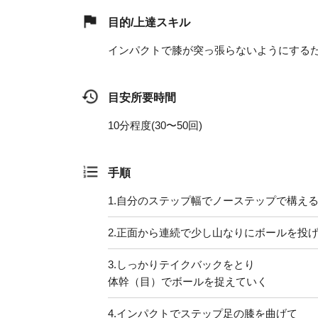
目的/上達スキル
インパクトで膝が突っ張らないようにする
目安所要時間
10分程度(30〜50回)
手順
1.
自分のステップ幅でノーステップで構え
2.
正面から連続で少し山なりにボールを投
3.
しっかりテイクバックをとり
体幹（目）でボールを捉えていく
4.
インパクトでステップ足の膝を曲げて