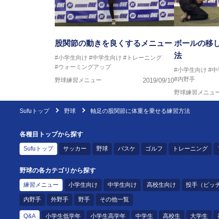
股関節の動きを良くするメニュー
ボールの移
法
#小学生向け
#中学生向け
#トレーニング
#ウォーミングアップ
#小学生向け
#
#内野手
野球練習メニュー
2019/09/10
野球練習メニュ
Sufuトップ
野球
軸足の股関節に体重を乗せる練習方法
各種目トップから探す
Sufuトップ
サッカー
野球
バスケ
ゴルフ
トレーニング
野球の各カテゴリから探す
練習メニュー
小学生向け
中学生向け
高校生向け
投手（ピッ
内野手
外野手
野手
その他一覧
Q&A
小学生低学年
小学生高学年
中学生
高校生
大学生