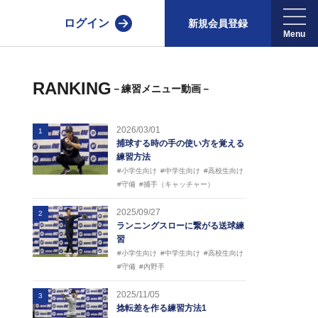
ログイン
新規会員登録
RANKING
－練習メニュー動画－
2026/03/01
1
捕球する時の手の使い方を覚える
練習方法
#小学生向け
#中学生向け
#高校生向け
#守備
#捕手（キャッチャー）
2025/09/27
2
ランニングスローに繋がる送球練
習
#小学生向け
#中学生向け
#高校生向け
#守備
#内野手
2025/11/05
3
捻転差を作る練習方法1