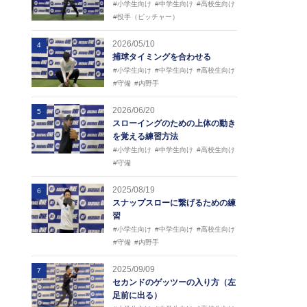
#小学生向け
#中学生向け
#高校生向け
#投手（ピッチャー）
2026/05/10
4
捕球タイミングを合わせる
#小学生向け
#中学生向け
#高校生向け
#守備
#内野手
2026/06/20
5
スローイングのための上体の動き
を覚える練習方法
#小学生向け
#中学生向け
#高校生向け
#守備
2025/08/19
6
スナップスローに繋げるための練
習
#小学生向け
#中学生向け
#高校生向け
#守備
#内野手
2025/09/09
7
セカンドのゲッツーの入り方（左
足前に出る）