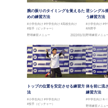
腕の振りのタイミングを覚えるた
逆シングル
めの練習方法
う練習方法
#小学生向け
#中学生向け
#高校生向け
#小学生向け
#
#投手（ピッチャー）
#内野手
野球練習メニュー
2022/01/31
野球練習メニュ
トップの位置を安定させる練習方
体を前に流
法
練習方法
#小学生向け
#中学生向け
#中学生向け
#
#投手（ピッチャー）
野球練習メニュ