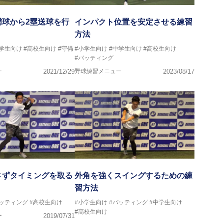
捕球から2塁送球を行
インパクト位置を安定させる練習
方法
中学生向け
#高校生向け
#守備
#小学生向け
#中学生向け
#高校生向け
#バッティング
ー
2021/12/29
野球練習メニュー
2023/08/17
さずタイミングを取る
外角を強くスイングするための練
習方法
バッティング
#高校生向け
#小学生向け
#バッティング
#中学生向け
#高校生向け
ー
2019/07/31