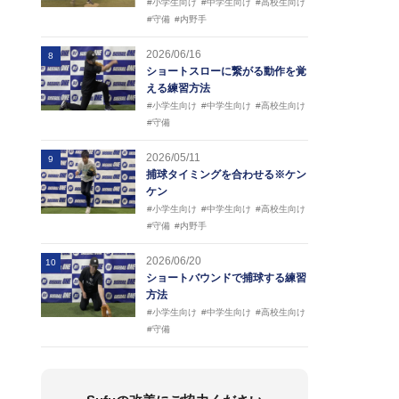
#小学生向け
#中学生向け
#高校生向け
#守備
#内野手
2026/06/16
8
ショートスローに繋がる動作を覚
える練習方法
#小学生向け
#中学生向け
#高校生向け
#守備
2026/05/11
9
捕球タイミングを合わせる※ケン
ケン
#小学生向け
#中学生向け
#高校生向け
#守備
#内野手
2026/06/20
10
ショートバウンドで捕球する練習
方法
#小学生向け
#中学生向け
#高校生向け
#守備