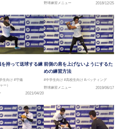
野球練習メニュー
2018/12/25
識を持って送球する練
前側の肩を上げないようにするた
めの練習方法
中学生向け
#守備
#中学生向け
#高校生向け
#バッティング
チャー）
野球練習メニュー
2019/06/17
ー
2021/04/20