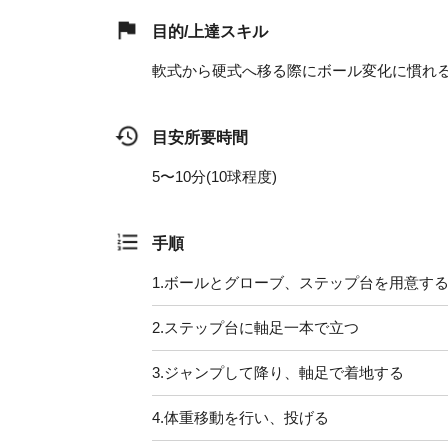
目的/上達スキル
軟式から硬式へ移る際にボール変化に慣れ
目安所要時間
5〜10分(10球程度)
手順
1.
ボールとグローブ、ステップ台を用意す
2.
ステップ台に軸足一本で立つ
3.
ジャンプして降り、軸足で着地する
4.
体重移動を行い、投げる