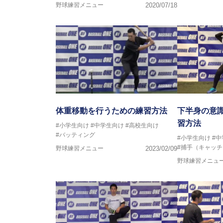
野球練習メニュー
2020/07/18
体重移動を行うための練習方法
下半身の意
習方法
#小学生向け
#中学生向け
#高校生向け
#バッティング
#小学生向け
#
#捕手（キャッ
野球練習メニュー
2023/02/09
野球練習メニュ