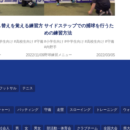
し替えを覚える練習方
サイドステップでの捕球を行うた
めの練習方法
中学生向け
#高校生向け
#守備
#小学生向け
#中学生向け
#高校生向け
#守備
#内野手
ー
2022/11/09
野球練習メニュー
2022/03/05
フットサル
テニス
チャー）
バッティング
守備
走塁
スローイング
トレーニング
ウォ
社会人
男
女
男女
部活動・体育会
クラブチーム
全国大会
県