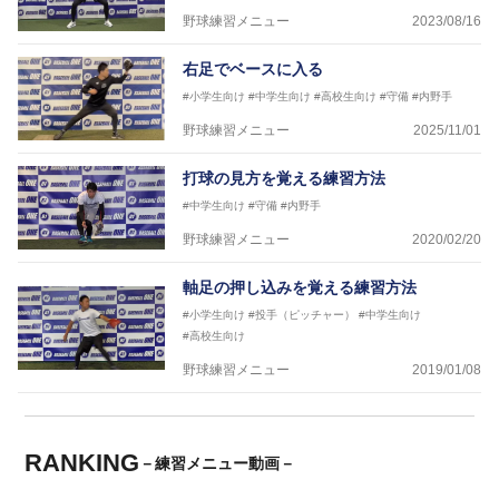
野球練習メニュー
2023/08/16
右足でベースに入る
#小学生向け
#中学生向け
#高校生向け
#守備
#内野手
野球練習メニュー
2025/11/01
打球の見方を覚える練習方法
#中学生向け
#守備
#内野手
野球練習メニュー
2020/02/20
軸足の押し込みを覚える練習方法
#小学生向け
#投手（ピッチャー）
#中学生向け
#高校生向け
野球練習メニュー
2019/01/08
RANKING
－練習メニュー動画－