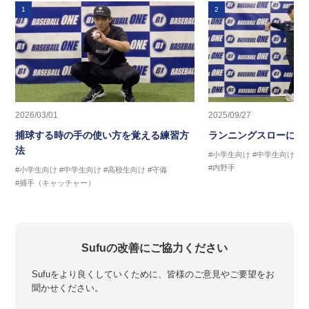
1
2
2026/03/01
2025/09/27
捕球する時の手の使い方を覚える練習方
ランニングスローに繋
法
#小学生向け
#中学生向け
#
#内野手
#小学生向け
#中学生向け
#高校生向け
#守備
#捕手（キャッチャー）
Sufuの改善にご協力ください
Sufuをより良くしていくために、皆様のご意見やご要望をお
聞かせください。