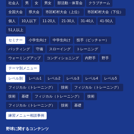
社会人
男
女
男女
部活動・体育会
クラブチーム
全国大会
県大会
市区町村大会（上位）
市区町村大会（下位）
個人
10人以下
11-20人
21-30人
31-40人
41-50人
51人以上
セミナー
小学生向け
中学生向け
投手（ピッチャー）
バッティング
守備
スローイング
トレーニング
ウォーミングアップ
コンディショニング
内野手
野手
テーマ別メニュー
レベル別
レベル1
レベル2
レベル3
レベル4
レベル5
フィジカル（トレーニング）
技術
フィジカル（トレーニング）
技術
基礎
フィジカル（トレーニング）
技術
フィジカル（トレーニング）
技術
基礎
練習メニュー相談事例
野球に関するコンテンツ