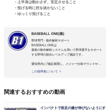
・上半身は動かさず、安定させること
・投げる時に肘を抜かないこと
・ゆっくり投げること
BASEBALL ONE(株)
野球専門・動作解析サポート
BASEBALL ONEは
最新の動作解析システムを用いて野球選手をサポート
する野球の総合レベルアップ施設です。
愛知県内に7施設展開し、メジャー仕様マウンドやト
レーニング施設も設置しています。
この指導者について
動作解析システムを用いて、小学生からプロ野球選手
まで累計9,000人以上の選手をサポート。
個人はもちろんのこと、中・高・大学のチームサポー
トも実施。
関連するおすすめの動画
インパクトで前足の膝が伸びないようにす