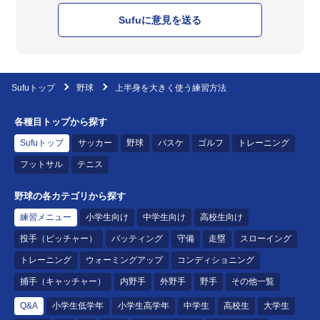
Sufuに意見を送る
Sufuトップ
野球
上半身を大きく使う練習方法
各種目トップから探す
Sufuトップ
サッカー
野球
バスケ
ゴルフ
トレーニング
フットサル
テニス
野球の各カテゴリから探す
練習メニュー
小学生向け
中学生向け
高校生向け
投手（ピッチャー）
バッティング
守備
走塁
スローイング
トレーニング
ウォーミングアップ
コンディショニング
捕手（キャッチャー）
内野手
外野手
野手
その他一覧
Q&A
小学生低学年
小学生高学年
中学生
高校生
大学生