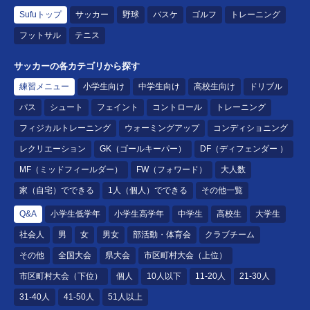
Sufuトップ
サッカー
野球
バスケ
ゴルフ
トレーニング
フットサル
テニス
サッカーの各カテゴリから探す
練習メニュー
小学生向け
中学生向け
高校生向け
ドリブル
パス
シュート
フェイント
コントロール
トレーニング
フィジカルトレーニング
ウォーミングアップ
コンディショニング
レクリエーション
GK（ゴールキーパー）
DF（ディフェンダー ）
MF（ミッドフィールダー）
FW（フォワード）
大人数
家（自宅）でできる
1人（個人）でできる
その他一覧
Q&A
小学生低学年
小学生高学年
中学生
高校生
大学生
社会人
男
女
男女
部活動・体育会
クラブチーム
その他
全国大会
県大会
市区町村大会（上位）
市区町村大会（下位）
個人
10人以下
11-20人
21-30人
31-40人
41-50人
51人以上