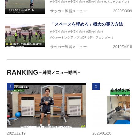
#小学生向け
#中学生向け
#高校生向け
#パス
#フェイント
サッカー練習メニュー
2020/03/09
「スペースを埋める」概念の導入方法
#小学生向け
#中学生向け
#高校生向け
#ウォーミングアップ
#DF（ディフェンダー ）
サッカー練習メニュー
2019/04/18
RANKING
－練習メニュー動画－
1
2
2025/12/19
2026/01/20