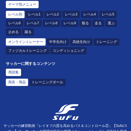
テーマ別メニュー
レベル別
レベル1
レベル2
レベル3
レベル4
レベル5
レベル6
レベル7
レベル8
レベル9
観る
走る
運ぶ
止める
蹴る
オンライントレーナー
中学生向け
高校生向け
トレーニング
フィジカルトレーニング
コンディショニング
サッカーに関するコンテンツ
用語集
用具・用品
トレーニングボール
サッカーの練習動画「レイオフの質を高めるパス＆コントロール②」【Sufu/ス