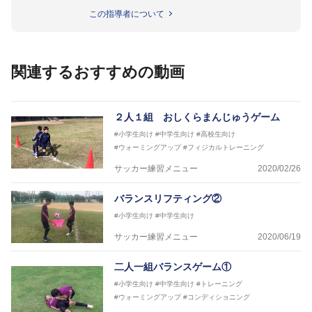
に寄与することを使命とし、活動しています。
この指導者について
また、サッカーを通じ、長期的な視座に立った育成環
境の充実と世界に通じる選手・指導者を輩出し、沖縄
県を代表するクラブとして人々に感動と喜びを与える
存在というビジョンを掲げています。
関連するおすすめの動画
http://granfortis-okinawa.com/
２人１組 おしくらまんじゅうゲーム
#小学生向け
#中学生向け
#高校生向け
#ウォーミングアップ
#フィジカルトレーニング
サッカー練習メニュー
2020/02/26
バランスリフティング②
#小学生向け
#中学生向け
サッカー練習メニュー
2020/06/19
二人一組バランスゲーム①
#小学生向け
#中学生向け
#トレーニング
#ウォーミングアップ
#コンディショニング