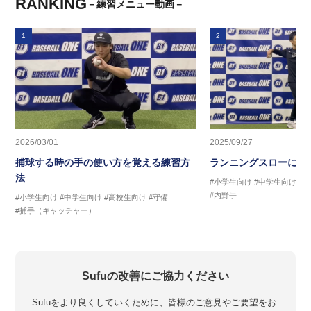
RANKING
－練習メニュー動画－
1
2
2026/03/01
2025/09/27
捕球する時の手の使い方を覚える練習方
ランニングスローに繋
法
#小学生向け
#中学生向け
#
#内野手
#小学生向け
#中学生向け
#高校生向け
#守備
#捕手（キャッチャー）
Sufuの改善にご協力ください
Sufuをより良くしていくために、皆様のご意見やご要望をお