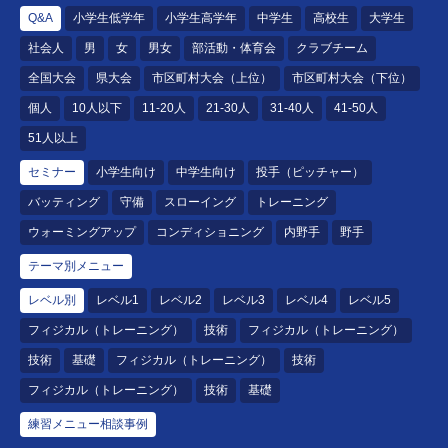
Q&A
小学生低学年
小学生高学年
中学生
高校生
大学生
社会人
男
女
男女
部活動・体育会
クラブチーム
全国大会
県大会
市区町村大会（上位）
市区町村大会（下位）
個人
10人以下
11-20人
21-30人
31-40人
41-50人
51人以上
セミナー
小学生向け
中学生向け
投手（ピッチャー）
バッティング
守備
スローイング
トレーニング
ウォーミングアップ
コンディショニング
内野手
野手
テーマ別メニュー
レベル別
レベル1
レベル2
レベル3
レベル4
レベル5
フィジカル（トレーニング）
技術
フィジカル（トレーニング）
技術
基礎
フィジカル（トレーニング）
技術
フィジカル（トレーニング）
技術
基礎
練習メニュー相談事例