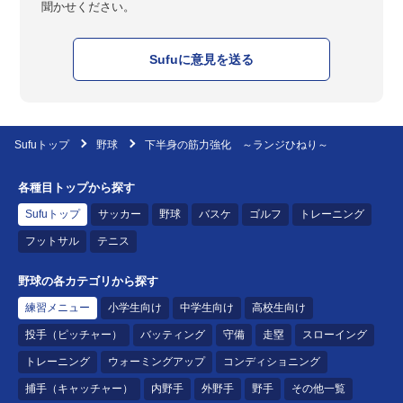
聞かせください。
Sufuに意見を送る
Sufuトップ
野球
下半身の筋力強化 ～ランジひねり～
各種目トップから探す
Sufuトップ
サッカー
野球
バスケ
ゴルフ
トレーニング
フットサル
テニス
野球の各カテゴリから探す
練習メニュー
小学生向け
中学生向け
高校生向け
投手（ピッチャー）
バッティング
守備
走塁
スローイング
トレーニング
ウォーミングアップ
コンディショニング
捕手（キャッチャー）
内野手
外野手
野手
その他一覧