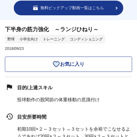
無料ピックアップ動画一覧はこちら
下半身の筋力強化 ～ランジひねり～
野球
小学生向け
トレーニング
コンディショニング
2018/09/23
お気に入り
目的/上達スキル
投球動作の股関節の体重移動の意識付け
目安所要時間
初期10回×２～３セット→３セットを余裕でこなせるよ
うであれば20回×２～３セット→30回×２～３セットと