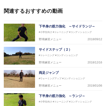
Twitter：https://twitter.com/DaiTsuruoka
Facebook：https://www.facebook.com/dai.tsuruoka.1
関連するおすすめの動画
102
下半身の筋力強化 ～サイドランジ～
#小学生向け
#トレーニング
#コンディショニング
野球練習メニュー
2018/09/12
サイドステップ（２）
#トレーニング
#コンディショニング
野球練習メニュー
2018/12/16
両足ジャンプ
#ウォーミングアップ
#コンディショニング
野球練習メニュー
2019/01/06
下半身の筋力強化 ～ランジ～
#小学生向け
#トレーニング
#コンディショニング