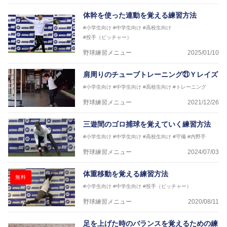
体幹を使った連動を覚える練習方法
#小学生向け
#中学生向け
#高校生向け
#投手（ピッチャー）
野球練習メニュー
2025/01/10
肩周りのチューブトレーニング㉑Ｙレイズ
#小学生向け
#中学生向け
#高校生向け
#トレーニング
野球練習メニュー
2021/12/26
三遊間のゴロ捕球を覚えていく練習方法
#小学生向け
#中学生向け
#高校生向け
#守備
#内野手
野球練習メニュー
2024/07/03
体重移動を覚える練習方法
無料
#小学生向け
#中学生向け
#投手（ピッチャー）
野球練習メニュー
2020/08/11
足を上げた時のバランスを覚えるための練