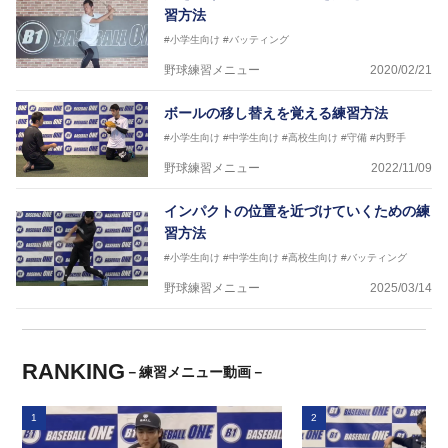
習方法
#小学生向け
#バッティング
野球練習メニュー
2020/02/21
ボールの移し替えを覚える練習方法
#小学生向け
#中学生向け
#高校生向け
#守備
#内野手
野球練習メニュー
2022/11/09
インパクトの位置を近づけていくための練
習方法
#小学生向け
#中学生向け
#高校生向け
#バッティング
野球練習メニュー
2025/03/14
RANKING
－練習メニュー動画－
1
2