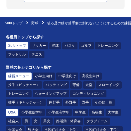
Sufuトップ
野球
後ろ足の膝が捕手側に割れないようにするための練
各種目トップから探す
Sufuトップ
サッカー
野球
バスケ
ゴルフ
トレーニング
フットサル
テニス
野球の各カテゴリから探す
練習メニュー
小学生向け
中学生向け
高校生向け
投手（ピッチャー）
バッティング
守備
走塁
スローイング
トレーニング
ウォーミングアップ
コンディショニング
捕手（キャッチャー）
内野手
外野手
野手
その他一覧
Q&A
小学生低学年
小学生高学年
中学生
高校生
大学生
社会人
男
女
男女
部活動・体育会
クラブチーム
全国大会
県大会
市区町村大会（上位）
市区町村大会（下位）