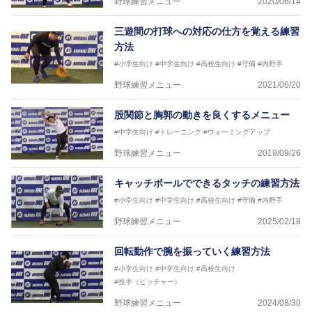
野球練習メニュー
2020/06/14
三遊間の打球への対応の仕方を覚える練習
方法
#小学生向け
#中学生向け
#高校生向け
#守備
#内野手
野球練習メニュー
2021/06/20
股関節と胸郭の動きを良くするメニュー
#中学生向け
#トレーニング
#ウォーミングアップ
野球練習メニュー
2019/09/26
キャッチボールでできるタッチの練習方法
#小学生向け
#中学生向け
#高校生向け
#守備
#内野手
野球練習メニュー
2025/02/18
回転動作で腕を振っていく練習方法
#小学生向け
#中学生向け
#高校生向け
#投手（ピッチャー）
野球練習メニュー
2024/08/30