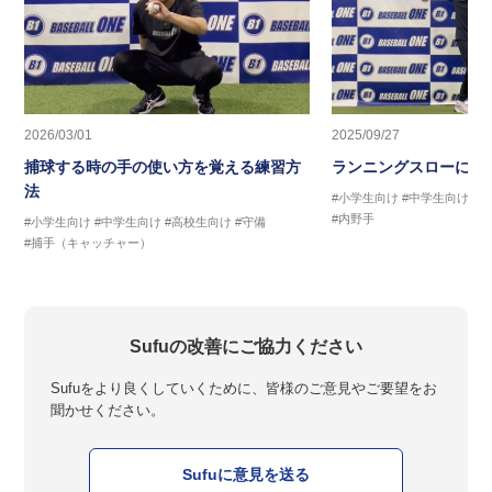
2026/03/01
2025/09/27
捕球する時の手の使い方を覚える練習方
ランニングスローに繋
法
#小学生向け
#中学生向け
#
#内野手
#小学生向け
#中学生向け
#高校生向け
#守備
#捕手（キャッチャー）
Sufuの改善にご協力ください
Sufuをより良くしていくために、皆様のご意見やご要望をお
聞かせください。
Sufuに意見を送る