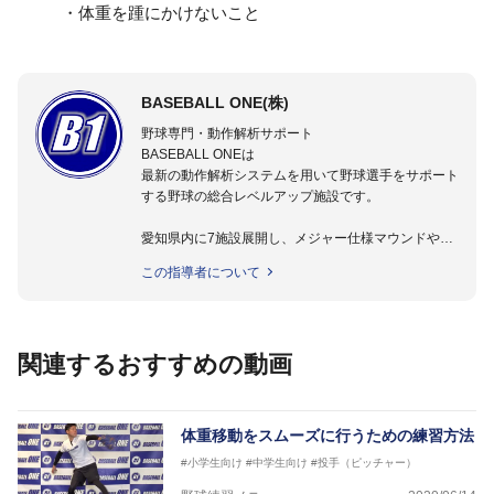
・体重を踵にかけないこと
BASEBALL ONE(株)
野球専門・動作解析サポート
BASEBALL ONEは
最新の動作解析システムを用いて野球選手をサポート
する野球の総合レベルアップ施設です。
愛知県内に7施設展開し、メジャー仕様マウンドやト
レーニング施設も設置しています。
この指導者について
動作解析システムを用いて、小学生からプロ野球選手
まで累計9,000人以上の選手をサポート。
個人はもちろんのこと、中・高・大学のチームサポー
トも実施。
関連するおすすめの動画
体重移動をスムーズに行うための練習方法
#小学生向け
#中学生向け
#投手（ピッチャー）