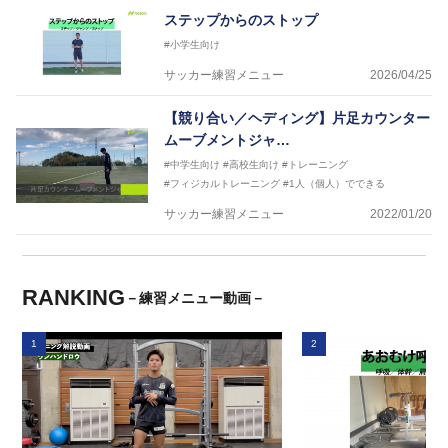
ステップからのストップ
#小学生向け
サッカー練習メニュー
2026/04/25
【競り合い／ヘディング】片足カウンター
ムーブメントジャ…
#中学生向け
#高校生向け
#トレーニング
#フィジカルトレーニング
#1人（個人）でできる
サッカー練習メニュー
2022/01/20
RANKING
－練習メニュー動画－
1
2