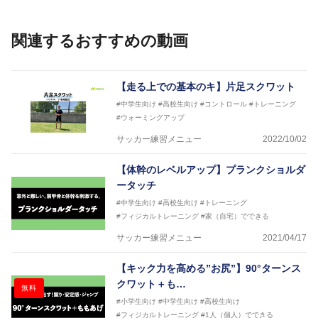
して４度のオリンピックに帯同しており、U-17ワー
ルドカップへの帯同実績もある。
また現在までにU-19サッカー日本代表、Jリーグ、各
関連するおすすめの動画
世代のサッカーを中心に、WJBL、社会人ラグビー、
ソフトボール、モトクロス、卓球、陸上、アーティス
トなど様々な競技や分野にアスレティックトレーナー
を派遣している。
【走る上での基本のキ】片足スクワット
さらには講演会やセミナー、専門学校などの教育機関
#中学生向け
#高校生向け
#コントロール
#トレーニング
に講師を派遣するなど後進育成にも力を入れている。
#ウォーミングアップ
「一人一人の健康な人生をサポートする」を企業理念
として掲げ、世の中の人々の『健康』をあらゆる方向
サッカー練習メニュー
2022/10/02
からサポートし、一人一人の「楽しく、豊かに、生き
生きと」生きる、そんな『健康な人生』をサポートし
【体幹のレベルアップ】プランクショルダ
ている。
ータッチ
#中学生向け
#高校生向け
#トレーニング
#フィジカルトレーニング
#家（自宅）でできる
サッカー練習メニュー
2021/04/17
【キック力を高める”お尻”】90°ターンス
クワット＋も…
無料
#小学生向け
#中学生向け
#高校生向け
#フィジカルトレーニング
#1人（個人）でできる