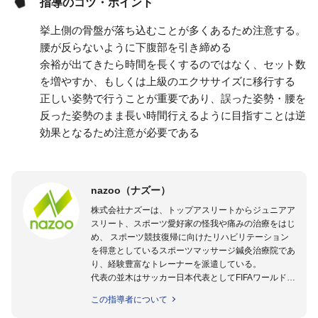
指導のコツ・ポイント
挙上側の骨盤が落ち込むことが多くあるため注意する。
腰が反らないように下腹部を引き締める
余裕が出てきたら時間を長くするのではなく、セット数
を増やすか、もしくは上級のエクササイズに移行する
正しい姿勢で行うことが重要であり、誤った姿勢・腰を
反った姿勢のまま長い時間行えるように目指すことは逆
効果となるため注意が必要である
nazoo（ナズー）
株式会社ナズーは、トップアスリートからジュニアア
スリート、スポーツ愛好家の怪我や痛みの治療をはじ
め、 スポーツ競技復帰に向けたリハビリテーション
を得意としているスポーツマッサージ鍼灸治療院であ
り、経験豊富なトレーナーを派遣している。
代表の並木はサッカー日本代表としてFIFAワールドカ
ップフランス大会、日韓大会、ドイツ大会に帯同。そ
この指導者について
のほかU-23日本代表のアスレティックトレーナーと