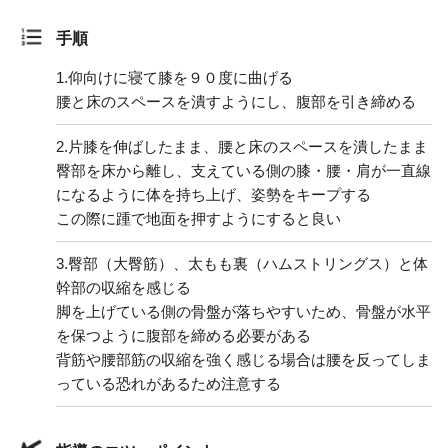
手順
1.
仰向けに寝て膝を９０度に曲げる
腰と床のスペースを潰すようにし、腹部を引き締める
2.
片膝を伸ばしたまま、腰と床のスペースを潰したまま
臀部を床から離し、支えている側の膝・腰・肩が一直線
になるように体を持ち上げ、姿勢をキープする
この際に踵で地面を押すようにすると良い
3.
臀部（大臀筋）、太もも裏（ハムストリングス）と体
幹部の収縮を感じる
脚を上げている側の骨盤が落ちやすいため、骨盤が水平
を保つように腹部を締める必要がある
背筋や腰部筋の収縮を強く感じる場合は腰を反ってしま
っている恐れがあるため注意する