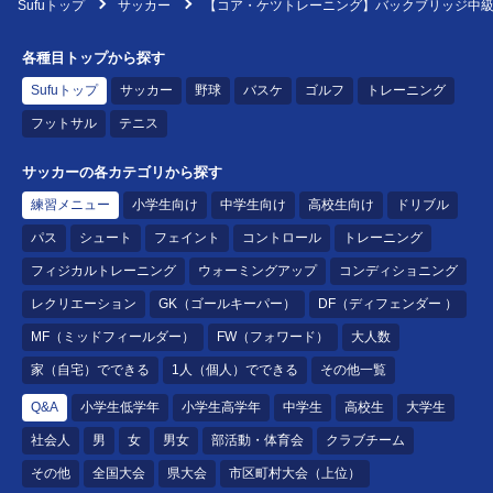
Sufuトップ
サッカー
【コア・ケツトレーニング】バックブリッジ中級
各種目トップから探す
Sufuトップ
サッカー
野球
バスケ
ゴルフ
トレーニング
フットサル
テニス
サッカーの各カテゴリから探す
練習メニュー
小学生向け
中学生向け
高校生向け
ドリブル
パス
シュート
フェイント
コントロール
トレーニング
フィジカルトレーニング
ウォーミングアップ
コンディショニング
レクリエーション
GK（ゴールキーパー）
DF（ディフェンダー ）
MF（ミッドフィールダー）
FW（フォワード）
大人数
家（自宅）でできる
1人（個人）でできる
その他一覧
Q&A
小学生低学年
小学生高学年
中学生
高校生
大学生
社会人
男
女
男女
部活動・体育会
クラブチーム
その他
全国大会
県大会
市区町村大会（上位）