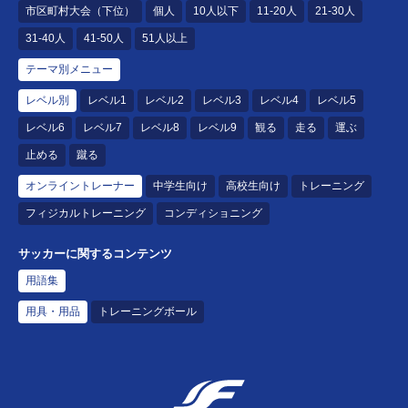
市区町村大会（下位）
個人
10人以下
11-20人
21-30人
31-40人
41-50人
51人以上
テーマ別メニュー
レベル別
レベル1
レベル2
レベル3
レベル4
レベル5
レベル6
レベル7
レベル8
レベル9
観る
走る
運ぶ
止める
蹴る
オンライントレーナー
中学生向け
高校生向け
トレーニング
フィジカルトレーニング
コンディショニング
サッカーに関するコンテンツ
用語集
用具・用品
トレーニングボール