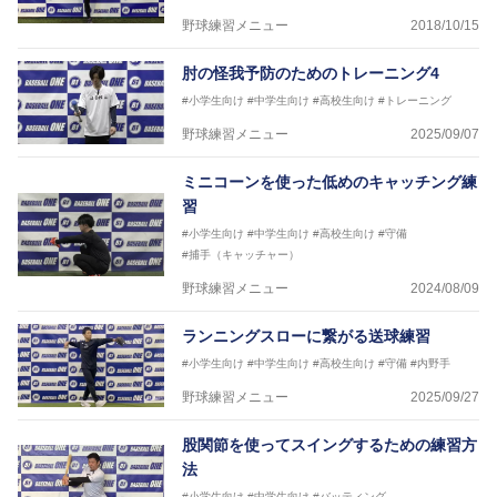
野球練習メニュー
2018/10/15
肘の怪我予防のためのトレーニング4
#小学生向け
#中学生向け
#高校生向け
#トレーニング
野球練習メニュー
2025/09/07
ミニコーンを使った低めのキャッチング練
習
#小学生向け
#中学生向け
#高校生向け
#守備
#捕手（キャッチャー）
野球練習メニュー
2024/08/09
ランニングスローに繋がる送球練習
#小学生向け
#中学生向け
#高校生向け
#守備
#内野手
野球練習メニュー
2025/09/27
股関節を使ってスイングするための練習方
法
#小学生向け
#中学生向け
#バッティング