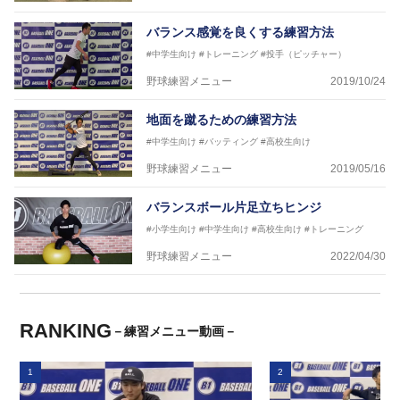
バランス感覚を良くする練習方法
#中学生向け
#トレーニング
#投手（ピッチャー）
野球練習メニュー
2019/10/24
地面を蹴るための練習方法
#中学生向け
#バッティング
#高校生向け
野球練習メニュー
2019/05/16
バランスボール片足立ちヒンジ
#小学生向け
#中学生向け
#高校生向け
#トレーニング
野球練習メニュー
2022/04/30
RANKING
－練習メニュー動画－
1
2