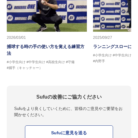
2026/03/01
2025/09/27
捕球する時の手の使い方を覚える練習方
ランニングスローに繋
法
#小学生向け
#中学生向け
#
#内野手
#小学生向け
#中学生向け
#高校生向け
#守備
#捕手（キャッチャー）
Sufuの改善にご協力ください
Sufuをより良くしていくために、皆様のご意見やご要望をお
聞かせください。
Sufuに意見を送る