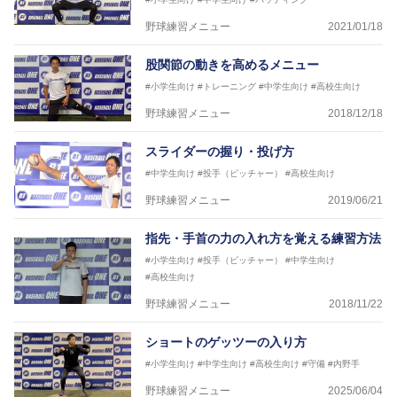
野球練習メニュー
2021/01/18
股関節の動きを高めるメニュー
#小学生向け
#トレーニング
#中学生向け
#高校生向け
野球練習メニュー
2018/12/18
スライダーの握り・投げ方
#中学生向け
#投手（ピッチャー）
#高校生向け
野球練習メニュー
2019/06/21
指先・手首の力の入れ方を覚える練習方法
#小学生向け
#投手（ピッチャー）
#中学生向け
#高校生向け
野球練習メニュー
2018/11/22
ショートのゲッツーの入り方
#小学生向け
#中学生向け
#高校生向け
#守備
#内野手
野球練習メニュー
2025/06/04