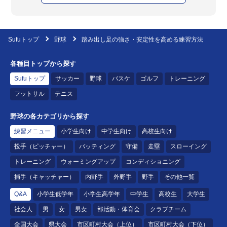
Sufuトップ
野球
踏み出し足の強さ・安定性を高める練習方法
各種目トップから探す
Sufuトップ
サッカー
野球
バスケ
ゴルフ
トレーニング
フットサル
テニス
野球の各カテゴリから探す
練習メニュー
小学生向け
中学生向け
高校生向け
投手（ピッチャー）
バッティング
守備
走塁
スローイング
トレーニング
ウォーミングアップ
コンディショニング
捕手（キャッチャー）
内野手
外野手
野手
その他一覧
Q&A
小学生低学年
小学生高学年
中学生
高校生
大学生
社会人
男
女
男女
部活動・体育会
クラブチーム
全国大会
県大会
市区町村大会（上位）
市区町村大会（下位）