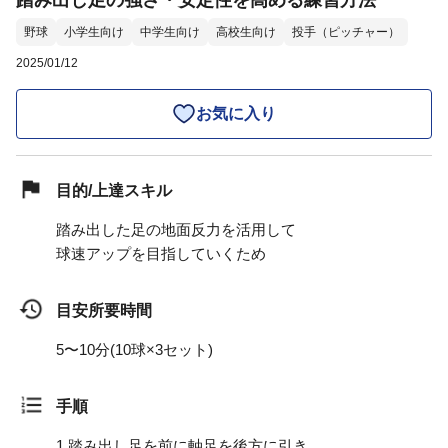
踏み出し足の強さ・安定性を高める練習方法
野球
小学生向け
中学生向け
高校生向け
投手（ピッチャー）
2025/01/12
お気に入り
目的/上達スキル
踏み出した足の地面反力を活用して
球速アップを目指していくため
目安所要時間
5〜10分(10球×3セット)
手順
1.
踏み出し足を前に軸足を後方に引き