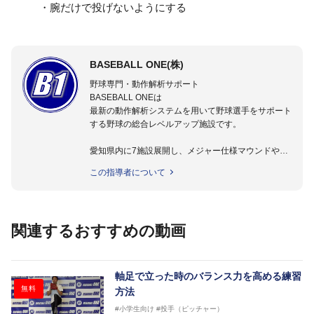
・腕だけで投げないようにする
BASEBALL ONE(株)
野球専門・動作解析サポート
BASEBALL ONEは
最新の動作解析システムを用いて野球選手をサポート
する野球の総合レベルアップ施設です。
愛知県内に7施設展開し、メジャー仕様マウンドやト
レーニング施設も設置しています。
この指導者について
動作解析システムを用いて、小学生からプロ野球選手
まで累計9,000人以上の選手をサポート。
個人はもちろんのこと、中・高・大学のチームサポー
トも実施。
関連するおすすめの動画
軸足で立った時のバランス力を高める練習
無料
方法
#小学生向け
#投手（ピッチャー）