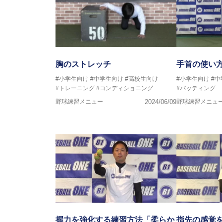
胸のストレッチ
手首の使い
#小学生向け
#中学生向け
#高校生向け
#小学生向け
#
#トレーニング
#コンディショニング
#バッティング
野球練習メニュー
2024/06/09
野球練習メニュ
握力を強化する練習方法「柔らか
指先の感覚