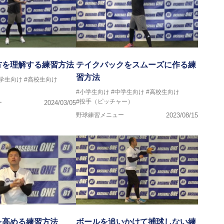
方を理解する練習方法
テイクバックをスムーズに作る練
習方法
中学生向け
#高校生向け
#小学生向け
#中学生向け
#高校生向け
#投手（ピッチャー）
ー
2024/03/05
野球練習メニュー
2023/08/15
を高める練習方法
ボールを追いかけて捕球しない練