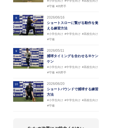
#小学生向け
#中学生向け
#高校生向け
#守備
#内野手
2026/06/16
8
ショートスローに繋がる動作を覚
える練習方法
#小学生向け
#中学生向け
#高校生向け
#守備
2026/05/11
9
捕球タイミングを合わせる※ケン
ケン
#小学生向け
#中学生向け
#高校生向け
#守備
#内野手
2026/06/20
10
ショートバウンドで捕球する練習
方法
#小学生向け
#中学生向け
#高校生向け
#守備