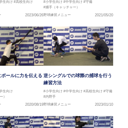
中学生向け
#高校生向け
#小学生向け
#中学生向け
#守備
#捕手（キャッチャー）
ー
2023/06/26
野球練習メニュー
2021/05/20
にボールに力を伝える
逆シングルでの球際の捕球を行う
練習方法
中学生向け
#小学生向け
#中学生向け
#高校生向け
#守備
ー）
#内野手
ー
2020/08/19
野球練習メニュー
2023/01/10