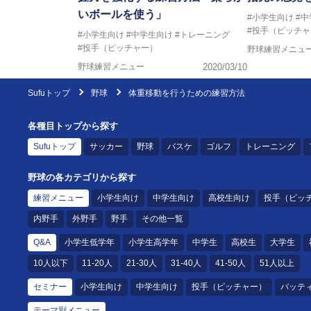
いボールを使う」
#小学生向け
#
#投手（ピッチャ
#小学生向け
#中学生向け
#トレーニング
#投手（ピッチャー）
野球練習メニュ
野球練習メニュー
2020/03/10
Sufuトップ
野球
体重移動を行うための練習方法
各種目トップから探す
Sufuトップ
サッカー
野球
バスケ
ゴルフ
トレーニング
野球の各カテゴリから探す
練習メニュー
小学生向け
中学生向け
高校生向け
投手（ピッ
内野手
外野手
野手
その他一覧
Q&A
小学生低学年
小学生高学年
中学生
高校生
大学生
10人以下
11-20人
21-30人
31-40人
41-50人
51人以上
セミナー
小学生向け
中学生向け
投手（ピッチャー）
バッテ
テーマ別メニュー