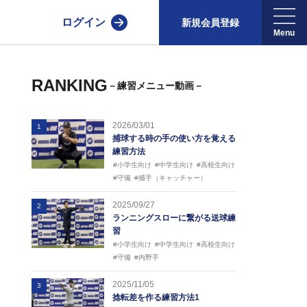
ログイン
新規会員登録
RANKING
－練習メニュー動画－
2026/03/01
1
捕球する時の手の使い方を覚える
練習方法
#小学生向け
#中学生向け
#高校生向け
#守備
#捕手（キャッチャー）
2025/09/27
2
ランニングスローに繋がる送球練
習
#小学生向け
#中学生向け
#高校生向け
#守備
#内野手
2025/11/05
3
捻転差を作る練習方法1