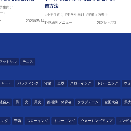
習方法
中学生向け
ー）
#小学生向け
#中学生向け
#守備
#内野手
ー
2020/05/14
野球練習メニュー
2021/02/20
フットサル
テニス
チャー）
バッティング
守備
走塁
スローイング
トレーニング
ウォ
社会人
男
女
男女
部活動・体育会
クラブチーム
全国大会
県
ィング
守備
スローイング
トレーニング
ウォーミングアップ
コンデ