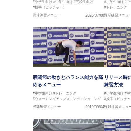
#小学生向け
#中学生向け
#高校生向け
#小学生向け
#
#投手（ピッチャー）
#トレーニング
野球練習メニュー
2026/07/08
野球練習メニュ
股関節の動きとバランス能力を高
リリース時
めるメニュー
練習方法
#中学生向け
#トレーニング
#小学生向け
#
#ウォーミングアップ
#コンディショニング
#投手（ピッチャ
野球練習メニュー
2019/09/04
野球練習メニュ