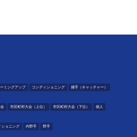
ーミングアップ
コンディショニング
捕手（キャッチャー）
大会
市区町村大会（上位）
市区町村大会（下位）
個人
ィショニング
内野手
野手