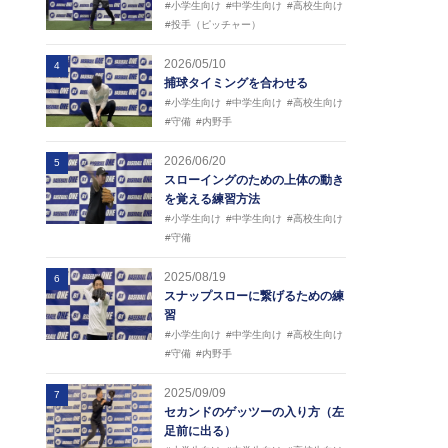
#小学生向け
#中学生向け
#高校生向け
#投手（ピッチャー）
2026/05/10
4
捕球タイミングを合わせる
#小学生向け
#中学生向け
#高校生向け
#守備
#内野手
2026/06/20
5
スローイングのための上体の動き
を覚える練習方法
#小学生向け
#中学生向け
#高校生向け
#守備
2025/08/19
6
スナップスローに繋げるための練
習
#小学生向け
#中学生向け
#高校生向け
#守備
#内野手
2025/09/09
7
セカンドのゲッツーの入り方（左
足前に出る）