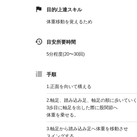
目的/上達スキル
体重移動を覚えるため
目安所要時間
5分程度(20〜30回)
手順
1.
正面を向いて構える
2.
軸足、踏み込み足、軸足の順に歩いてい
3歩目に軸足を出した際に股関節へ
体重を乗せる。
3.
軸足から踏み込み足へ体重を移動させ
スイングする