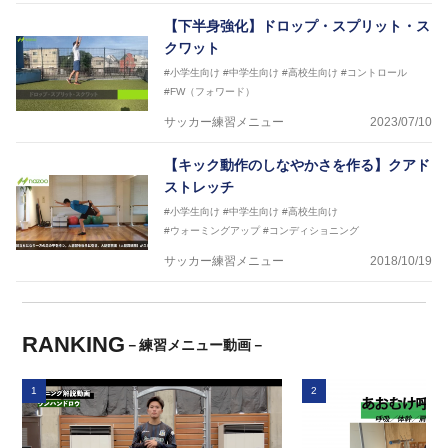
【下半身強化】ドロップ・スプリット・ス
クワット
#小学生向け
#中学生向け
#高校生向け
#コントロール
#FW（フォワード）
サッカー練習メニュー
2023/07/10
【キック動作のしなやかさを作る】クアド
ストレッチ
#小学生向け
#中学生向け
#高校生向け
#ウォーミングアップ
#コンディショニング
サッカー練習メニュー
2018/10/19
RANKING
－練習メニュー動画－
1
2