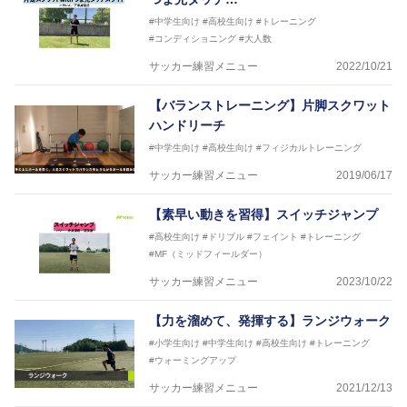
#中学生向け
#高校生向け
#トレーニング
#コンディショニング
#大人数
サッカー練習メニュー
2022/10/21
【バランストレーニング】片脚スクワット
ハンドリーチ
#中学生向け
#高校生向け
#フィジカルトレーニング
サッカー練習メニュー
2019/06/17
【素早い動きを習得】スイッチジャンプ
#高校生向け
#ドリブル
#フェイント
#トレーニング
#MF（ミッドフィールダー）
サッカー練習メニュー
2023/10/22
【力を溜めて、発揮する】ランジウォーク
#小学生向け
#中学生向け
#高校生向け
#トレーニング
#ウォーミングアップ
サッカー練習メニュー
2021/12/13