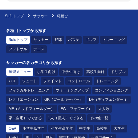
Sufuトップ
サッカー
縄跳び
各種目トップから探す
Sufuトップ
サッカー
野球
バスケ
ゴルフ
トレーニング
フットサル
テニス
サッカーの各カテゴリから探す
練習メニュー
小学生向け
中学生向け
高校生向け
ドリブル
パス
シュート
フェイント
コントロール
トレーニング
フィジカルトレーニング
ウォーミングアップ
コンディショニング
レクリエーション
GK（ゴールキーパー）
DF（ディフェンダー ）
MF（ミッドフィールダー）
FW（フォワード）
大人数
家（自宅）でできる
1人（個人）でできる
その他一覧
Q&A
小学生低学年
小学生高学年
中学生
高校生
大学生
社会人
男
女
男女
部活動・体育会
クラブチーム