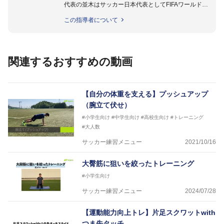
代表の並木はサッカー日本代表としてFIFAワールドカ
ップフランス大会、日韓大会、ドイツ大会に帯同。そ
この指導者について
のほかU-23日本代表のアスレティックトレーナーと
して４度のオリンピックに帯同しており、U-17ワー
ルドカップへの帯同実績もある。
また現在までにU-19サッカー日本代表、Jリーグ、各
関連するおすすめの動画
世代のサッカーを中心に、WJBL、社会人ラグビー、
ソフトボール、モトクロス、卓球、陸上、アーティス
トなど様々な競技や分野にアスレティックトレーナー
を派遣している。
【自分の体重を支える】プッシュアップ
さらには講演会やセミナー、専門学校などの教育機関
（腕立て伏せ）
に講師を派遣するなど後進育成にも力を入れている。
#小学生向け
#中学生向け
#高校生向け
#トレーニング
「一人一人の健康な人生をサポートする」を企業理念
#大人数
として掲げ、世の中の人々の『健康』をあらゆる方向
からサポートし、一人一人の「楽しく、豊かに、生き
サッカー練習メニュー
2021/10/16
生きと」生きる、そんな『健康な人生』をサポートし
ている。
大臀筋に狙いを絞ったトレーニング
#小学生向け
サッカー練習メニュー
2024/07/28
【運動能力向上トレ】片足スクワットwith
つま先タッチ…