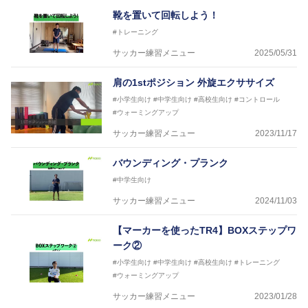
靴を置いて回転しよう！
#トレーニング
サッカー練習メニュー
2025/05/31
肩の1stポジション 外旋エクササイズ
#小学生向け
#中学生向け
#高校生向け
#コントロール
#ウォーミングアップ
サッカー練習メニュー
2023/11/17
バウンディング・プランク
#中学生向け
サッカー練習メニュー
2024/11/03
【マーカーを使ったTR4】BOXステップワ
ーク②
#小学生向け
#中学生向け
#高校生向け
#トレーニング
#ウォーミングアップ
サッカー練習メニュー
2023/01/28