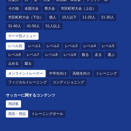
その他
全国大会
県大会
市区町村大会（上位）
市区町村大会（下位）
個人
10人以下
11-20人
21-30人
31-40人
41-50人
51人以上
テーマ別メニュー
レベル別
レベル1
レベル2
レベル3
レベル4
レベル5
レベル6
レベル7
レベル8
レベル9
観る
走る
運ぶ
止める
蹴る
オンライントレーナー
中学生向け
高校生向け
トレーニング
フィジカルトレーニング
コンディショニング
サッカーに関するコンテンツ
用語集
用具・用品
トレーニングボール