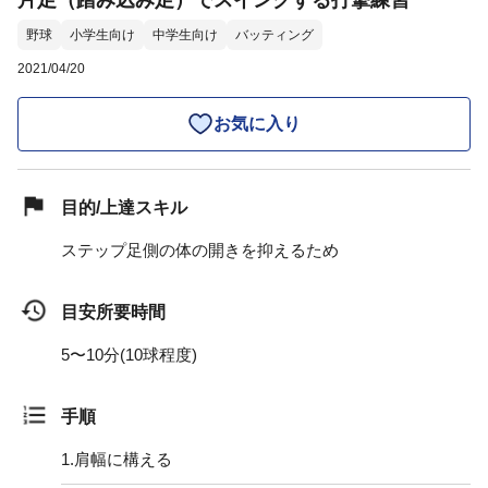
片足（踏み込み足）でスイングする打撃練習
野球
小学生向け
中学生向け
バッティング
2021/04/20
お気に入り
目的/上達スキル
ステップ足側の体の開きを抑えるため
目安所要時間
5〜10分(10球程度)
手順
1.
肩幅に構える