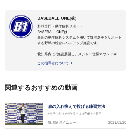
BASEBALL ONE(株)
野球専門・動作解析サポート
BASEBALL ONEは
最新の動作解析システムを用いて野球選手をサポート
する野球の総合レベルアップ施設です。
愛知県内に7施設展開し、メジャー仕様マウンドやト
レーニング施設も設置しています。
この指導者について
動作解析システムを用いて、小学生からプロ野球選手
まで累計9,000人以上の選手をサポート。
個人はもちろんのこと、中・高・大学のチームサポー
トも実施。
関連するおすすめの動画
肩の入れ換えで投げる練習方法
#小学生向け
#中学生向け
#守備
#内野手
野球練習メニュー
2021/02/20