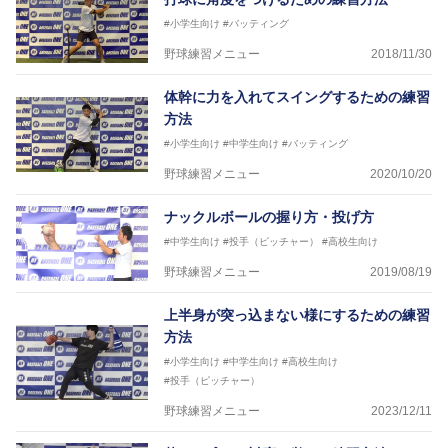
#小学生向け
#バッティング
野球練習メニュー
2018/11/30
体幹に力を入れてスイングするための練習
方法
#小学生向け
#中学生向け
#バッティング
野球練習メニュー
2020/10/20
ナックルボールの握り方・投げ方
#中学生向け
#投手（ピッチャー）
#高校生向け
野球練習メニュー
2019/08/19
上半身が突っ込まない様にするための練習
方法
#小学生向け
#中学生向け
#高校生向け
#投手（ピッチャー）
野球練習メニュー
2023/12/11