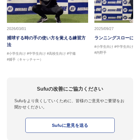
2026/03/01
2025/09/27
捕球する時の手の使い方を覚える練習方
ランニングスローに繋
法
#小学生向け
#中学生向け
#
#内野手
#小学生向け
#中学生向け
#高校生向け
#守備
#捕手（キャッチャー）
Sufuの改善にご協力ください
Sufuをより良くしていくために、皆様のご意見やご要望をお
聞かせください。
Sufuに意見を送る