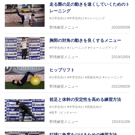
走る際の足の動きを速くしていくためのト
レーニング
#小学生向け
#中学生向け
#トレーニング
野球練習メニュー
2020/05/08
胸郭の対角の動きを良くするメニュー
#中学生向け
#トレーニング
#ウォーミングアップ
野球練習メニュー
2019/10/04
ヒップリフト
#小学生向け
#中学生向け
#高校生向け
#トレーニング
野球練習メニュー
2022/09/26
前足と体幹の安定性を高める練習方法
#小学生向け
#中学生向け
#高校生向け
#投手（ピッチャー）
野球練習メニュー
2024/11/06
打球に角度をつけるための練習方法