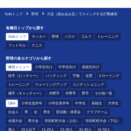
Sufuトップ
野球
片足（踏み込み足）でスイングする打撃練習
各種目トップから探す
Sufuトップ
サッカー
野球
バスケ
ゴルフ
トレーニング
フットサル
テニス
野球の各カテゴリから探す
練習メニュー
小学生向け
中学生向け
高校生向け
投手（ピッチャー）
バッティング
守備
走塁
スローイング
トレーニング
ウォーミングアップ
コンディショニング
捕手（キャッチャー）
内野手
外野手
野手
その他一覧
Q&A
小学生低学年
小学生高学年
中学生
高校生
大学生
社会人
男
女
男女
部活動・体育会
クラブチーム
全国大会
県大会
市区町村大会（上位）
市区町村大会（下位）
個人
10人以下
11-20人
21-30人
31-40人
41-50人