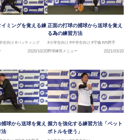
タイミングを覚える練
正面の打球の捕球から送球を覚え
る為の練習方法
中学生向け
#バッティング
#小学生向け
#中学生向け
#守備
#内野手
ー
2020/10/20
野球練習メニュー
2021/03/20
の捕球から送球を覚え
握力を強化する練習方法「ペット
方法
ボトルを使う」