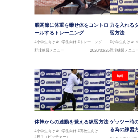
股関節に体重を乗せ体をコントロ
力を入れる
ールするトレーニング
習方法
#小学生向け
#中学生向け
#トレーニング
#小学生向け
#
野球練習メニュー
2020/03/26
野球練習メニュ
無料
体幹からの連動を覚える練習方法
ゲッツー時
る為の練習
#小学生向け
#中学生向け
#高校生向け
#投手（ピッチャー）