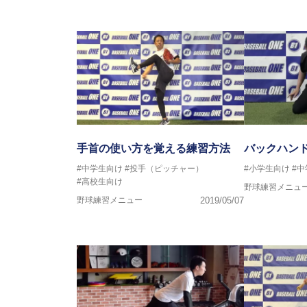
手首の使い方を覚える練習方法
バックハン
#中学生向け
#投手（ピッチャー）
#小学生向け
#
#高校生向け
野球練習メニュ
野球練習メニュー
2019/05/07