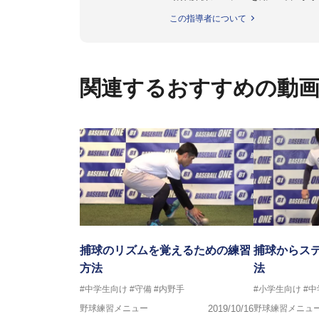
個人はもちろんのこと、中・高・
この指導者について
関連するおすすめの動
捕球のリズムを覚えるための練習
捕球からス
方法
法
#中学生向け
#守備
#内野手
#小学生向け
#
野球練習メニュー
2019/10/16
野球練習メニュ