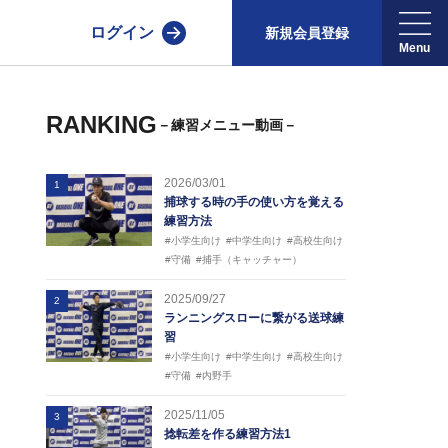
ログイン
新規会員登録
RANKING
－練習メニュー動画－
2026/03/01
1
捕球する時の手の使い方を覚える
練習方法
#小学生向け
#中学生向け
#高校生向け
#守備
#捕手（キャッチャー）
2025/09/27
2
ランニングスローに繋がる送球練
習
#小学生向け
#中学生向け
#高校生向け
#守備
#内野手
2025/11/05
3
捻転差を作る練習方法1