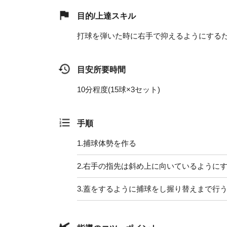
目的/上達スキル
打球を弾いた時に右手で抑えるようにする
目安所要時間
10分程度(15球×3セット)
手順
1.
捕球体勢を作る
2.
右手の指先は斜め上に向いているように
3.
蓋をするように捕球をし握り替えまで行