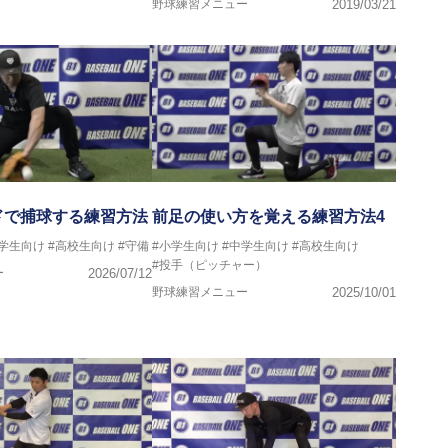
野球練習メニュー
2019/03/21
ドで捕球する練習方法
前足の使い方を覚える練習方法4
中学生向け
#高校生向け
#守備
#小学生向け
#中学生向け
#高校生向け
#投手（ピッチャー）
ー
2026/07/12
野球練習メニュー
2025/10/01