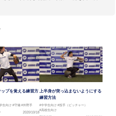
大学のチームサポートも実施。
画
テップを覚える練習方
上半身が突っ込まないようにする
練習方法
中学生向け
#守備
#外野手
#中学生向け
#投手（ピッチャー）
#高校生向け
ー
2020/10/18