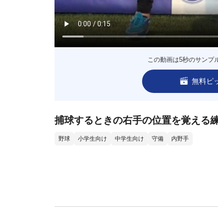
この動画は5秒のサンプ
無料ピ
捕球するときの右手の位置を覚える
野球
小学生向け
中学生向け
守備
内野手