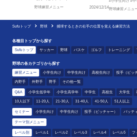
#小学生向け
#
野球練習メニュー
2024/12/14
野球練習メニュ
Sufuトップ
野球
捕球するときの右手の位置を覚える練習方法
各種目トップから探す
Sufuトップ
サッカー
野球
バスケ
ゴルフ
トレーニング
野球の各カテゴリから探す
練習メニュー
小学生向け
中学生向け
高校生向け
投手（ピッ
内野手
外野手
野手
その他一覧
Q&A
小学生低学年
小学生高学年
中学生
高校生
大学生
10人以下
11-20人
21-30人
31-40人
41-50人
51人以上
セミナー
小学生向け
中学生向け
投手（ピッチャー）
バッテ
テーマ別メニュー
レベル別
レベル1
レベル2
レベル3
レベル4
レベル5
フ