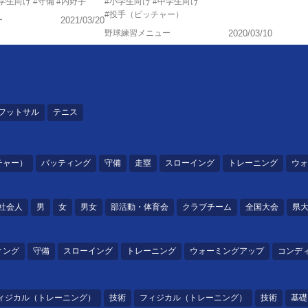
中学生向け
#守備
#内野手
#小学生向け
#中学生向け
#投手（ピッチャー）
ー
2021/03/20
野球練習メニュー
2020/03/10
フットサル
テニス
チャー）
バッティング
守備
走塁
スローイング
トレーニング
ウォ
社会人
男
女
男女
部活動・体育会
クラブチーム
全国大会
県
ィング
守備
スローイング
トレーニング
ウォーミングアップ
コンデ
ィジカル（トレーニング）
技術
フィジカル（トレーニング）
技術
基礎