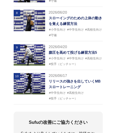
#守備
2026/06/20
8
スローイングのための上体の動き
を覚える練習方法
#小学生向け
#中学生向け
#高校生向け
#守備
2026/04/20
9
腹圧を高めて投げる練習方法5
#小学生向け
#中学生向け
#高校生向け
#投手（ピッチャー）
2026/06/17
10
リリースの強さを出していくMB
スロートレーニング
#中学生向け
#高校生向け
#投手（ピッチャー）
Sufuの改善にご協力ください