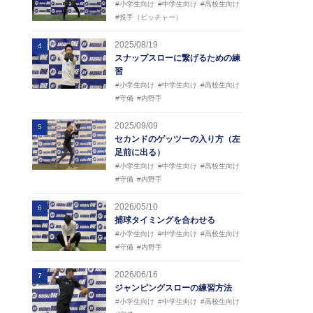
#小学生向け
#中学生向け
#高校生向け
#投手（ピッチャー）
2025/08/19
4
スナップスローに繋げるための練
習
#小学生向け
#中学生向け
#高校生向け
#守備
#内野手
2025/09/09
5
セカンドのゲッツーの入り方（左
足前に出る）
#小学生向け
#中学生向け
#高校生向け
#守備
#内野手
2026/05/10
6
捕球タイミングを合わせる
#小学生向け
#中学生向け
#高校生向け
#守備
#内野手
2026/06/16
7
ジャンピングスローの練習方法
#小学生向け
#中学生向け
#高校生向け