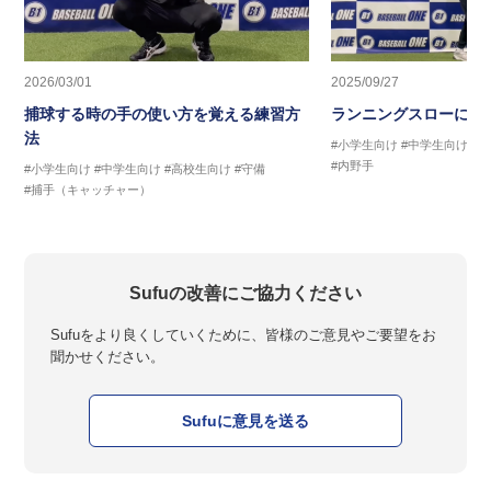
2026/03/01
2025/09/27
捕球する時の手の使い方を覚える練習方
ランニングスローに繋
法
#小学生向け
#中学生向け
#
#内野手
#小学生向け
#中学生向け
#高校生向け
#守備
#捕手（キャッチャー）
Sufuの改善にご協力ください
Sufuをより良くしていくために、皆様のご意見やご要望をお
聞かせください。
Sufuに意見を送る