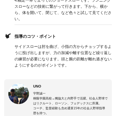
4.
軸足一本で立ってのショートスローです。ランニング
スローなどの技術に繋がって行きます。下から、横か
ら、体を開いて、閉じて、など色々と試して見てくださ
い。
指導のコツ・ポイント
サイドスローは肘を曲げ、小指の方からチョップするよ
うに投げ出しますが、力の加減や離す位置など繰り返し
の練習が必要になります。頭と腕の距離が離れ過ぎない
ようにするのがポイントです。
UNO
宇野誠一
桐蔭学園高校→獨協大と内野手で活躍。社会人野球で
はリクルート、ローソン、フェデックスに所属。
コーチ、監督経験も含め通算15年の社会人野球指導
歴を持つ。