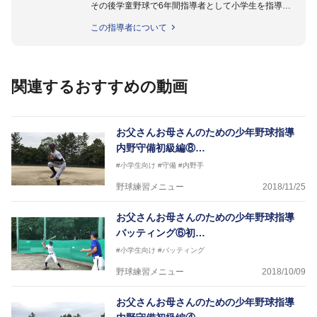
その後学童野球で6年間指導者として小学生を指導。
4年生から野球を始めた次男、三男を侍JAPANアンダ
この指導者について
ー12代表に育てた（2014、18）
現在は中学硬式チームの監督を務める。
この動画モデルは2018侍JAPANアンダー12代表（ア
関連するおすすめの動画
ジア選手権ベストナイン）の宇野真仁朗くん。
お父さんお母さんのための少年野球指導
内野守備初級編⑧…
#小学生向け
#守備
#内野手
野球練習メニュー
2018/11/25
お父さんお母さんのための少年野球指導
バッティング⑥初…
#小学生向け
#バッティング
野球練習メニュー
2018/10/09
お父さんお母さんのための少年野球指導