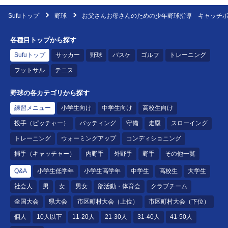
Sufuトップ
野球
お父さんお母さんのための少年野球指導 キャッチボ
各種目トップから探す
Sufuトップ
サッカー
野球
バスケ
ゴルフ
トレーニング
フットサル
テニス
野球の各カテゴリから探す
練習メニュー
小学生向け
中学生向け
高校生向け
投手（ピッチャー）
バッティング
守備
走塁
スローイング
トレーニング
ウォーミングアップ
コンディショニング
捕手（キャッチャー）
内野手
外野手
野手
その他一覧
Q&A
小学生低学年
小学生高学年
中学生
高校生
大学生
社会人
男
女
男女
部活動・体育会
クラブチーム
全国大会
県大会
市区町村大会（上位）
市区町村大会（下位）
個人
10人以下
11-20人
21-30人
31-40人
41-50人