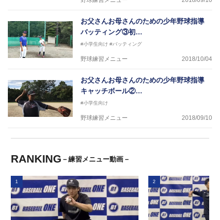
野球練習メニュー
2018/09/10
お父さんお母さんのための少年野球指導
バッティング③初…
#小学生向け
#バッティング
野球練習メニュー
2018/10/04
お父さんお母さんのための少年野球指導
キャッチボール②…
#小学生向け
野球練習メニュー
2018/09/10
RANKING
－練習メニュー動画－
1
2