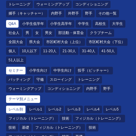
トレーニング
ウォーミングアップ
コンディショニング
捕手（キャッチャー）
内野手
外野手
野手
その他一覧
Q&A
小学生低学年
小学生高学年
中学生
高校生
大学生
社会人
男
女
男女
部活動・体育会
クラブチーム
全国大会
県大会
市区町村大会（上位）
市区町村大会（下位）
個人
10人以下
11-20人
21-30人
31-40人
41-50人
51人以上
セミナー
小学生向け
中学生向け
投手（ピッチャー）
バッティング
守備
スローイング
トレーニング
ウォーミングアップ
コンディショニング
内野手
野手
テーマ別メニュー
レベル別
レベル1
レベル2
レベル3
レベル4
レベル5
フィジカル（トレーニング）
技術
フィジカル（トレーニング）
技術
基礎
フィジカル（トレーニング）
技術