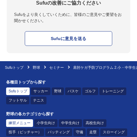
Sufuの改善にご協力ください
Sufuをより良くしていくために、皆様のご意見やご要望をお
聞かせください。
Sufuに意見を送る
Sufuトップ
野球
セミナー
肩肘ケガ予防プログラム 2.小・中学
各種目トップから探す
Sufuトップ
サッカー
野球
バスケ
ゴルフ
トレーニング
フットサル
テニス
野球の各カテゴリから探す
練習メニュー
小学生向け
中学生向け
高校生向け
投手（ピッチャー）
バッティング
守備
走塁
スローイング