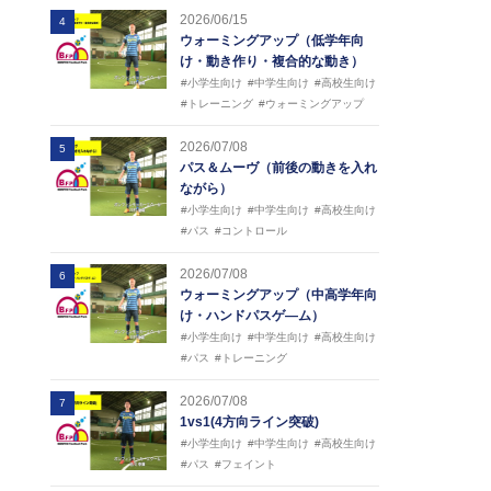
2026/06/15
4
ウォーミングアップ（低学年向
け・動き作り・複合的な動き）
#小学生向け
#中学生向け
#高校生向け
#トレーニング
#ウォーミングアップ
2026/07/08
5
パス＆ムーヴ（前後の動きを入れ
ながら）
#小学生向け
#中学生向け
#高校生向け
#パス
#コントロール
2026/07/08
6
ウォーミングアップ（中高学年向
け・ハンドパスゲ―ム）
#小学生向け
#中学生向け
#高校生向け
#パス
#トレーニング
2026/07/08
7
1vs1(4方向ライン突破)
#小学生向け
#中学生向け
#高校生向け
#パス
#フェイント