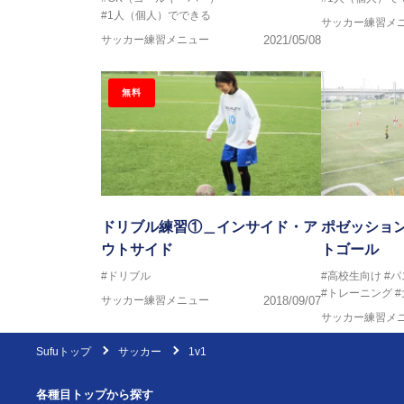
#1人（個人）でできる
サッカー練習メ
サッカー練習メニュー
2021/05/08
無料
ドリブル練習①＿インサイド・ア
ポゼッション
ウトサイド
トゴール
#ドリブル
#高校生向け
#パ
#トレーニング
サッカー練習メニュー
2018/09/07
サッカー練習メ
Sufuトップ
サッカー
1v1
各種目トップから探す