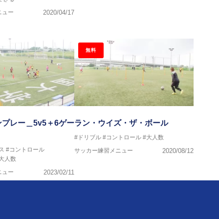
ニュー
2020/04/17
無料
プレー＿5v5＋6ゲー
ラン・ウイズ・ザ・ボール
#ドリブル
#コントロール
#大人数
ス
#コントロール
サッカー練習メニュー
2020/08/12
#大人数
ニュー
2023/02/11