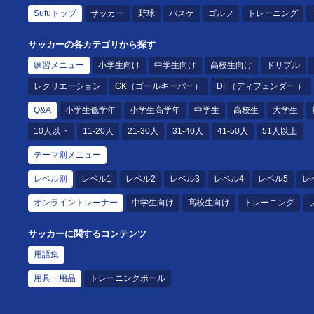
Sufuトップ
サッカー
野球
バスケ
ゴルフ
トレーニング
サッカーの各カテゴリから探す
練習メニュー
小学生向け
中学生向け
高校生向け
ドリブル
レクリエーション
GK（ゴールキーパー）
DF（ディフェンダー ）
Q&A
小学生低学年
小学生高学年
中学生
高校生
大学生
10人以下
11-20人
21-30人
31-40人
41-50人
51人以上
テーマ別メニュー
レベル別
レベル1
レベル2
レベル3
レベル4
レベル5
レ
オンライントレーナー
中学生向け
高校生向け
トレーニング
サッカーに関するコンテンツ
用語集
用具・用品
トレーニングボール