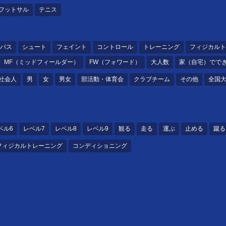
フットサル
テニス
パス
シュート
フェイント
コントロール
トレーニング
フィジカルト
MF（ミッドフィールダー）
FW（フォワード）
大人数
家（自宅）でで
社会人
男
女
男女
部活動・体育会
クラブチーム
その他
全国
ベル6
レベル7
レベル8
レベル9
観る
走る
運ぶ
止める
蹴る
フィジカルトレーニング
コンディショニング