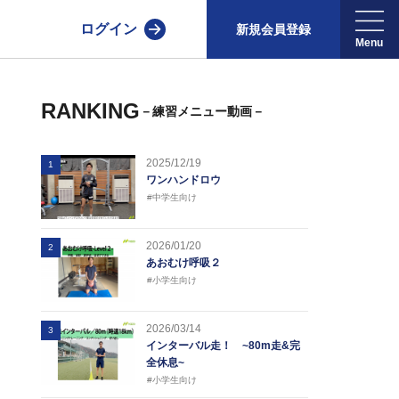
ログイン
新規会員登録
RANKING
－練習メニュー動画－
2025/12/19
1
ワンハンドロウ
#中学生向け
2026/01/20
2
あおむけ呼吸２
#小学生向け
2026/03/14
3
インターバル走！ ~80m走&完
全休息~
#小学生向け