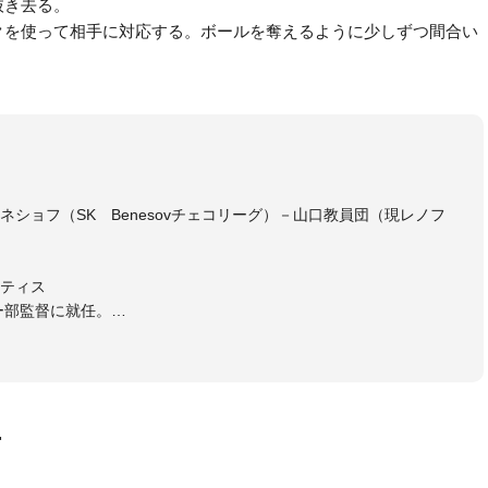
抜き去る。
クを使って相手に対応する。ボールを奪えるように少しずつ間合い
ショフ（SK Benesovチェコリーグ）－山口教員団（現レノフ
ティス
ー部監督に就任。
画