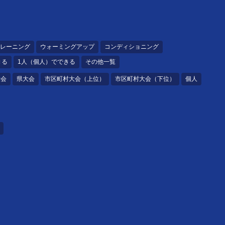
レーニング
ウォーミングアップ
コンディショニング
きる
1人（個人）でできる
その他一覧
大会
県大会
市区町村大会（上位）
市区町村大会（下位）
個人