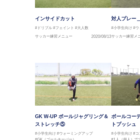
インサイドカット
対人プレー
#ドリブル
#フェイント
#大人数
#小学生向け
#
サッカー練習メニュー
2020/08/13
サッカー練習メ
GK W-UP ボールジャグリング＆
ボールコー
ストレッチ⑤
トプッシュ
#小学生向け
#ウォーミングアップ
#小学生向け
#
#GK（ゴールキーパー）
#1人（個人）で