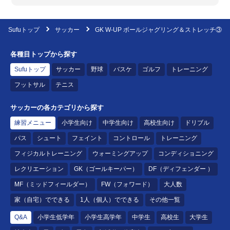
Sufuトップ
サッカー
GK W-UP ボールジャグリング＆ストレッチ③
各種目トップから探す
Sufuトップ
サッカー
野球
バスケ
ゴルフ
トレーニング
フットサル
テニス
サッカーの各カテゴリから探す
練習メニュー
小学生向け
中学生向け
高校生向け
ドリブル
パス
シュート
フェイント
コントロール
トレーニング
フィジカルトレーニング
ウォーミングアップ
コンディショニング
レクリエーション
GK（ゴールキーパー）
DF（ディフェンダー ）
MF（ミッドフィールダー）
FW（フォワード）
大人数
家（自宅）でできる
1人（個人）でできる
その他一覧
Q&A
小学生低学年
小学生高学年
中学生
高校生
大学生