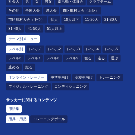
社会人
男
女
男女
部活動・体育会
クラブチーム
その他
全国大会
県大会
市区町村大会（上位）
市区町村大会（下位）
個人
10人以下
11-20人
21-30人
31-40人
41-50人
51人以上
テーマ別メニュー
レベル別
レベル1
レベル2
レベル3
レベル4
レベル5
レベル6
レベル7
レベル8
レベル9
観る
走る
運ぶ
止める
蹴る
オンライントレーナー
中学生向け
高校生向け
トレーニング
フィジカルトレーニング
コンディショニング
サッカーに関するコンテンツ
用語集
用具・用品
トレーニングボール