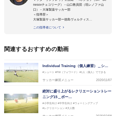
nesovチェコリーグ）－山口教員団（現レノファ山
口）－大塚製薬サッカー部
＜指導歴＞
大塚製薬サッカー部ー徳島ヴォルティス
2015年より四国大学女子サッカー部監督に就任。
この指導者について
四国大学准教授。
関連するおすすめの動画
Individual Training（個人練習）＿シ…
#シュート
#FW（フォワード）
#1人（個人）でできる
サッカー練習メニュー
2020/11/07
絶対に盛り上がるレクリエーショントレー
ニング15＿ボー…
#小学生向け
#中学生向け
#ウォーミングアップ
#レクリエーション
#大人数