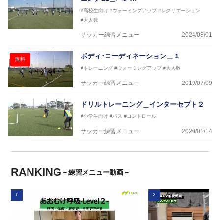
#高校生向け
#ウォーミングアップ
#レクリエーション
#大人数
サッカー練習メニュー
2024/08/01
ボディ･コーディネーション＿１
無料
#トレーニング
#ウォーミングアップ
#大人数
サッカー練習メニュー
2019/07/09
ドリルトレーニング＿インターセプト２
#小学生向け
#パス
#コントロール
サッカー練習メニュー
2020/01/14
RANKING
－練習メニュー動画－
1
2