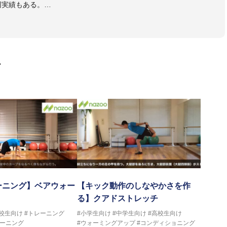
同実績もある。
本代表、Jリーグ、各世代のサッカーを中心に、WJBL、社会人ラグ
ス、卓球、陸上、アーティストなど様々な競技や分野にアスレティ
門学校などの教育機関に講師を派遣するなど後進育成にも力を入れ
画
ートする」を企業理念として掲げ、世の中の人々の『健康』をあら
一人の「楽しく、豊かに、生き生きと」生きる、そんな『健康な人
ーニング】ベアウォー
【キック動作のしなやかさを作
る】クアドストレッチ
高校生向け
#トレーニング
#小学生向け
#中学生向け
#高校生向け
レーニング
#ウォーミングアップ
#コンディショニング