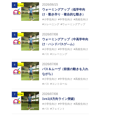
2026/06/15
4
ウォーミングアップ（低学年向
け・動き作り・複合的な動き）
#小学生向け
#中学生向け
#高校生向け
#トレーニング
#ウォーミングアップ
2026/07/08
5
ウォーミングアップ（中高学年向
け・ハンドパスゲ―ム）
#小学生向け
#中学生向け
#高校生向け
#パス
#トレーニング
2026/07/08
6
パス＆ムーヴ（前後の動きを入れ
ながら）
#小学生向け
#中学生向け
#高校生向け
#パス
#コントロール
2026/07/08
7
1vs1(4方向ライン突破)
#小学生向け
#中学生向け
#高校生向け
#パス
#フェイント