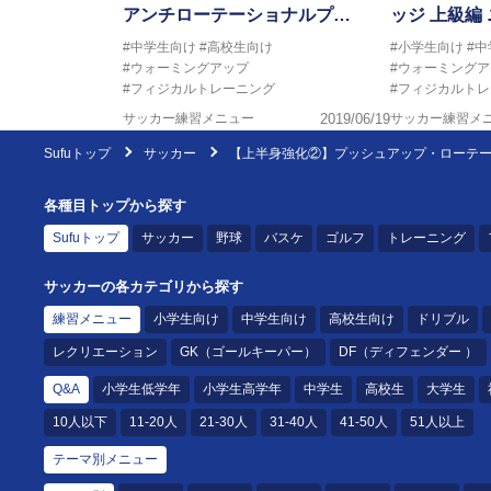
アンチローテーショナルプ…
ッジ 上級編
#中学生向け
#高校生向け
#小学生向け
#
#ウォーミングアップ
#ウォーミングア
#フィジカルトレーニング
#フィジカルト
サッカー練習メニュー
2019/06/19
サッカー練習メ
Sufuトップ
サッカー
【上半身強化②】プッシュアップ・ローテ
各種目トップから探す
Sufuトップ
サッカー
野球
バスケ
ゴルフ
トレーニング
サッカーの各カテゴリから探す
練習メニュー
小学生向け
中学生向け
高校生向け
ドリブル
レクリエーション
GK（ゴールキーパー）
DF（ディフェンダー ）
Q&A
小学生低学年
小学生高学年
中学生
高校生
大学生
10人以下
11-20人
21-30人
31-40人
41-50人
51人以上
テーマ別メニュー