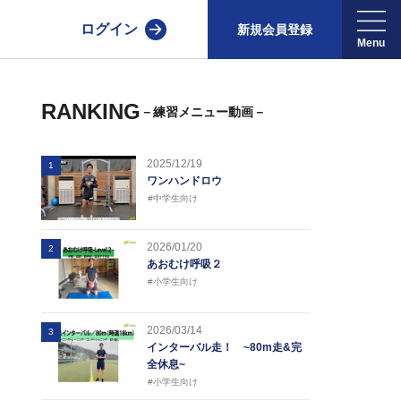
ログイン
新規会員登録
RANKING
－練習メニュー動画－
2025/12/19
1
ワンハンドロウ
#中学生向け
2026/01/20
2
あおむけ呼吸２
#小学生向け
2026/03/14
3
インターバル走！ ~80m走&完
全休息~
#小学生向け