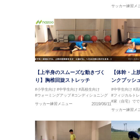
サッカー練習メ
【上半身のスムーズな動きづく
【体幹・上
り】胸椎回旋ストレッチ
ンクプッシ
#小学生向け
#中学生向け
#高校生向け
#中学生向け
#
#ウォーミングアップ
#コンディショニング
#フィジカルト
#家（自宅）でで
サッカー練習メニュー
2019/06/11
サッカー練習メ