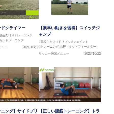
ンドクライマー
【素早い動きを習得】スイッチジ
ャンプ
高校生向け
#トレーニング
ジカルトレーニング
#高校生向け
#ドリブル
#フェイント
#トレーニング
#MF（ミッドフィールダー）
ニュー
2021/10/17
サッカー練習メニュー
2023/10/22
ーニング】サイドブリ
【正しい腹筋トレーニング】トラ