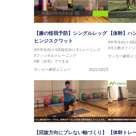
【膝の怪我予防】シングルレッグ
【体幹】ハ
ヒンジスクワット
#中学生向け
#
#大人数
#フィ
#中学生向け
#高校生向け
#トレーニング
#フィジカルトレーニング
サッカー練習メ
#家（自宅）でできる
サッカー練習メニュー
2021/10/23
【回旋方向にブレない軸づくり】
【体幹トレ