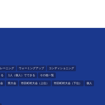
レーニング
ウォーミングアップ
コンディショニング
きる
1人（個人）でできる
その他一覧
大会
県大会
市区町村大会（上位）
市区町村大会（下位）
個人