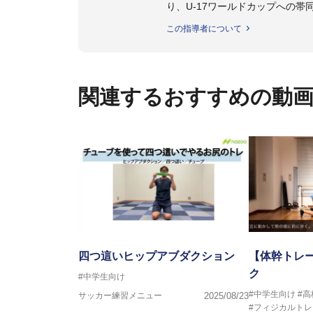
り、U-17ワールドカップへの帯
また現在までにU-19サッカー日
この指導者について
ビー、ソフトボール、モトクロ
ックトレーナーを派遣している。
さらには講演会やセミナー、専
ている。
関連するおすすめの動
「一人一人の健康な人生をサポ
ゆる方向からサポートし、一人
生』をサポートしている。
四つ這いヒップアブダクション
【体幹トレ
ク
#中学生向け
#中学生向け
#
サッカー練習メニュー
2025/08/23
#フィジカルト