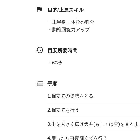
目的/上達スキル
・上半身、体幹の強化
・胸椎回旋力アップ
目安所要時間
・60秒
手順
1.
腕立ての姿勢をとる
2.
腕立てを行う
3.
手を大きく広げ天井(もしくは空)を見る
4.
戻ったら再度腕立てを行う