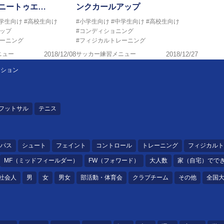
 ニートゥエ…
ンクカールアップ
中学生向け
#高校生向け
#小学生向け
#中学生向け
#高校生向け
ップ
#コンディショニング
レーニング
#フィジカルトレーニング
ニュー
2018/12/08
サッカー練習メニュー
2018/12/27
ーション
フットサル
テニス
パス
シュート
フェイント
コントロール
トレーニング
フィジカルト
MF（ミッドフィールダー）
FW（フォワード）
大人数
家（自宅）でで
社会人
男
女
男女
部活動・体育会
クラブチーム
その他
全国