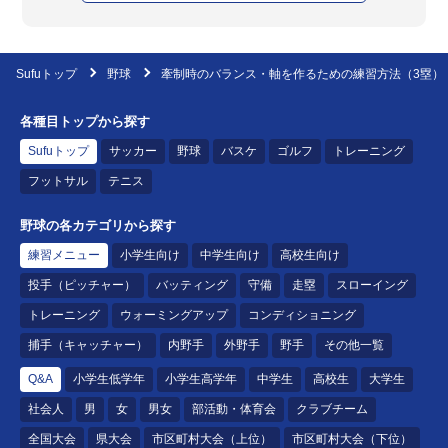
Sufuトップ
野球
牽制時のバランス・軸を作るための練習方法（3塁）
各種目トップから探す
Sufuトップ
サッカー
野球
バスケ
ゴルフ
トレーニング
フットサル
テニス
野球の各カテゴリから探す
練習メニュー
小学生向け
中学生向け
高校生向け
投手（ピッチャー）
バッティング
守備
走塁
スローイング
トレーニング
ウォーミングアップ
コンディショニング
捕手（キャッチャー）
内野手
外野手
野手
その他一覧
Q&A
小学生低学年
小学生高学年
中学生
高校生
大学生
社会人
男
女
男女
部活動・体育会
クラブチーム
全国大会
県大会
市区町村大会（上位）
市区町村大会（下位）