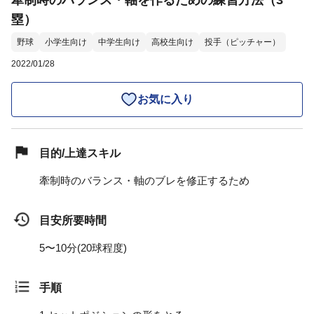
牽制時のバランス・軸を作るための練習方法（3
塁）
野球
小学生向け
中学生向け
高校生向け
投手（ピッチャー）
2022/01/28
お気に入り
目的/上達スキル
牽制時のバランス・軸のブレを修正するため
目安所要時間
5〜10分(20球程度)
手順