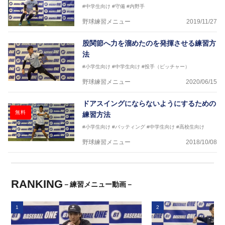
#中学生向け
#守備
#内野手
野球練習メニュー
2019/11/27
股関節へ力を溜めたのを発揮させる練習方
法
#小学生向け
#中学生向け
#投手（ピッチャー）
野球練習メニュー
2020/06/15
ドアスイングにならないようにするための
無料
練習方法
#小学生向け
#バッティング
#中学生向け
#高校生向け
野球練習メニュー
2018/10/08
RANKING
－練習メニュー動画－
1
2