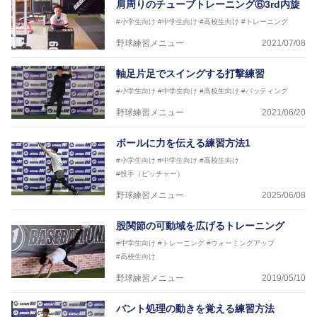
肩周りのチューブトレーニング⑥3rd内旋
#小学生向け
#中学生向け
#高校生向け
#トレーニング
野球練習メニュー
2021/07/08
軸足片足でスイングする打撃練習
#小学生向け
#中学生向け
#高校生向け
#バッティング
野球練習メニュー
2021/06/20
ボールに力を伝える練習方法1
#小学生向け
#中学生向け
#高校生向け
#投手（ピッチャー）
野球練習メニュー
2025/06/08
股関節の可動域を広げるトレーニング
#中学生向け
#トレーニング
#ウォーミングアップ
#高校生向け
野球練習メニュー
2019/05/10
バント処理の動きを覚える練習方法