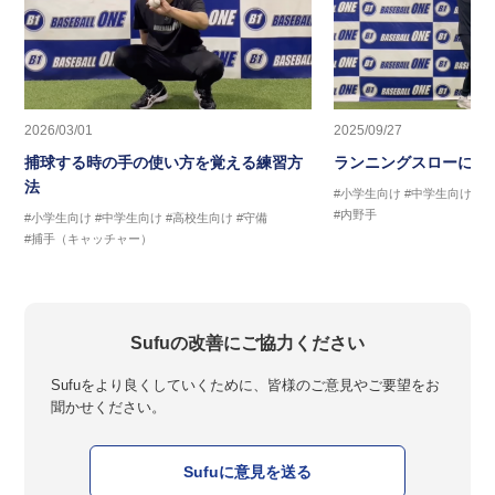
2026/03/01
2025/09/27
捕球する時の手の使い方を覚える練習方
ランニングスローに繋
法
#小学生向け
#中学生向け
#
#内野手
#小学生向け
#中学生向け
#高校生向け
#守備
#捕手（キャッチャー）
Sufuの改善にご協力ください
Sufuをより良くしていくために、皆様のご意見やご要望をお
聞かせください。
Sufuに意見を送る