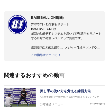
BASEBALL ONE(株)
野球専門・動作解析サポート
BASEBALL ONEは
最新の動作解析システムを用いて野球選手をサポート
する野球の総合レベルアップ施設です。
愛知県内に7施設展開し、メジャー仕様マウンドやト
レーニング施設も設置しています。
この指導者について
動作解析システムを用いて、小学生からプロ野球選手
まで累計9,000人以上の選手をサポート。
個人はもちろんのこと、中・高・大学のチームサポー
トも実施。
関連するおすすめの動画
押し手の使い方を覚える練習方法
#小学生向け
#中学生向け
#高校生向け
#バッティング
野球練習メニュー
2022/09/03