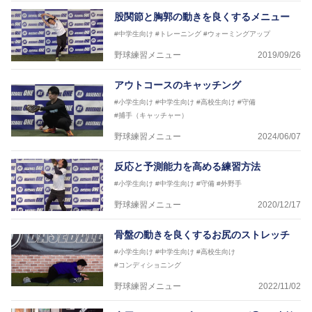
股関節と胸郭の動きを良くするメニュー
#中学生向け
#トレーニング
#ウォーミングアップ
野球練習メニュー
2019/09/26
アウトコースのキャッチング
#小学生向け
#中学生向け
#高校生向け
#守備
#捕手（キャッチャー）
野球練習メニュー
2024/06/07
反応と予測能力を高める練習方法
#小学生向け
#中学生向け
#守備
#外野手
野球練習メニュー
2020/12/17
骨盤の動きを良くするお尻のストレッチ
#小学生向け
#中学生向け
#高校生向け
#コンディショニング
野球練習メニュー
2022/11/02