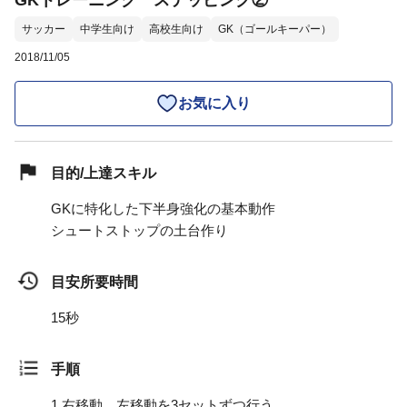
GKトレーニング ステッピング②
サッカー
中学生向け
高校生向け
GK（ゴールキーパー）
2018/11/05
お気に入り
目的/上達スキル
GKに特化した下半身強化の基本動作
シュートストップの土台作り
目安所要時間
15秒
手順
1.
右移動、左移動を3セットずつ行う