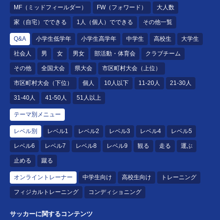
MF（ミッドフィールダー）
FW（フォワード）
大人数
家（自宅）でできる
1人（個人）でできる
その他一覧
Q&A
小学生低学年
小学生高学年
中学生
高校生
大学生
社会人
男
女
男女
部活動・体育会
クラブチーム
その他
全国大会
県大会
市区町村大会（上位）
市区町村大会（下位）
個人
10人以下
11-20人
21-30人
31-40人
41-50人
51人以上
テーマ別メニュー
レベル別
レベル1
レベル2
レベル3
レベル4
レベル5
レベル6
レベル7
レベル8
レベル9
観る
走る
運ぶ
止める
蹴る
オンライントレーナー
中学生向け
高校生向け
トレーニング
フィジカルトレーニング
コンディショニング
サッカーに関するコンテンツ