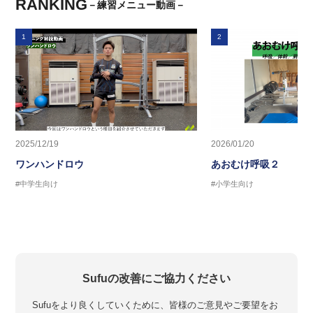
RANKING
－練習メニュー動画－
1
2
2025/12/19
2026/01/20
ワンハンドロウ
あおむけ呼吸２
#中学生向け
#小学生向け
Sufuの改善にご協力ください
Sufuをより良くしていくために、皆様のご意見やご要望をお