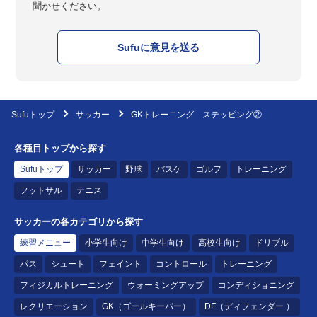
聞かせください。
Sufuに意見を送る
Sufuトップ
サッカー
GKトレーニング ステッピング②
各種目トップから探す
Sufuトップ
サッカー
野球
バスケ
ゴルフ
トレーニング
フットサル
テニス
サッカーの各カテゴリから探す
練習メニュー
小学生向け
中学生向け
高校生向け
ドリブル
パス
シュート
フェイント
コントロール
トレーニング
フィジカルトレーニング
ウォーミングアップ
コンディショニング
レクリエーション
GK（ゴールキーパー）
DF（ディフェンダー ）