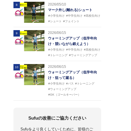
2026/05/10
8
マーク外し(離れる)シュート
#小学生向け
#中学生向け
#高校生向け
#シュート
#フェイント
2026/06/15
9
ウォーミングアップ（低学年向
け・競いながら鍛えよう）
#小学生向け
#中学生向け
#高校生向け
#トレーニング
#ウォーミングアップ
2026/06/15
10
ウォーミングアップ（低学年向
け・狙って蹴る）
#小学生向け
#パス
#トレーニング
#ウォーミングアップ
#GK（ゴールキーパー）
Sufuの改善にご協力ください
Sufuをより良くしていくために、皆様のご