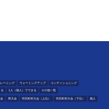
レーニング
ウォーミングアップ
コンディショニング
きる
1人（個人）でできる
その他一覧
大会
県大会
市区町村大会（上位）
市区町村大会（下位）
個人