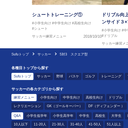
シュートトレーニング①
ドリブル向
ンサイド３
#小学生向け
#中学生向け
#高校生向け
#シュート
#小学生向け
#
#ドリブル
サッカー練習メニュー
2018/10/10
サッカー練習メ
Sufuトップ
サッカー
5対3 スクエア型
各種目トップから探す
Sufuトップ
サッカー
野球
バスケ
ゴルフ
トレーニング
サッカーの各カテゴリから探す
練習メニュー
小学生向け
中学生向け
高校生向け
ドリブル
レクリエーション
GK（ゴールキーパー）
DF（ディフェンダー ）
Q&A
小学生低学年
小学生高学年
中学生
高校生
大学生
10人以下
11-20人
21-30人
31-40人
41-50人
51人以上