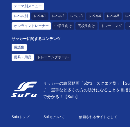
テーマ別メニュー
レベル別
レベル1
レベル2
レベル3
レベル4
レベル5
レ
オンライントレーナー
中学生向け
高校生向け
トレーニング
サッカーに関するコンテンツ
用語集
用具・用品
トレーニングボール
サッカーの練習動画「5対3 スクエア型」【S
チ・選手など多くの方の助けになることを目指
で分かる！【Sufu】
Sufuトップ
Sufuについて
信頼されるサイトとして