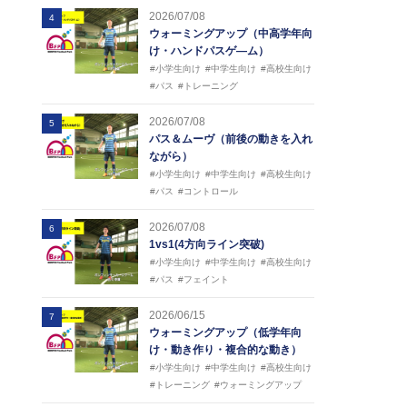
2026/07/08
4
ウォーミングアップ（中高学年向
け・ハンドパスゲ―ム）
#小学生向け
#中学生向け
#高校生向け
#パス
#トレーニング
2026/07/08
5
パス＆ムーヴ（前後の動きを入れ
ながら）
#小学生向け
#中学生向け
#高校生向け
#パス
#コントロール
2026/07/08
6
1vs1(4方向ライン突破)
#小学生向け
#中学生向け
#高校生向け
#パス
#フェイント
2026/06/15
7
ウォーミングアップ（低学年向
け・動き作り・複合的な動き）
#小学生向け
#中学生向け
#高校生向け
#トレーニング
#ウォーミングアップ