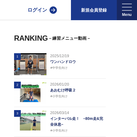
ログイン
新規会員登録
RANKING
－練習メニュー動画－
2025/12/19
1
ワンハンドロウ
#中学生向け
2026/01/20
2
あおむけ呼吸２
#小学生向け
2026/03/14
3
インターバル走！ ~80m走&完
全休息~
#小学生向け