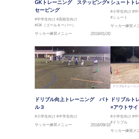
GKトレーニング ステッピング×
シュートトレ
セービング
#小学生向け
#
#シュート
#中学生向け
#高校生向け
#GK（ゴールキーパー）
サッカー練習メ
サッカー練習メニュー
2019/01/20
ドリブル向上トレーニング バト
ドリブルト
ル３
×アウトサイ
#小学生向け
#中学生向け
#小学生向け
#
#ドリブル
サッカー練習メニュー
2018/09/10
サッカー練習メ