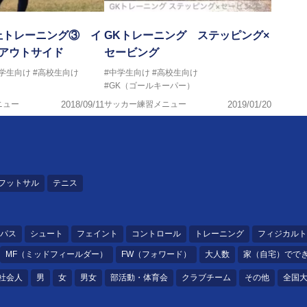
上トレーニング③ イ
GKトレーニング ステッピング×
×アウトサイド
セービング
中学生向け
#高校生向け
#中学生向け
#高校生向け
#GK（ゴールキーパー）
ニュー
2018/09/11
サッカー練習メニュー
2019/01/20
フットサル
テニス
パス
シュート
フェイント
コントロール
トレーニング
フィジカルト
MF（ミッドフィールダー）
FW（フォワード）
大人数
家（自宅）でで
社会人
男
女
男女
部活動・体育会
クラブチーム
その他
全国