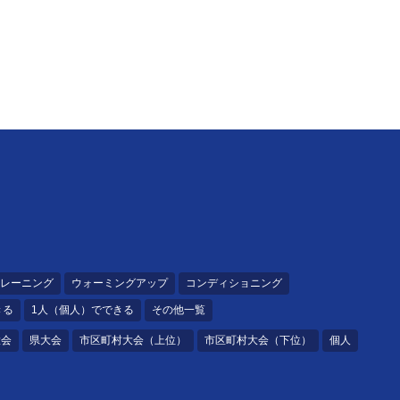
レーニング
ウォーミングアップ
コンディショニング
きる
1人（個人）でできる
その他一覧
大会
県大会
市区町村大会（上位）
市区町村大会（下位）
個人