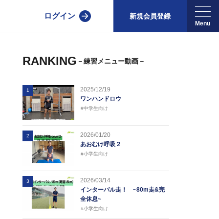
ログイン
新規会員登録
RANKING
－練習メニュー動画－
2025/12/19
1
ワンハンドロウ
#中学生向け
2026/01/20
2
あおむけ呼吸２
#小学生向け
2026/03/14
3
インターバル走！ ~80m走&完
全休息~
#小学生向け