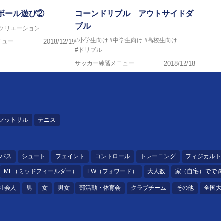
ボール遊び②
コーンドリブル アウトサイドダ
ブル
レクリエーション
#小学生向け
#中学生向け
#高校生向け
ニュー
2018/12/19
#ドリブル
サッカー練習メニュー
2018/12/18
フットサル
テニス
パス
シュート
フェイント
コントロール
トレーニング
フィジカルト
MF（ミッドフィールダー）
FW（フォワード）
大人数
家（自宅）でで
社会人
男
女
男女
部活動・体育会
クラブチーム
その他
全国