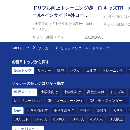
ドリブル向上トレーニング⑧ ロ
キッズTR 
ール×インサイド×外ロー…
#小学生向け
#
#小学生向け
#中学生向け
#高校生向け
サッカー練習メ
#ドリブル
サッカー練習メニュー
2018/10/03
Sufuトップ
サッカー
リフティング ヘッドストップ
各種目トップから探す
Sufuトップ
サッカー
野球
バスケ
ゴルフ
トレーニング
サッカーの各カテゴリから探す
練習メニュー
小学生向け
中学生向け
高校生向け
ドリブル
レクリエーション
GK（ゴールキーパー）
DF（ディフェンダー ）
Q&A
小学生低学年
小学生高学年
中学生
高校生
大学生
10人以下
11-20人
21-30人
31-40人
41-50人
51人以上
テーマ別メニュー