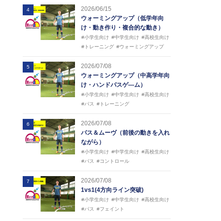
2026/06/15
4
ウォーミングアップ（低学年向
け・動き作り・複合的な動き）
#小学生向け
#中学生向け
#高校生向け
#トレーニング
#ウォーミングアップ
2026/07/08
5
ウォーミングアップ（中高学年向
け・ハンドパスゲ―ム）
#小学生向け
#中学生向け
#高校生向け
#パス
#トレーニング
2026/07/08
6
パス＆ムーヴ（前後の動きを入れ
ながら）
#小学生向け
#中学生向け
#高校生向け
#パス
#コントロール
2026/07/08
7
1vs1(4方向ライン突破)
#小学生向け
#中学生向け
#高校生向け
#パス
#フェイント