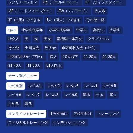
レクリエーション
GK（ゴールキーパー）
DF（ディフェンダー ）
MF（ミッドフィールダー）
FW（フォワード）
大人数
家（自宅）でできる
1人（個人）でできる
その他一覧
Q&A
小学生低学年
小学生高学年
中学生
高校生
大学生
社会人
男
女
男女
部活動・体育会
クラブチーム
その他
全国大会
県大会
市区町村大会（上位）
市区町村大会（下位）
個人
10人以下
11-20人
21-30人
31-40人
41-50人
51人以上
テーマ別メニュー
レベル別
レベル1
レベル2
レベル3
レベル4
レベル5
レベル6
レベル7
レベル8
レベル9
観る
走る
運ぶ
止める
蹴る
オンライントレーナー
中学生向け
高校生向け
トレーニング
フィジカルトレーニング
コンディショニング