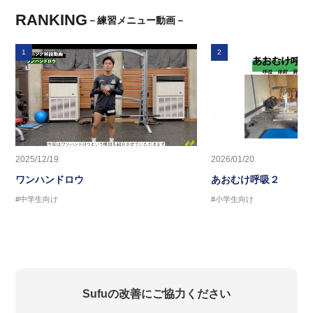
RANKING
－練習メニュー動画－
1
2
2025/12/19
2026/01/20
ワンハンドロウ
あおむけ呼吸２
#中学生向け
#小学生向け
Sufuの改善にご協力ください