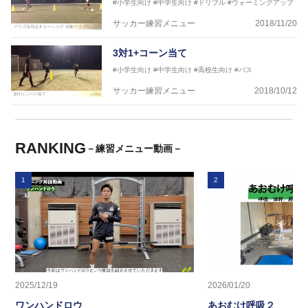
#小学生向け
#中学生向け
#ドリブル
#ウォーミングアップ
サッカー練習メニュー
2018/11/20
3対1+コーン当て
#小学生向け
#中学生向け
#高校生向け
#パス
サッカー練習メニュー
2018/10/12
RANKING
－練習メニュー動画－
1
2
2025/12/19
2026/01/20
ワンハンドロウ
あおむけ呼吸２