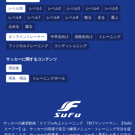
レベル別
レベル1
レベル2
レベル3
レベル4
レベル5
レベル6
レベル7
レベル8
レベル9
観る
走る
運ぶ
止める
蹴る
オンライントレーナー
中学生向け
高校生向け
トレーニング
フィジカルトレーニング
コンディショニング
サッカーに関するコンテンツ
用語集
用具・用品
トレーニングボール
サッカーの練習動画「ドリブル向上トレーニング 7対7マンツーマン」【Sufu/
スーフー】は、サッカーの現場で役立つ練習メニュー・トレーニング方法を提
供することで、サッカーの指導者・トレーナー・コーチ・選手など多くの方の