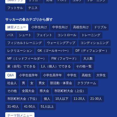
Sufuトップ
サッカー
野球
バスケ
ゴルフ
トレーニング
フットサル
テニス
サッカーの各カテゴリから探す
練習メニュー
小学生向け
中学生向け
高校生向け
ドリブル
パス
シュート
フェイント
コントロール
トレーニング
フィジカルトレーニング
ウォーミングアップ
コンディショニング
レクリエーション
GK（ゴールキーパー）
DF（ディフェンダー ）
MF（ミッドフィールダー）
FW（フォワード）
大人数
家（自宅）でできる
1人（個人）でできる
その他一覧
Q&A
小学生低学年
小学生高学年
中学生
高校生
大学生
社会人
男
女
男女
部活動・体育会
クラブチーム
その他
全国大会
県大会
市区町村大会（上位）
市区町村大会（下位）
個人
10人以下
11-20人
21-30人
31-40人
41-50人
51人以上
テーマ別メニュー