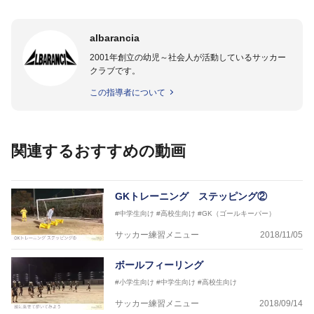
albarancia
2001年創立の幼児～社会人が活動しているサッカー
クラブです。
この指導者について
関連するおすすめの動画
GKトレーニング ステッピング②
#中学生向け
#高校生向け
#GK（ゴールキーパー）
サッカー練習メニュー
2018/11/05
ボールフィーリング
#小学生向け
#中学生向け
#高校生向け
サッカー練習メニュー
2018/09/14