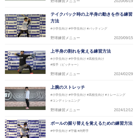
野球練習メニュー
2020/06/19
テイクバック時の上半身の動きを作る練習
方法
#小学生向け
#中学生向け
#バッティング
野球練習メニュー
2020/09/15
上半身の割れを覚える練習方法
#小学生向け
#中学生向け
#高校生向け
#投手（ピッチャー）
野球練習メニュー
2024/02/29
上腕のストレッチ
#小学生向け
#中学生向け
#高校生向け
#トレーニング
#コンディショニング
野球練習メニュー
2024/12/12
ボールの握り替えを覚えるための練習方法
#中学生向け
#守備
#内野手