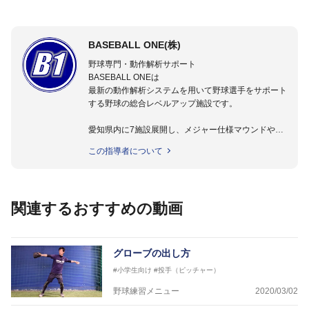
BASEBALL ONE(株)
野球専門・動作解析サポート
BASEBALL ONEは
最新の動作解析システムを用いて野球選手をサポート
する野球の総合レベルアップ施設です。
愛知県内に7施設展開し、メジャー仕様マウンドやト
レーニング施設も設置しています。
この指導者について
動作解析システムを用いて、小学生からプロ野球選手
まで累計9,000人以上の選手をサポート。
個人はもちろんのこと、中・高・大学のチームサポー
トも実施。
関連するおすすめの動画
グローブの出し方
#小学生向け
#投手（ピッチャー）
野球練習メニュー
2020/03/02