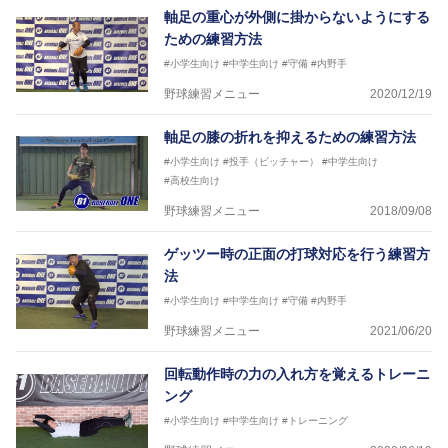
軸足の重心が外側に掛からないようにする
ための練習方法
#小学生向け
#中学生向け
#守備
#内野手
野球練習メニュー
2020/12/19
軸足の膝の折れを抑えるための練習方法
#小学生向け
#投手（ピッチャー）
#中学生向け
#高校生向け
野球練習メニュー
2018/09/08
ゲッツー時の正面の打球対応を行う練習方
法
#小学生向け
#中学生向け
#守備
#内野手
野球練習メニュー
2021/06/20
回転動作時の力の入れ方を覚えるトレーニ
ング
#小学生向け
#中学生向け
#トレーニング