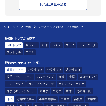
Sufuに意見を送る
Sufuトップ
野球
ノーステップで投げていく練習方法
各種目トップから探す
Sufuトップ
サッカー
野球
バスケ
ゴルフ
トレーニング
フットサル
テニス
野球の各カテゴリから探す
練習メニュー
小学生向け
中学生向け
高校生向け
投手（ピッチャー）
バッティング
守備
走塁
スローイング
トレーニング
ウォーミングアップ
コンディショニング
捕手（キャッチャー）
内野手
外野手
野手
その他一覧
Q&A
小学生低学年
小学生高学年
中学生
高校生
大学生