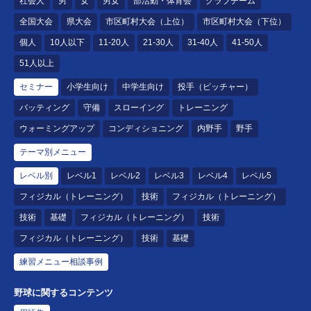
社会人
男
女
男女
部活動・体育会
クラブチーム
全国大会
県大会
市区町村大会（上位）
市区町村大会（下位）
個人
10人以下
11-20人
21-30人
31-40人
41-50人
51人以上
セミナー
小学生向け
中学生向け
投手（ピッチャー）
バッティング
守備
スローイング
トレーニング
ウォーミングアップ
コンディショニング
内野手
野手
テーマ別メニュー
レベル別
レベル1
レベル2
レベル3
レベル4
レベル5
フィジカル（トレーニング）
技術
フィジカル（トレーニング）
技術
基礎
フィジカル（トレーニング）
技術
フィジカル（トレーニング）
技術
基礎
練習メニュー相談事例
野球に関するコンテンツ