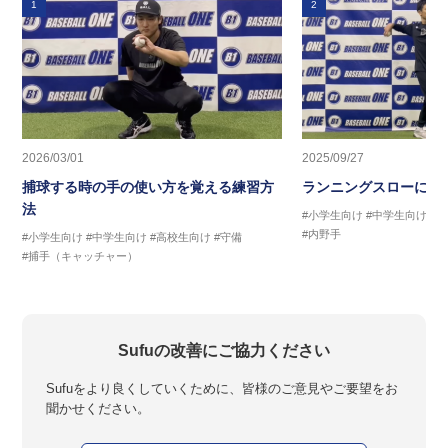
1
2
2026/03/01
2025/09/27
捕球する時の手の使い方を覚える練習方
ランニングスローに繋
法
#小学生向け
#中学生向け
#
#内野手
#小学生向け
#中学生向け
#高校生向け
#守備
#捕手（キャッチャー）
Sufuの改善にご協力ください
Sufuをより良くしていくために、皆様のご意見やご要望をお
聞かせください。