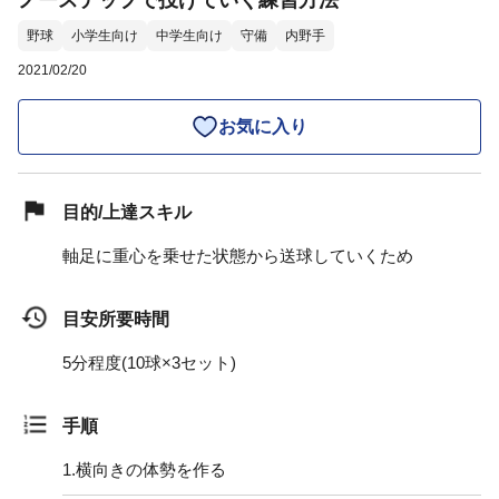
ノーステップで投げていく練習方法
野球
小学生向け
中学生向け
守備
内野手
2021/02/20
お気に入り
目的/上達スキル
軸足に重心を乗せた状態から送球していくため
目安所要時間
5分程度(10球×3セット)
手順
1.
横向きの体勢を作る