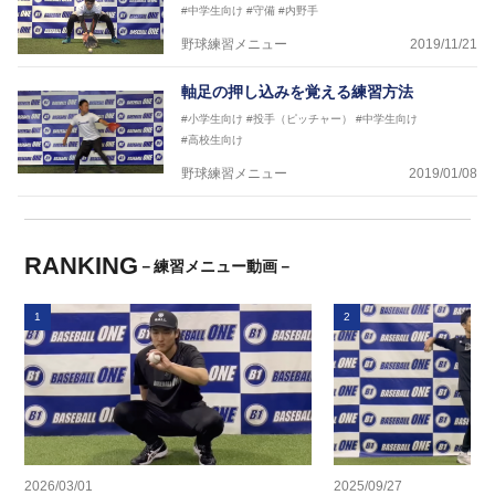
#中学生向け
#守備
#内野手
野球練習メニュー
2019/11/21
軸足の押し込みを覚える練習方法
#小学生向け
#投手（ピッチャー）
#中学生向け
#高校生向け
野球練習メニュー
2019/01/08
RANKING
－練習メニュー動画－
1
2
2026/03/01
2025/09/27