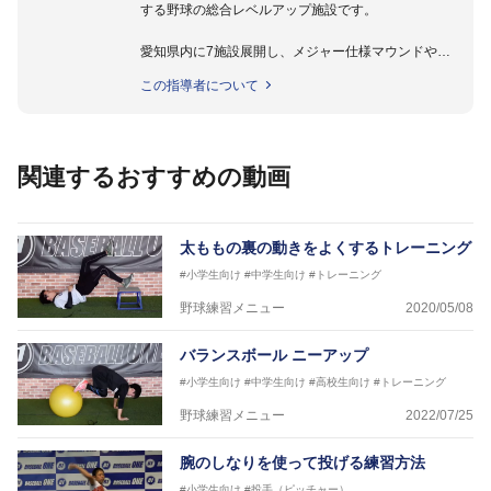
する野球の総合レベルアップ施設です。
愛知県内に7施設展開し、メジャー仕様マウンドやト
レーニング施設も設置しています。
この指導者について
動作解析システムを用いて、小学生からプロ野球選手
まで累計9,000人以上の選手をサポート。
個人はもちろんのこと、中・高・大学のチームサポー
トも実施。
関連するおすすめの動画
太ももの裏の動きをよくするトレーニング
#小学生向け
#中学生向け
#トレーニング
野球練習メニュー
2020/05/08
バランスボール ニーアップ
#小学生向け
#中学生向け
#高校生向け
#トレーニング
野球練習メニュー
2022/07/25
腕のしなりを使って投げる練習方法
#小学生向け
#投手（ピッチャー）