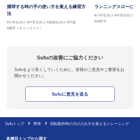
捕球する時の手の使い方を覚える練習方
ランニングスローに繋
法
#小学生向け
#中学生向け
#
#内野手
#小学生向け
#中学生向け
#高校生向け
#守備
#捕手（キャッチャー）
Sufuの改善にご協力ください
Sufuをより良くしていくために、皆様のご意見やご要望をお
聞かせください。
Sufuに意見を送る
Sufuトップ
野球
回転動作時の力の入れ方を覚えるトレーニング
各種目トップから探す