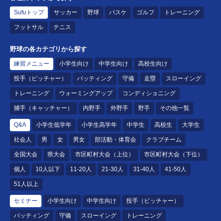
Sufuトップ
サッカー
野球
バスケ
ゴルフ
トレーニング
フットサル
テニス
野球の各カテゴリから探す
練習メニュー
小学生向け
中学生向け
高校生向け
投手（ピッチャー）
バッティング
守備
走塁
スローイング
トレーニング
ウォーミングアップ
コンディショニング
捕手（キャッチャー）
内野手
外野手
野手
その他一覧
Q&A
小学生低学年
小学生高学年
中学生
高校生
大学生
社会人
男
女
男女
部活動・体育会
クラブチーム
全国大会
県大会
市区町村大会（上位）
市区町村大会（下位）
個人
10人以下
11-20人
21-30人
31-40人
41-50人
51人以上
セミナー
小学生向け
中学生向け
投手（ピッチャー）
バッティング
守備
スローイング
トレーニング