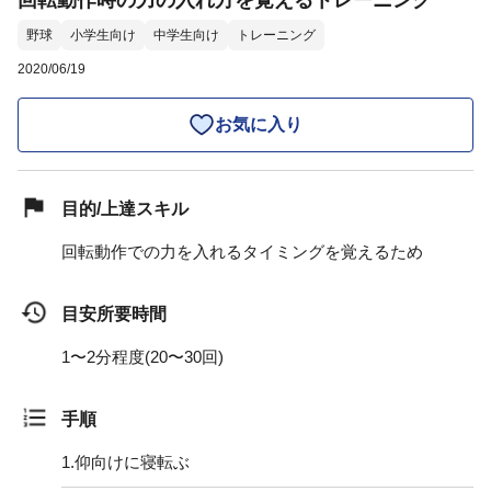
回転動作時の力の入れ方を覚えるトレーニング
野球
小学生向け
中学生向け
トレーニング
2020/06/19
お気に入り
目的/上達スキル
回転動作での力を入れるタイミングを覚えるため
目安所要時間
1〜2分程度(20〜30回)
手順
1.
仰向けに寝転ぶ