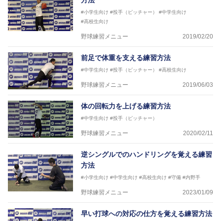
方法
#小学生向け
#投手（ピッチャー）
#中学生向け
#高校生向け
野球練習メニュー
2019/02/20
前足で体重を支える練習方法
#中学生向け
#投手（ピッチャー）
#高校生向け
野球練習メニュー
2019/06/03
体の回転力を上げる練習方法
#中学生向け
#投手（ピッチャー）
野球練習メニュー
2020/02/11
逆シングルでのハンドリングを覚える練習
方法
#小学生向け
#中学生向け
#高校生向け
#守備
#内野手
野球練習メニュー
2023/01/09
早い打球への対応の仕方を覚える練習方法