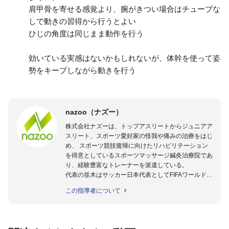
肩甲骨を寄せる感覚より、腕がきつい場合はチューブな
しで動きの習得から行うとよい
ひじの角度は同じまま動作を行う
効いている実感はないかもしれないが、体幹を使って姿
勢をキープしながら動きを行う
nazoo（ナズー）
株式会社ナズーは、トップアスリートからジュニアア
スリート、スポーツ愛好家の怪我や痛みの治療をはじ
め、 スポーツ競技復帰に向けたリハビリテーション
を得意としているスポーツマッサージ鍼灸治療院であ
り、経験豊富なトレーナーを派遣している。
代表の並木はサッカー日本代表としてFIFAワールドカ
ップフランス大会、日韓大会、ドイツ大会に帯同。そ
この指導者について
のほかU-23日本代表のアスレティックトレーナーと
して４度のオリンピックに帯同しており、U-17ワー
ルドカップへの帯同実績もある。
また現在までにU-19サッカー日本代表、Jリーグ、各