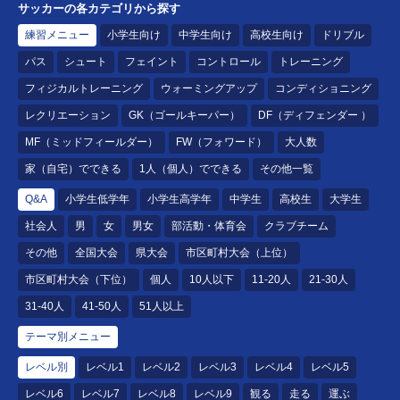
サッカーの各カテゴリから探す
練習メニュー
小学生向け
中学生向け
高校生向け
ドリブル
パス
シュート
フェイント
コントロール
トレーニング
フィジカルトレーニング
ウォーミングアップ
コンディショニング
レクリエーション
GK（ゴールキーパー）
DF（ディフェンダー ）
MF（ミッドフィールダー）
FW（フォワード）
大人数
家（自宅）でできる
1人（個人）でできる
その他一覧
Q&A
小学生低学年
小学生高学年
中学生
高校生
大学生
社会人
男
女
男女
部活動・体育会
クラブチーム
その他
全国大会
県大会
市区町村大会（上位）
市区町村大会（下位）
個人
10人以下
11-20人
21-30人
31-40人
41-50人
51人以上
テーマ別メニュー
レベル別
レベル1
レベル2
レベル3
レベル4
レベル5
レベル6
レベル7
レベル8
レベル9
観る
走る
運ぶ