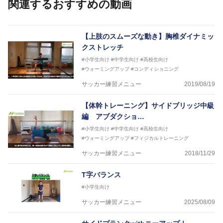
関連するおすすめの動画
世代のサッカーを中心に、WJBL、社会人ラグビー、
ソフトボール、モトクロス、卓球、陸上、アーティス
トなど様々な競技や分野にアスレティックトレーナー
を派遣している。
【上肢のスムーズな動き】胸椎ダイナミッ
さらには講演会やセミナー、専門学校などの教育機関
クストレッチ
に講師を派遣するなど後進育成にも力を入れている。
#小学生向け
#中学生向け
#高校生向け
「一人一人の健康な人生をサポートする」を企業理念
#ウォーミングアップ
#コンディショニング
として掲げ、世の中の人々の『健康』をあらゆる方向
からサポートし、一人一人の「楽しく、豊かに、生き
サッカー練習メニュー
2019/08/19
生きと」生きる、そんな『健康な人生』をサポートし
ている。
【体幹トレーニング】サイドブリッジ中級
編 アブダクショ…
#小学生向け
#中学生向け
#高校生向け
#ウォーミングアップ
#フィジカルトレーニング
サッカー練習メニュー
2018/11/29
T字バランス
#小学生向け
サッカー練習メニュー
2025/08/09