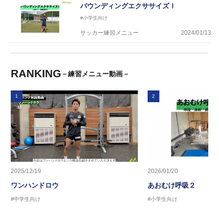
バウンディングエクササイズⅠ
#小学生向け
サッカー練習メニュー
2024/01/13
RANKING
－練習メニュー動画－
1
2
2025/12/19
2026/01/20
ワンハンドロウ
あおむけ呼吸２
#中学生向け
#小学生向け