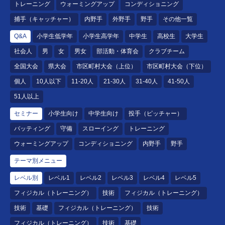
トレーニング
ウォーミングアップ
コンディショニング
捕手（キャッチャー）
内野手
外野手
野手
その他一覧
Q&A
小学生低学年
小学生高学年
中学生
高校生
大学生
社会人
男
女
男女
部活動・体育会
クラブチーム
全国大会
県大会
市区町村大会（上位）
市区町村大会（下位）
個人
10人以下
11-20人
21-30人
31-40人
41-50人
51人以上
セミナー
小学生向け
中学生向け
投手（ピッチャー）
バッティング
守備
スローイング
トレーニング
ウォーミングアップ
コンディショニング
内野手
野手
テーマ別メニュー
レベル別
レベル1
レベル2
レベル3
レベル4
レベル5
フィジカル（トレーニング）
技術
フィジカル（トレーニング）
技術
基礎
フィジカル（トレーニング）
技術
フィジカル（トレーニング）
技術
基礎