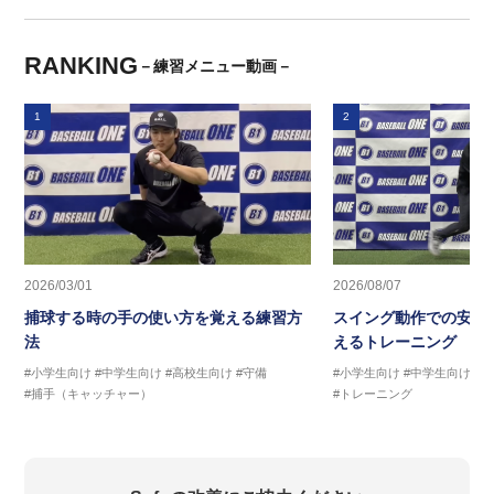
RANKING
－練習メニュー動画－
1
2
2026/03/01
2026/08/07
捕球する時の手の使い方を覚える練習方
スイング動作での安定
法
えるトレーニング ス
#小学生向け
#中学生向け
#高校生向け
#守備
#小学生向け
#中学生向け
#
#捕手（キャッチャー）
#トレーニング