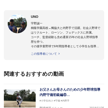
UNO
宇野誠一
桐蔭学園高校→獨協大と内野手で活躍。社会人野球で
はリクルート、ローソン、フェデックスに所属。
コーチ、監督経験も含め通算15年の社会人野球指導
歴を持つ。
その後学童野球で6年間指導者として小学生を指導。
4年生から野球を始めた次男、三男を侍JAPANアンダ
この指導者について
ー12代表に育てた（2014、18）
現在は中学硬式チームの監督を務める。
この動画モデルは2018侍JAPANアンダー12代表（ア
関連するおすすめの動画
ジア選手権ベストナイン）の宇野真仁朗くん。
お父さんお母さんのための少年野球指導
内野守備初級編⑧…
#小学生向け
#守備
#内野手