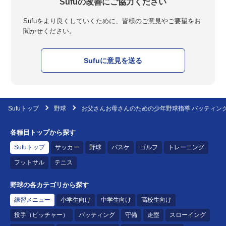
Sufuの改善にご協力ください
Sufuをより良くしていくために、皆様のご意見やご要望をお
聞かせください。
Sufuに意見を送る
Sufuトップ
野球
お父さんお母さんのための少年野球指導 バッティン
各種目トップから探す
Sufuトップ
サッカー
野球
バスケ
ゴルフ
トレーニング
フットサル
テニス
野球の各カテゴリから探す
練習メニュー
小学生向け
中学生向け
高校生向け
投手（ピッチャー）
バッティング
守備
走塁
スローイング