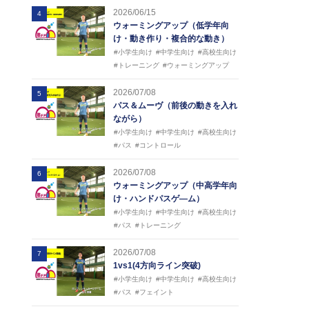
2026/06/15
4
ウォーミングアップ（低学年向
け・動き作り・複合的な動き）
#小学生向け
#中学生向け
#高校生向け
#トレーニング
#ウォーミングアップ
2026/07/08
5
パス＆ムーヴ（前後の動きを入れ
ながら）
#小学生向け
#中学生向け
#高校生向け
#パス
#コントロール
2026/07/08
6
ウォーミングアップ（中高学年向
け・ハンドパスゲ―ム）
#小学生向け
#中学生向け
#高校生向け
#パス
#トレーニング
2026/07/08
7
1vs1(4方向ライン突破)
#小学生向け
#中学生向け
#高校生向け
#パス
#フェイント