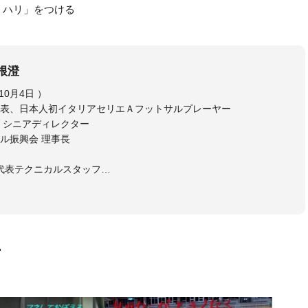
リハリ」をつける
根澄
相根 澄（さがね きよし、1973年10月4日 ）
表、日本人初イタリアセリエＡフットサルプレーヤー
 シニアディレクター
ル振興会 理事長
日本代表テクニカルスタッフ
ルスタッフ
ゴいわて花巻 監督
ーレフットサルクラブ 監督
ーレ仙台 強化部長
スポーツゼビオFリーグアンバサダー
画
トサルチームＳＤ（総監督）
たフットサル
ッカーが上手くなり、その過程でフットサルの奥深さに魅了されフ