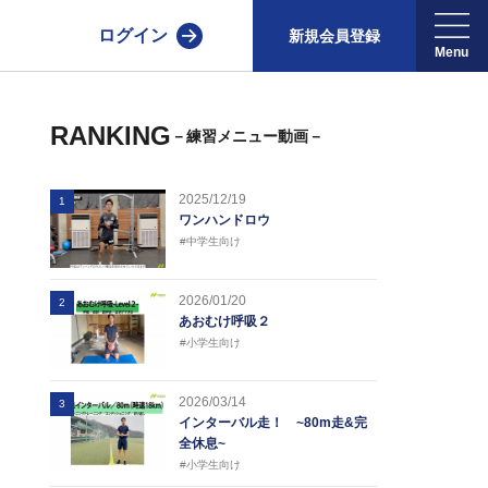
ログイン
新規会員登録
RANKING
－練習メニュー動画－
2025/12/19
1
ワンハンドロウ
#中学生向け
2026/01/20
2
あおむけ呼吸２
#小学生向け
2026/03/14
3
インターバル走！ ~80m走&完
全休息~
#小学生向け