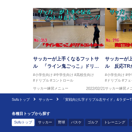
サッカーが上手くなるフットサ
サッカーが
ル 「ライン鬼ごっこ」ドリ…
ル 反応TR
#小学生向け
#中学生向け
#高校生向け
#小学生向け
#
#ドリブル
#コントロール
#ドリブル
#フェ
サッカー練習メニュー
2022/02/21
サッカー練習メ
Sufuトップ
サッカー
「実戦向けL字ドリブル左サイド」&ラダーT
各種目トップから探す
Sufuトップ
サッカー
野球
バスケ
ゴルフ
トレーニング