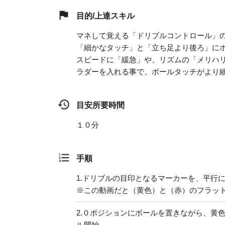
目的/上達スキル
マネして覚える「ドリブルコントロール」
「細かなタッチ」と「立ち足より後ろ」に
スピードに「緩急」や、リズムの「メリハ
ラダーを入れる事で、ボールタッチがより
目安所要時間
１０分
手順
1.
ドリブルの目印となるマーカーを、平行
※この動画だと（黄色）と（赤）のフラッ
2.
０ポジションにボールを置きながら、黄
ル開始