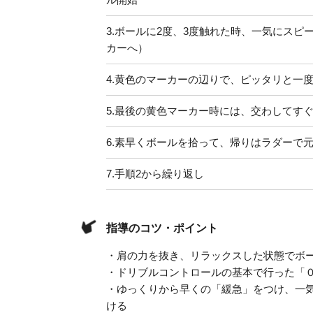
3.
ボールに2度、3度触れた時、一気にスピ
カーへ）
4.
黄色のマーカーの辺りで、ピッタリと一
5.
最後の黄色マーカー時には、交わしてす
6.
素早くボールを拾って、帰りはラダーで
7.
手順2から繰り返し
指導のコツ・ポイント
・肩の力を抜き、リラックスした状態でボ
・ドリブルコントロールの基本で行った「
・ゆっくりから早くの「緩急」をつけ、一
ける