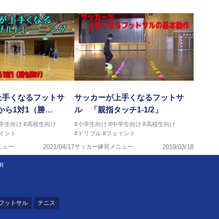
上手くなるフットサ
サッカーが上手くなるフットサ
から1対1（勝…
ル 「親指タッチ1-1/2」
中学生向け
#高校生向け
#小学生向け
#中学生向け
#高校生向け
イント
#ドリブル
#フェイント
ニュー
2021/04/17
サッカー練習メニュー
2019/03/18
R
フットサル
テニス