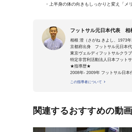
・上半身の体の向きもしっかりと変え「メ
フットサル元日本代表 相
京都府出身 フットサル元日本代
東京ヴェルディフットサルクラブ
特定非営利活動法人日本フットサ
★指導歴★
2008年- 2009年 フットサル
2008年- 2011年 JFAスペシャ
この指導者について
2011年 - 2012年 ステラミー
2012年 - 2014年 湘南ベルマ
2014年 - 2015年 ヴォスクオ
2015年 - 2017年 スーパー
関連するおすすめの動
2020年 -東京ヴェルディフッ
サッカーが上手くなるために始め
今までと比べ物にならない位サ
ットサル選手となる