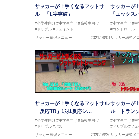
サッカーが上手くなるフットサ
サッカーが
ル 「L字突破」
「エックス
#小学生向け
#中学生向け
#高校生向け
#小学生向け
#
#ドリブル
#フェイント
#コントロール
サッカー練習メニュー
2021/06/01
サッカー練習メ
サッカーが上手くなるフットサル
サッカーが
「反応TR」1対1反応シ…
ル トランジ
#小学生向け
#中学生向け
#高校生向け
#小学生向け
#
#ドリブル
#パス
#ドリブル
#フェ
サッカー練習メニュー
2020/06/30
サッカー練習メ