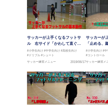
そのフットサルで、日本代表、
子供たちに伝えさせて頂く為に今
サッカーが上手くなるフットサ
サッカーが
ル 右サイド「かわして直ぐ…
「止める、
#小学生向け
#中学生向け
#高校生向け
#小学生向け
#
#ドリブル
#シュート
#コントロール
サッカー練習メニュー
2019/06/17
サッカー練習メ