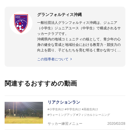
グランフォルティス沖縄
一般社団法人グランフォルティス沖縄は、ジュニア
（小学生）ジュニアユース（中学生）で構成されるサ
ッカークラブです。
沖縄県内の地域コミュニティの核として、青少年の心
身の健全な育成と地域社会における教育力・競技力の
向上を図り、子どもたちを育む明るく豊かな街づくり
に寄与することを使命とし、活動しています。
この指導者について
また、サッカーを通じ、長期的な視座に立った育成環
境の充実と世界に通じる選手・指導者を輩出し、沖縄
県を代表するクラブとして人々に感動と喜びを与える
存在というビジョンを掲げています。
関連するおすすめの動画
http://granfortis-okinawa.com/
リアクションラン
#小学生向け
#中学生向け
#高校生向け
#ウォーミングアップ
#フィジカルトレーニング
サッカー練習メニュー
2020/02/28