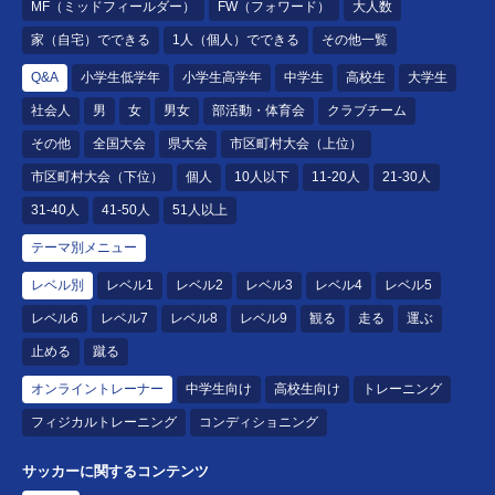
MF（ミッドフィールダー）
FW（フォワード）
大人数
家（自宅）でできる
1人（個人）でできる
その他一覧
Q&A
小学生低学年
小学生高学年
中学生
高校生
大学生
社会人
男
女
男女
部活動・体育会
クラブチーム
その他
全国大会
県大会
市区町村大会（上位）
市区町村大会（下位）
個人
10人以下
11-20人
21-30人
31-40人
41-50人
51人以上
テーマ別メニュー
レベル別
レベル1
レベル2
レベル3
レベル4
レベル5
レベル6
レベル7
レベル8
レベル9
観る
走る
運ぶ
止める
蹴る
オンライントレーナー
中学生向け
高校生向け
トレーニング
フィジカルトレーニング
コンディショニング
サッカーに関するコンテンツ