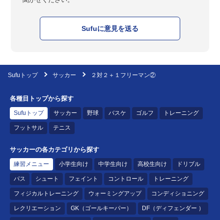
Sufuに意見を送る
Sufuトップ
サッカー
２対２＋１フリーマン②
各種目トップから探す
Sufuトップ
サッカー
野球
バスケ
ゴルフ
トレーニング
フットサル
テニス
サッカーの各カテゴリから探す
練習メニュー
小学生向け
中学生向け
高校生向け
ドリブル
パス
シュート
フェイント
コントロール
トレーニング
フィジカルトレーニング
ウォーミングアップ
コンディショニング
レクリエーション
GK（ゴールキーパー）
DF（ディフェンダー ）