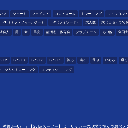
パス
シュート
フェイント
コントロール
トレーニング
フィジカルト
MF（ミッドフィールダー）
FW（フォワード）
大人数
家（自宅）でで
社会人
男
女
男女
部活動・体育会
クラブチーム
その他
全国
ベル6
レベル7
レベル8
レベル9
観る
走る
運ぶ
止める
蹴る
フィジカルトレーニング
コンディショニング
対象Uー8) 」【Sufu/スーフー】は、サッカーの現場で役立つ練習