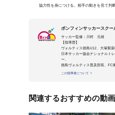
協力性を身につける。相手の動きを見て判
ボンフィンサッカースクー
サッカー監修：川村 元雄
【指導歴】
ヴォルティス徳島U12、大塚製薬U
日本サッカー協会ナショナルトレ
ー、
徳島ヴォルティス普及部長、FC
日本サッカー協会公認B級養成講習
この指導者について
【資格】
日本サッカー協会公認A級ジェネ
ター
関連するおすすめの動
フットサル監修：小西 鉄平
【指導歴】
FリーグU23選抜監督、ミャン