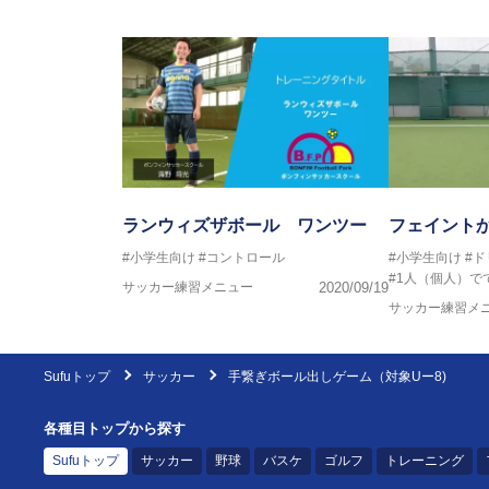
ランウィズザボール ワンツー
フェイント
#小学生向け
#コントロール
#小学生向け
#ド
#1人（個人）で
サッカー練習メニュー
2020/09/19
サッカー練習メ
Sufuトップ
サッカー
手繋ぎボール出しゲーム（対象Uー8)
各種目トップから探す
Sufuトップ
サッカー
野球
バスケ
ゴルフ
トレーニング