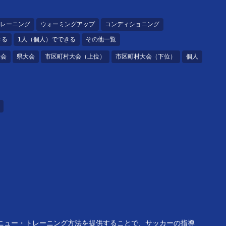
レーニング
ウォーミングアップ
コンディショニング
きる
1人（個人）でできる
その他一覧
大会
県大会
市区町村大会（上位）
市区町村大会（下位）
個人
メニュー・トレーニング方法を提供することで、サッカーの指導