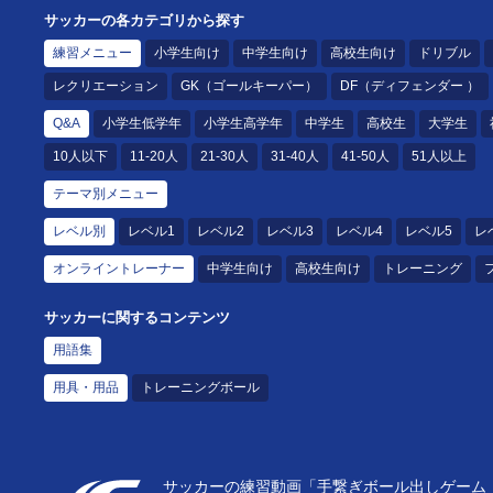
サッカーの各カテゴリから探す
練習メニュー
小学生向け
中学生向け
高校生向け
ドリブル
レクリエーション
GK（ゴールキーパー）
DF（ディフェンダー ）
Q&A
小学生低学年
小学生高学年
中学生
高校生
大学生
10人以下
11-20人
21-30人
31-40人
41-50人
51人以上
テーマ別メニュー
レベル別
レベル1
レベル2
レベル3
レベル4
レベル5
レ
オンライントレーナー
中学生向け
高校生向け
トレーニング
サッカーに関するコンテンツ
用語集
用具・用品
トレーニングボール
サッカーの練習動画「手繋ぎボール出しゲーム（