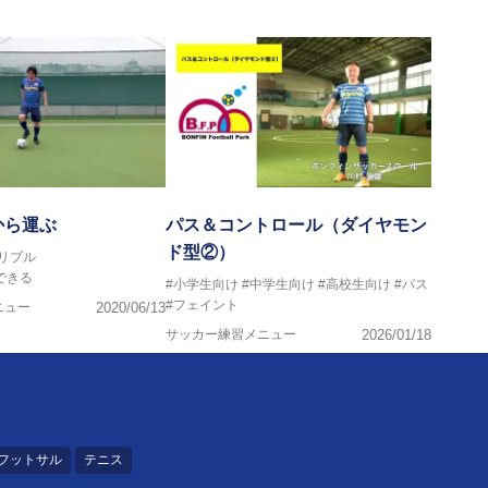
から運ぶ
パス＆コントロール（ダイヤモン
ド型②）
リブル
できる
#小学生向け
#中学生向け
#高校生向け
#パス
#フェイント
ニュー
2020/06/13
サッカー練習メニュー
2026/01/18
フットサル
テニス