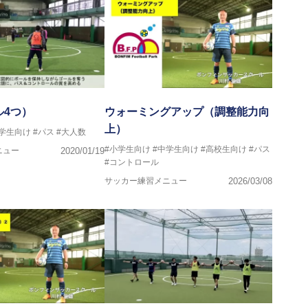
ストラクター、AFC（アジアサッカー連盟）フットサルインスト
イセンス・JFA公認フットサルB級コーチライセンス
VIGORE 監督
ル4つ）
ウォーミングアップ（調整能力向
上）
中学生向け
#パス
#大人数
ンス・日本サッカー協会公認フットサルB級ライセンス
#小学生向け
#中学生向け
#高校生向け
#パス
ニュー
2020/01/19
#コントロール
クール所属
サッカー練習メニュー
2026/03/08