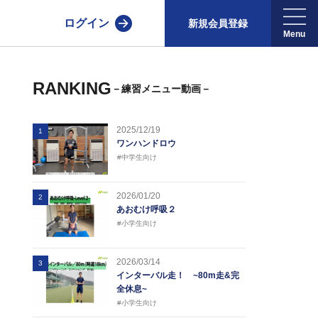
ログイン
新規会員登録
RANKING
－練習メニュー動画－
2025/12/19
1
ワンハンドロウ
#中学生向け
2026/01/20
2
あおむけ呼吸２
#小学生向け
2026/03/14
3
インターバル走！ ~80m走&完
全休息~
#小学生向け