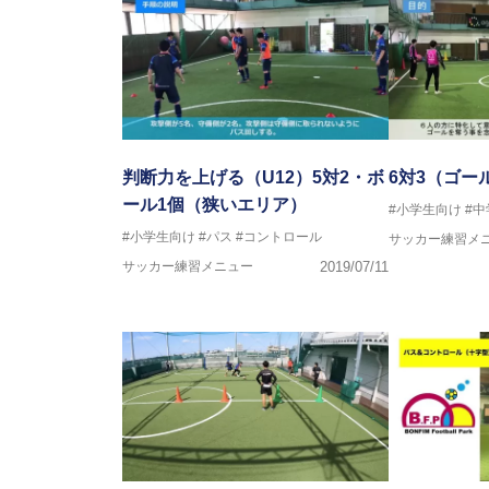
日本サッカー協会フットサルイン
ラクター
【資格】
JFA公認A級コーチジェネラルラ
横山 哲久
【指導歴】
ASV ペスカドーラ町田 監督、FC 
判断力を上げる（U12）5対2・ボ
6対3（ゴー
【資格】
ール1個（狭いエリア）
#小学生向け
#
日本サッカー協会公認B級ライセ
#小学生向け
#パス
#コントロール
サッカー練習メ
※全コーチボンフィンサッカース
サッカー練習メニュー
2019/07/11