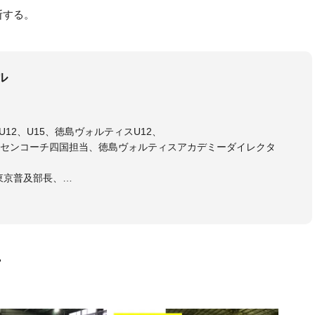
断する。
ル
12、U15、徳島ヴォルティスU12、
センコーチ四国担当、徳島ヴォルティスアカデミーダイレクタ
東京普及部長、
会インストラクター(FC東京コース)
ラル・日本サッカー協会公認キッズリーダーチーフインストラク
画
マー女子フットサル代表監督