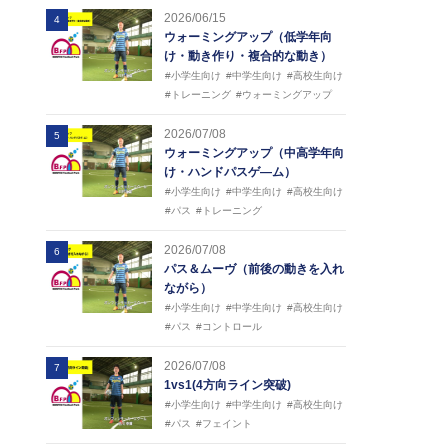
2026/06/15
4
ウォーミングアップ（低学年向
け・動き作り・複合的な動き）
#小学生向け
#中学生向け
#高校生向け
#トレーニング
#ウォーミングアップ
2026/07/08
5
ウォーミングアップ（中高学年向
け・ハンドパスゲ―ム）
#小学生向け
#中学生向け
#高校生向け
#パス
#トレーニング
2026/07/08
6
パス＆ムーヴ（前後の動きを入れ
ながら）
#小学生向け
#中学生向け
#高校生向け
#パス
#コントロール
2026/07/08
7
1vs1(4方向ライン突破)
#小学生向け
#中学生向け
#高校生向け
#パス
#フェイント