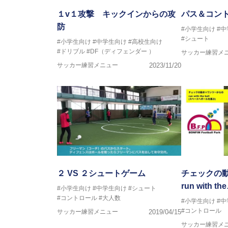
１v１攻撃 キックインからの攻
パス＆コン
防
#小学生向け
#
#シュート
#小学生向け
#中学生向け
#高校生向け
#ドリブル
#DF（ディフェンダー ）
サッカー練習メ
サッカー練習メニュー
2023/11/20
２ VS ２シュートゲーム
チェックの
run with th
#小学生向け
#中学生向け
#シュート
#コントロール
#大人数
#小学生向け
#
#コントロール
サッカー練習メニュー
2019/04/15
サッカー練習メ