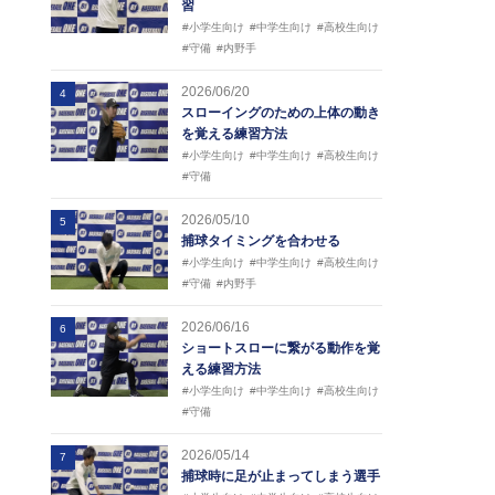
習
#小学生向け
#中学生向け
#高校生向け
#守備
#内野手
2026/06/20
4
スローイングのための上体の動き
を覚える練習方法
#小学生向け
#中学生向け
#高校生向け
#守備
2026/05/10
5
捕球タイミングを合わせる
#小学生向け
#中学生向け
#高校生向け
#守備
#内野手
2026/06/16
6
ショートスローに繋がる動作を覚
える練習方法
#小学生向け
#中学生向け
#高校生向け
#守備
2026/05/14
7
捕球時に足が止まってしまう選手