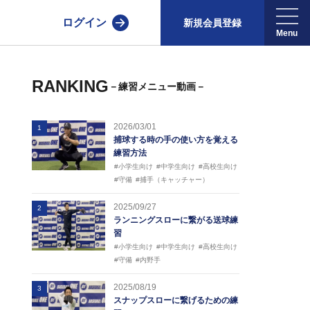
ログイン
新規会員登録
RANKING
－練習メニュー動画－
2026/03/01
1
捕球する時の手の使い方を覚える
練習方法
#小学生向け
#中学生向け
#高校生向け
#守備
#捕手（キャッチャー）
2025/09/27
2
ランニングスローに繋がる送球練
習
#小学生向け
#中学生向け
#高校生向け
#守備
#内野手
2025/08/19
3
スナップスローに繋げるための練