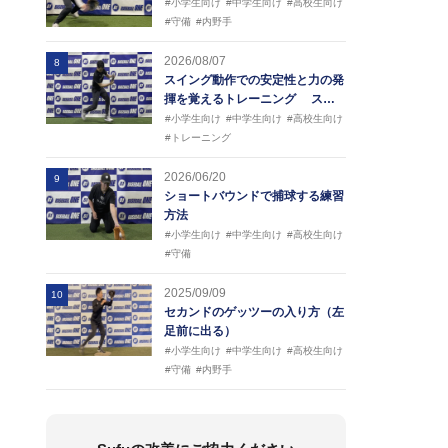
#小学生向け
#中学生向け
#高校生向け
#守備
#内野手
2026/08/07
8
スイング動作での安定性と力の発
揮を覚えるトレーニング ス…
#小学生向け
#中学生向け
#高校生向け
#トレーニング
2026/06/20
9
ショートバウンドで捕球する練習
方法
#小学生向け
#中学生向け
#高校生向け
#守備
2025/09/09
10
セカンドのゲッツーの入り方（左
足前に出る）
#小学生向け
#中学生向け
#高校生向け
#守備
#内野手