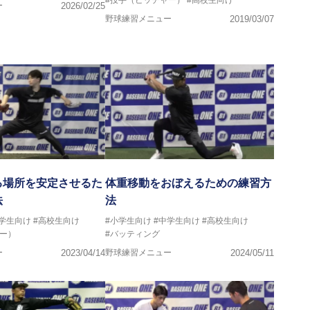
ー
2026/02/25
野球練習メニュー
2019/03/07
る場所を安定させるた
体重移動をおぼえるための練習方
法
法
中学生向け
#高校生向け
#小学生向け
#中学生向け
#高校生向け
ー）
#バッティング
ー
2023/04/14
野球練習メニュー
2024/05/11