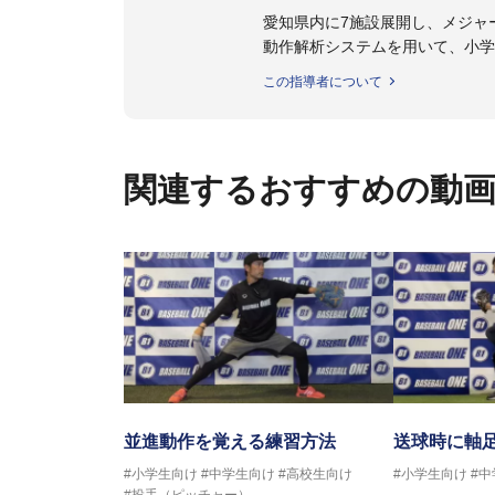
愛知県内に7施設展開し、メジャ
動作解析システムを用いて、小学
個人はもちろんのこと、中・高・
この指導者について
関連するおすすめの動
並進動作を覚える練習方法
送球時に軸
#小学生向け
#中学生向け
#高校生向け
#小学生向け
#
#投手（ピッチャー）