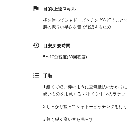
目的/上達スキル
棒を使ってシャドーピッチングを行うこと
腕の振りの早さを音で確認するため
目安所要時間
5〜10分程度(30回程度)
手順
1.
細くて軽い棒のように空気抵抗のかかり
硬いものを用意する(バトミントンのラケッ
2.
しっかり握ってシャドーピッチングを行
3.
短く鋭く高い音を鳴らす