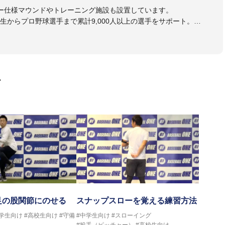
ー仕様マウンドやトレーニング施設も設置しています。
生からプロ野球選手まで累計9,000人以上の選手をサポート。
大学のチームサポートも実施。
画
足の股関節にのせる
スナップスローを覚える練習方法
中学生向け
#高校生向け
#守備
#中学生向け
#スローイング
#投手（ピッチャー）
#高校生向け