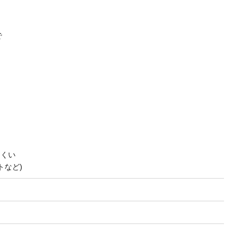
で
にくい
トなど)
う