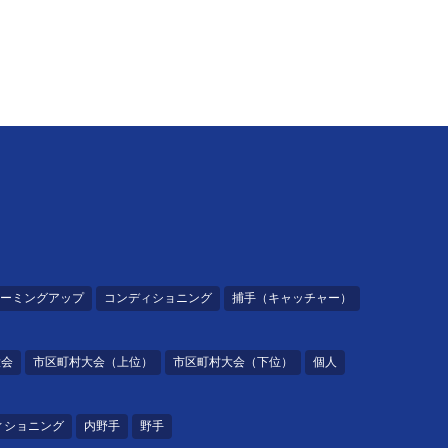
ーミングアップ
コンディショニング
捕手（キャッチャー）
大会
市区町村大会（上位）
市区町村大会（下位）
個人
ィショニング
内野手
野手