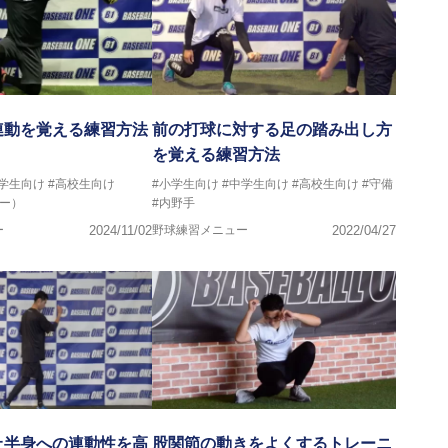
連動を覚える練習方法
前の打球に対する足の踏み出し方
を覚える練習方法
中学生向け
#高校生向け
#小学生向け
#中学生向け
#高校生向け
#守備
ー）
#内野手
ー
2024/11/02
野球練習メニュー
2022/04/27
上半身への連動性を高
股関節の動きをよくするトレーニ