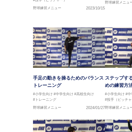
野球練習メニュ
野球練習メニュー
2023/10/15
手足の動きを操るためのバランス
ステップす
トレーニング
めの練習方
#小学生向け
#中学生向け
#高校生向け
#小学生向け
#
#トレーニング
#投手（ピッチャ
野球練習メニュー
2024/01/27
野球練習メニュ