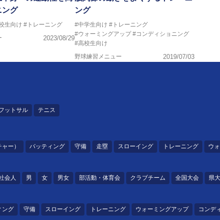
ニング
ング
高校生向け
#トレーニング
#中学生向け
#トレーニング
#ウォーミングアップ
#コンディショニング
ー
2023/08/29
#高校生向け
野球練習メニュー
2019/07/03
フットサル
テニス
チャー）
バッティング
守備
走塁
スローイング
トレーニング
ウォ
社会人
男
女
男女
部活動・体育会
クラブチーム
全国大会
県
ィング
守備
スローイング
トレーニング
ウォーミングアップ
コンデ