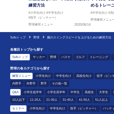
練習方法
めるトレー
#小学生向け
#中学生向け
#中学生向け
#
#投手（ピッチャー）
野球練習メニュ
野球練習メニュー
2020/06/14
Sufuトップ
野球
腕のスイングスピードを上げるための練習方法
各種目トップから探す
Sufuトップ
サッカー
野球
バスケ
ゴルフ
トレーニング
野球の各カテゴリから探す
練習メニュー
小学生向け
中学生向け
高校生向け
投手（ピッ
内野手
外野手
野手
その他一覧
Q&A
小学生低学年
小学生高学年
中学生
高校生
大学生
10人以下
11-20人
21-30人
31-40人
41-50人
51人以上
セミナー
小学生向け
中学生向け
投手（ピッチャー）
バッテ