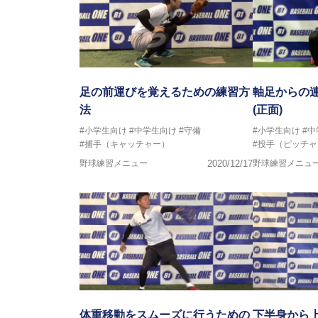
足の前運びを覚えるための練習方
軸足からの
法
(正面)
#小学生向け
#中学生向け
#守備
#小学生向け
#
#捕手（キャッチャー）
#投手（ピッチャ
野球練習メニュー
2020/12/17
野球練習メニュ
体重移動をスムーズに行うための
下半身から