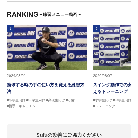
RANKING
－練習メニュー動画－
1
2
2026/03/01
2026/08/07
捕球する時の手の使い方を覚える練習方
スイング動作での安定
法
えるトレーニング ス
#小学生向け
#中学生向け
#高校生向け
#守備
#小学生向け
#中学生向け
#
#捕手（キャッチャー）
#トレーニング
Sufuの改善にご協力ください