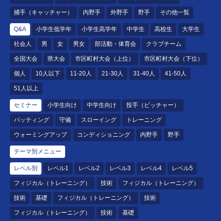
捕手（キャッチャー）
内野手
外野手
野手
その他一覧
Q&A
小学生低学年
小学生高学年
中学生
高校生
大学生
社会人
男
女
男女
部活動・体育会
クラブチーム
全国大会
県大会
市区町村大会（上位）
市区町村大会（下位）
個人
10人以下
11-20人
21-30人
31-40人
41-50人
51人以上
セミナー
小学生向け
中学生向け
投手（ピッチャー）
バッティング
守備
スローイング
トレーニング
ウォーミングアップ
コンディショニング
内野手
野手
テーマ別メニュー
レベル別
レベル1
レベル2
レベル3
レベル4
レベル5
フィジカル（トレーニング）
技術
フィジカル（トレーニング）
技術
基礎
フィジカル（トレーニング）
技術
フィジカル（トレーニング）
技術
基礎