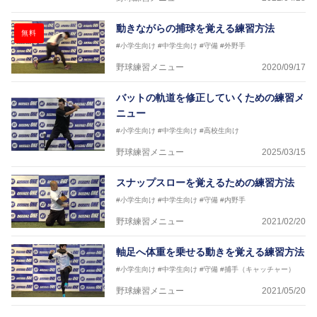
動きながらの捕球を覚える練習方法
無料
#小学生向け
#中学生向け
#守備
#外野手
野球練習メニュー
2020/09/17
バットの軌道を修正していくための練習メ
ニュー
#小学生向け
#中学生向け
#高校生向け
野球練習メニュー
2025/03/15
スナップスローを覚えるための練習方法
#小学生向け
#中学生向け
#守備
#内野手
野球練習メニュー
2021/02/20
軸足へ体重を乗せる動きを覚える練習方法
#小学生向け
#中学生向け
#守備
#捕手（キャッチャー）
野球練習メニュー
2021/05/20