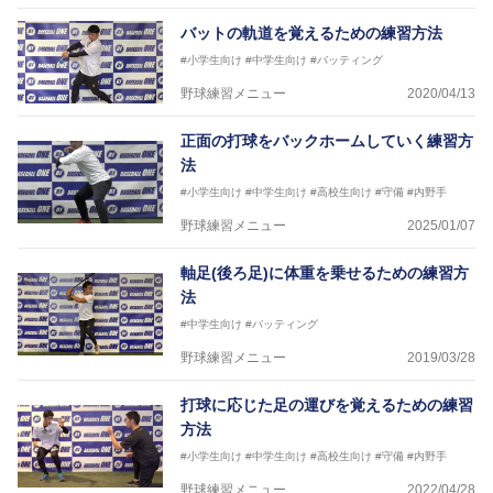
バットの軌道を覚えるための練習方法
#小学生向け
#中学生向け
#バッティング
野球練習メニュー
2020/04/13
正面の打球をバックホームしていく練習方
法
#小学生向け
#中学生向け
#高校生向け
#守備
#内野手
野球練習メニュー
2025/01/07
軸足(後ろ足)に体重を乗せるための練習方
法
#中学生向け
#バッティング
野球練習メニュー
2019/03/28
打球に応じた足の運びを覚えるための練習
方法
#小学生向け
#中学生向け
#高校生向け
#守備
#内野手
野球練習メニュー
2022/04/28