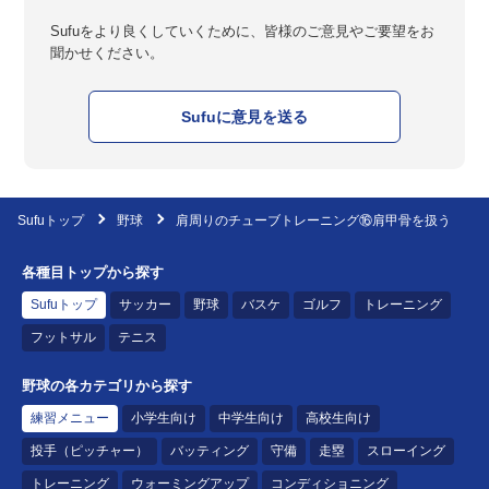
Sufuをより良くしていくために、皆様のご意見やご要望をお
聞かせください。
Sufuに意見を送る
Sufuトップ
野球
肩周りのチューブトレーニング⑯肩甲骨を扱う
各種目トップから探す
Sufuトップ
サッカー
野球
バスケ
ゴルフ
トレーニング
フットサル
テニス
野球の各カテゴリから探す
練習メニュー
小学生向け
中学生向け
高校生向け
投手（ピッチャー）
バッティング
守備
走塁
スローイング
トレーニング
ウォーミングアップ
コンディショニング