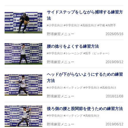
サイドステップをしながら捕球する練習方
法
#小学生向け
#中学生向け
#高校生向け
#守備
#内野手
野球練習メニュー
2026/05/16
腰の捻りをよくする練習方法
#中学生向け
#トレーニング
#投手（ピッチャー）
野球練習メニュー
2019/09/12
ヘッドが下がらないようにするための練習
方法
#小学生向け
#バッティング
#中学生向け
#高校生向け
野球練習メニュー
2018/11/08
後ろ側の腰と股関節を使うための練習方法
#中学生向け
#バッティング
#高校生向け
野球練習メニュー
2019/06/12